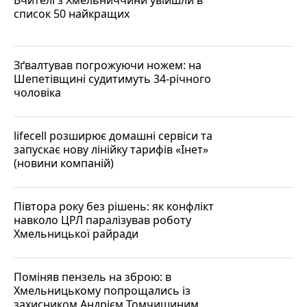
список 50 найкращих
Зґвалтував погрожуючи ножем: на
Шепетівщині судитимуть 34-річного
чоловіка
lifecell розширює домашні сервіси та
запускає нову лінійку тарифів «Інет»
(новини компаній)
Півтора року без рішень: як конфлікт
навколо ЦРЛ паралізував роботу
Хмельницької райради
Поміняв пензель на зброю: в
Хмельницькому попрощались із
захисником Андрієм Томчишиним