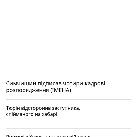
Симчишин підписав чотири кадрові
розпорядження (ІМЕНА)
Тюрін відсторонив заступника,
спійманого на хабарі
Вчителі з Хмельниччини увійшли в