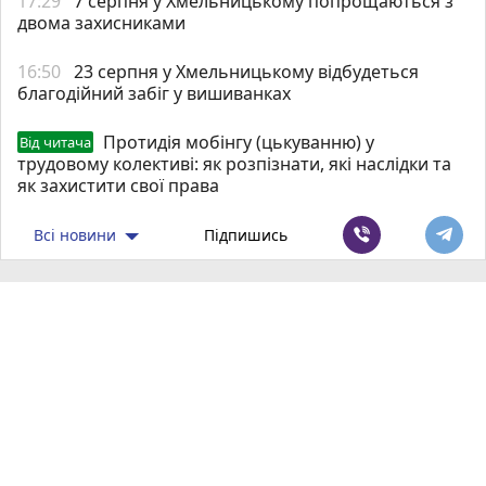
17:29
7 серпня у Хмельницькому попрощаються з
двома захисниками
16:50
23 серпня у Хмельницькому відбудеться
благодійний забіг у вишиванках
Протидія мобінгу (цькуванню) у
Від читача
трудовому колективі: як розпізнати, які наслідки та
як захистити свої права
Всі новини
Підпишись