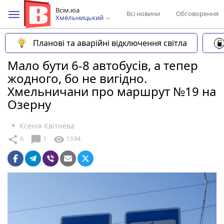
Всім.юа
Всі новини
Обговорення
Хмельницький
Планові та аварійні відключення світла
Мало бути 6-8 автобусів, а тепер
жодного, бо не вигідно.
Хмельничани про маршрут №19 на
Озерну
Ксенія Квітнева
chat_bubble
share
visibility
6
1
1394