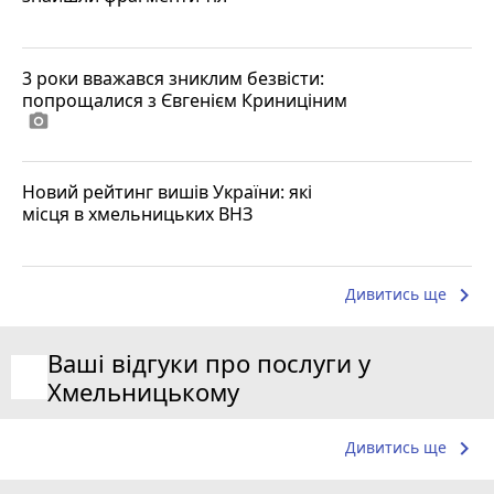
3 роки вважався зниклим безвісти:
попрощалися з Євгенієм Криниціним
photo_camera
Новий рейтинг вишів України: які
місця в хмельницьких ВНЗ
keyboard_arrow_right
Дивитись ще
Ваші відгуки про послуги у
Хмельницькому
keyboard_arrow_right
Дивитись ще