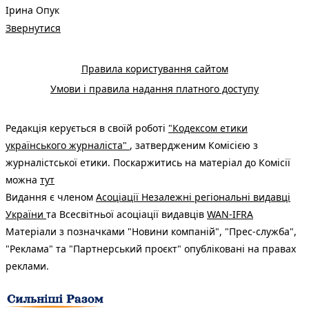
Ірина Опук
Звернутися
Правила користування сайтом
Умови і правила надання платного доступу
Редакція керується в своїй роботі
"Кодексом етики
українського журналіста"
, затвердженим Комісією з
журналістської етики. Поскаржитись на матеріал до Комісії
можна
тут
Видання є членом
Асоціації Незалежні регіональні видавці
України
та Всесвітньої асоціації видавців
WAN-IFRA
Матеріали з позначками "Новини компаній", "Прес-служба",
"Реклама" та "Партнерський проєкт" опубліковані на правах
реклами.