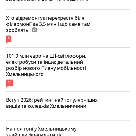
Хто відремонтує перехрестя біля
філармонії за 3,5 млн і що саме там
зроблять
photo_camera
5
101,9 млн євро на ШІ-світлофори,
електробуси та інше: детальний
розбір нового Плану мобільності
Хмельницького
31
Вступ 2026: рейтинг найпопулярніших
вишів та коледжів Хмельниччини
На полігоні у Хмельницькому
знайшли фрагменти тіл