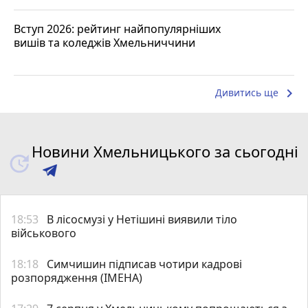
Вступ 2026: рейтинг найпопулярніших
вишів та коледжів Хмельниччини
keyboard_arrow_right
Дивитись ще
Новини Хмельницького за сьогодні
18:53
В лісосмузі у Нетішині виявили тіло
військового
18:18
Симчишин підписав чотири кадрові
розпорядження (ІМЕНА)