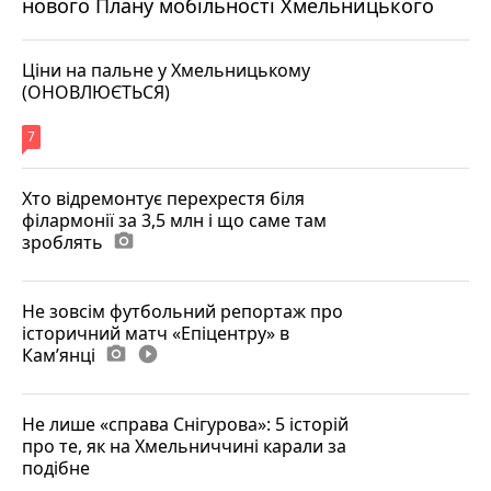
нового Плану мобільності Хмельницького
Ціни на пальне у Хмельницькому
(ОНОВЛЮЄТЬСЯ)
7
Хто відремонтує перехрестя біля
філармонії за 3,5 млн і що саме там
зроблять
photo_camera
Не зовсім футбольний репортаж про
історичний матч «Епіцентру» в
Камʼянці
photo_camera
play_circle_filled
Не лише «справа Снігурова»: 5 історій
про те, як на Хмельниччині карали за
подібне