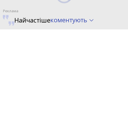
коментують
Найчастіше