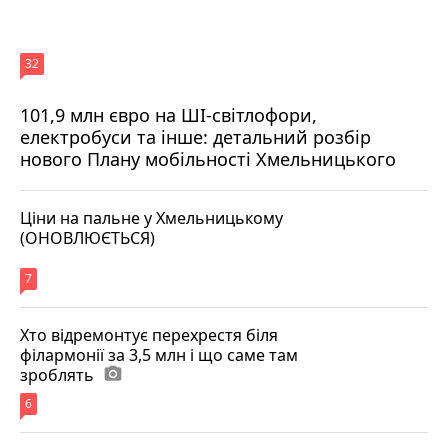
32
101,9 млн євро на ШІ-світлофори,
електробуси та інше: детальний розбір
нового Плану мобільності Хмельницького
Ціни на пальне у Хмельницькому
(ОНОВЛЮЄТЬСЯ)
7
Хто відремонтує перехрестя біля
філармонії за 3,5 млн і що саме там
зроблять
photo_camera
6