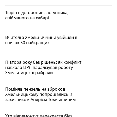
Тюрін відсторонив заступника,
спійманого на хабарі
Вчителі з Хмельниччини увійшли в
список 50 найкращих
Півтора року без рішень: як конфлікт
навколо ЦРЛ паралізував роботу
Хмельницької райради
Поміняв пензель на зброю: в
Хмельницькому попрощались із
захисником Андрієм Томчишиним
Хто відремонтує перехрестя біля