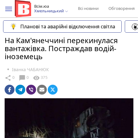
Всім.юа
Всі новини
Обговорення
Хмельницький
Планові та аварійні відключення світла
На Кам'янеччині перекинулася
вантажівка. Постраждав водій-
іноземець
Іванка ЧАБАНЮК
chat_bubble
share
visibility
0
0
375