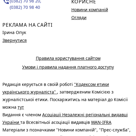
phone_in_talk
(0382) 70 98 20,
КОРИСНЕ
(0382) 70 98 40
Новини компаній
Огляди
РЕКЛАМА НА САЙТІ
Ірина Опук
Звернутися
Правила користування сайтом
Умови і правила надання платного доступу
Редакція керується в своїй роботі
"Кодексом етики
українського журналіста"
, затвердженим Комісією з
журналістської етики. Поскаржитись на матеріал до Комісії
можна
тут
Видання є членом
Асоціації Незалежні регіональні видавці
України
та Всесвітньої асоціації видавців
WAN-IFRA
Матеріали з позначками "Новини компаній", "Прес-служба",