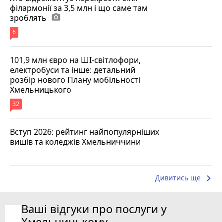
філармонії за 3,5 млн і що саме там
зроблять
photo_camera
6
101,9 млн євро на ШІ-світлофори,
електробуси та інше: детальний
розбір нового Плану мобільності
Хмельницького
32
Вступ 2026: рейтинг найпопулярніших
вишів та коледжів Хмельниччини
keyboard_arrow_right
Дивитись ще
Ваші відгуки про послуги у
Хмельницькому