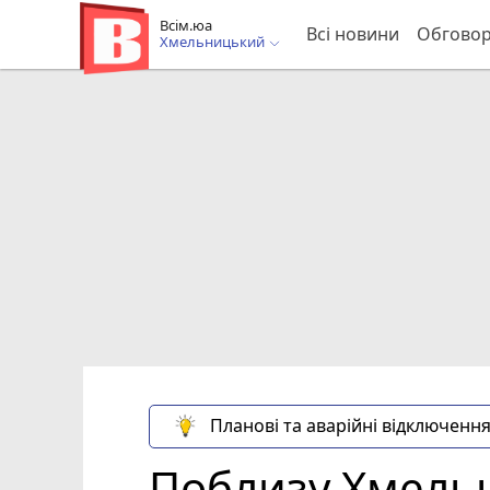
Всім.юа
Всі новини
Обгово
Хмельницький
Планові та аварійні відключення
Поблизу Хмельн