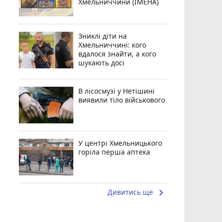
Хмельниччини (ІМЕНА)
Зниклі діти на
Хмельниччині: кого
вдалося знайти, а кого
шукають досі
В лісосмузі у Нетішині
виявили тіло військового
У центрі Хмельницького
горіла перша аптека
keyboard_arrow_right
Дивитись ще