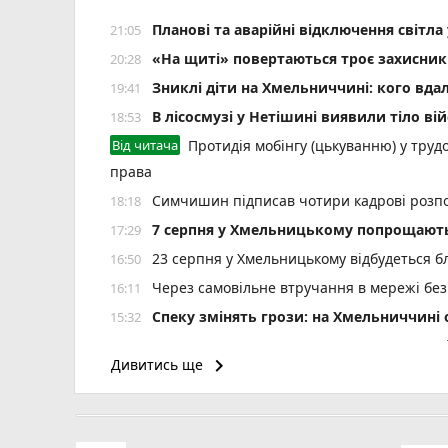
Планові та аварійні відключення світ
21:05
«На щиті» повертаються троє захисник
20:28
Зниклі діти на Хмельниччині: кого вда
19:41
В лісосмузі у Нетішині виявили тіло ві
18:53
Від читача
Протидія мобінгу (цькуванню) у трудо
права
Симчишин підписав чотири кадрові розп
18:18
7 серпня у Хмельницькому попрощають
17:29
23 серпня у Хмельницькому відбудеться б
16:50
Через самовільне втручання в мережі без
16:11
Спеку змінять грози: на Хмельниччин
15:32
Зґвалтував погрожуючи ножем: на Шепеті
14:59
keyboard_arrow_right
Дивитись ще
6 років за ґратами проведе водій за смер
14:25
На річці Вовк у Летичеві зафіксовано м
13:37
На Кам’янеччині жінка обікрала рідну баб
12:54