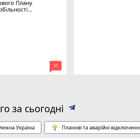
ового Плану
обільності
мельницького
mode_comment
31
о за сьогодні
алежна Україна
Планові та аварійні відключенн