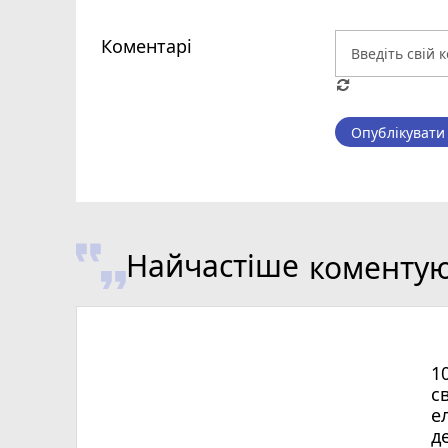
Коментарі
Опублікувати
Найчастіше
коменту
1
с
е
д