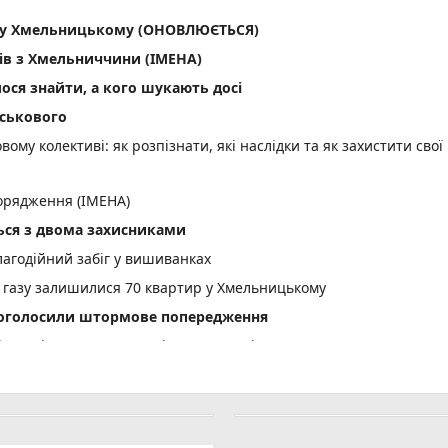
ла у Хмельницькому (ОНОВЛЮЄТЬСЯ)
ів з Хмельниччини (ІМЕНА)
лося знайти, а кого шукають досі
йськового
вому колективі: як розпізнати, які наслідки та як захистити свої
орядження (ІМЕНА)
ся з двома захисниками
лагодійний забіг у вишиванках
 газу залишилися 70 квартир у Хмельницькому
і оголосили штормове попередження
вщині судитимуть 34-річного чоловіка
тельну ДТП біля Голоскова
асовий мор риби: деталі
усю, яка отримала виплати за загиблого сина