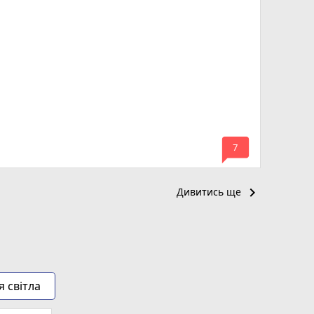
mode_comment
7
keyboard_arrow_right
Дивитись ще
я світла