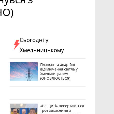
НО)
Сьогодні у
Хмельницькому
Планові та аварійні
відключення світла у
Хмельницькому
(ОНОВЛЮЄТЬСЯ)
«На щиті» повертаються
троє захисників з