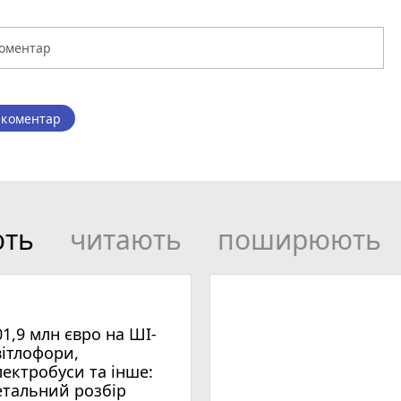
 коментар
ють
читають
поширюють
01,9 млн євро на ШІ-
вітлофори,
лектробуси та інше:
етальний розбір