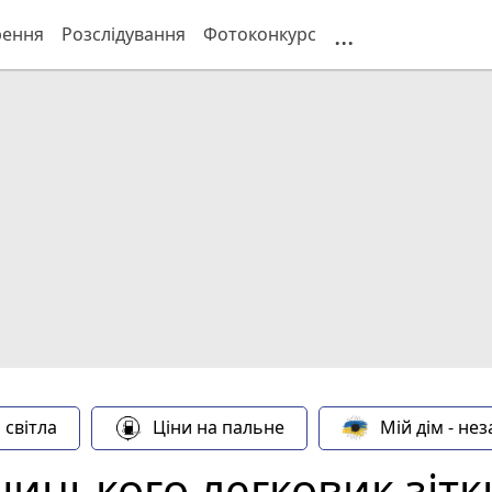
...
рення
Розслідування
Фотоконкурс
 світла
Ціни на пальне
Мій дім - не
ицького легковик зітк