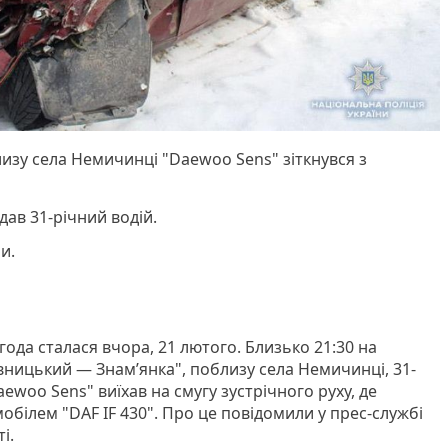
изу села Немичинці "Daewoo Sens" зіткнувся з
дав 31-річний водій.
ли.
да сталася вчора, 21 лютого. Близько 21:30 на
ницький — Знам’янка", поблизу села Немичинці, 31-
woo Sens" виїхав на смугу зустрічного руху, де
обілем "DAF IF 430". Про це повідомили у прес-службі
і.