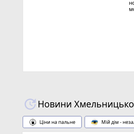
н
м
Х
Новини Хмельницьког
Ціни на пальне
Мій дім - нез