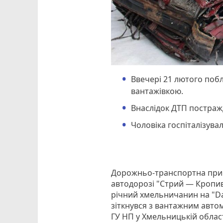
Ввечері 21 лютого побл
вантажівкою.
Внаслідок ДТП постраж
Чоловіка госпіталізува
Дорожньо-транспортна приго
автодорозі "Стрий — Кропив
річний хмельничанин на "Dae
зіткнувся з вантажним автом
ГУ НП у Хмельницькій област