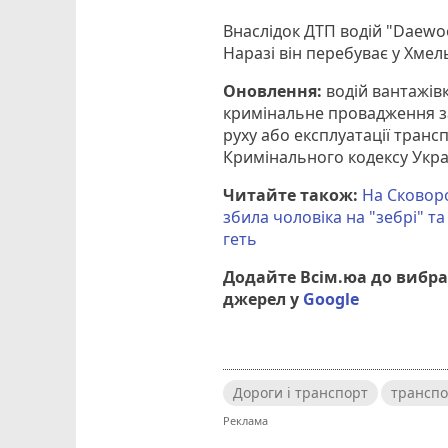
Внаслідок ДТП водій "Daewo
Наразі він перебуває у Хме
Оновлення:
водій вантажів
кримінальне провадження за
руху або експлуатації тран
Кримінального кодексу Укра
Читайте також:
На Сковоро
збила чоловіка на "зебрі" та
геть
Додайте Всім.юа до вибр
джерел у
Google
Дороги і транспорт
транспо