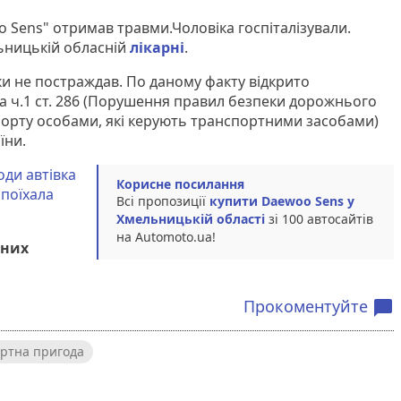
o Sens" отримав травми.Чоловіка госпіталізували.
льницькій обласній
лікарні
.
ки не постраждав. По даному факту відкрито
 ч.1 ст. 286 (Порушення правил безпеки дорожнього
спорту особами, які керують транспортними засобами)
їни.
ди автівка
Корисне посилання
 поїхала
Всі пропозиції
купити Daewoo Sens у
Хмельницькій області
зі 100 автосайтів
на Аutomoto.ua!
аних
Прокоментуйте
chat_bubble
ртна пригода