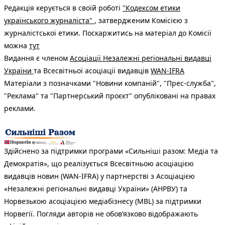
Редакція керується в своїй роботі
"Кодексом етики
українського журналіста"
, затвердженим Комісією з
журналістської етики. Поскаржитись на матеріал до Комісії
можна
тут
Видання є членом
Асоціації Незалежні регіональні видавці
України
та Всесвітньої асоціації видавців
WAN-IFRA
Матеріали з позначками "Новини компаній", "Прес-служба",
"Реклама" та "Партнерський проєкт" опубліковані на правах
реклами.
Здійснено за підтримки програми «Сильніші разом: Медіа та
Демократія», що реалізується Всесвітньою асоціацією
видавців новин (WAN-IFRA) у партнерстві з Асоціацією
«Незалежні регіональні видавці України» (АНРВУ) та
Норвезькою асоціацією медіабізнесу (MBL) за підтримки
Норвегії. Погляди авторів не обов’язково відображають