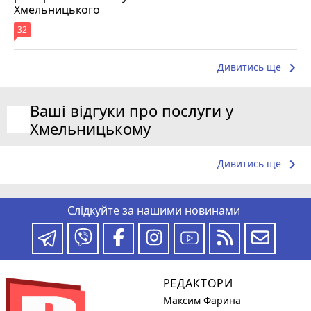
Хмельницького
32
keyboard_arrow_right
Дивитись ще
Ваші відгуки про послуги у
Хмельницькому
keyboard_arrow_right
Дивитись ще
Слідкуйте за нашими новинами
РЕДАКТОРИ
Максим Фарина