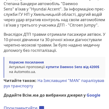
Степана Бандери автомобіль "Daewoo
Sens" в'їхав у "Hyundai Accent". За інформацією прес-
служби ГУ НП у Хмельницькій області, другий водій
через удар втратив контроль над своїм автомобілем
і в'їхав у третього учасника ДТП - "Citroen Jumpy".
Внаслідок ДТП травми отримали пасажири автівок. У
10-річної дівчинки та 30-річної жінки діагностували
черепно-мозкові травми. Їм було надано медичну
допомогу без госпіталізації.
Корисне посилання
Актуальні пропозиції
купити Daewoo Sens від 4200$
на Automoto.ua.
Читайте також:
На Ізяславщині "MAN" паралізував
рух транспорту
Додайте Всім.юа до вибраних джерел у
Google
Прокоментуйте
chat_bubble