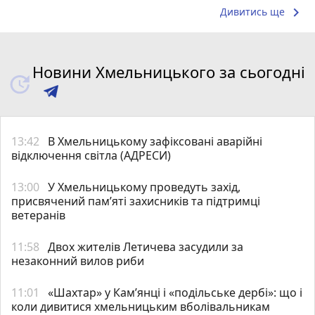
keyboard_arrow_right
Дивитись ще
Новини Хмельницького за сьогодні
13:42
В Хмельницькому зафіксовані аварійні
відключення світла (АДРЕСИ)
13:00
У Хмельницькому проведуть захід,
присвячений пам’яті захисників та підтримці
ветеранів
11:58
Двох жителів Летичева засудили за
незаконний вилов риби
11:01
«Шахтар» у Камʼянці і «подільське дербі»: що і
коли дивитися хмельницьким вболівальникам