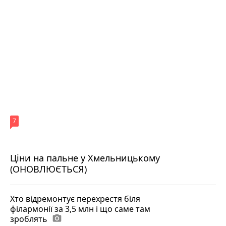
7
Ціни на пальне у Хмельницькому
(ОНОВЛЮЄТЬСЯ)
Хто відремонтує перехрестя біля
філармонії за 3,5 млн і що саме там
зроблять
photo_camera