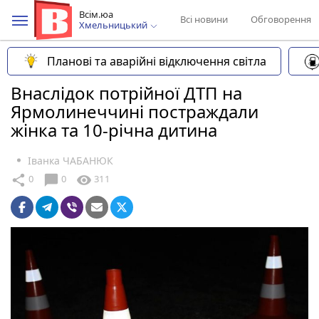
Всім.юа
Всі новини
Обговорення
Хмельницький
Планові та аварійні відключення світла
Внаслідок потрійної ДТП на
Ярмолинеччині постраждали
жінка та 10-річна дитина
Іванка ЧАБАНЮК
chat_bubble
share
visibility
0
0
311