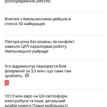
розпорядження (ІМЕНА)
Вчителі з Хмельниччини увійшли в
список 50 найкращих
Півтора року без рішень: як конфлікт
навколо ЦРЛ паралізував роботу
Хмельницької райради
Хто відремонтує перехрестя біля
філармонії за 3,5 млн і що саме там
зроблять
photo_camera
6
101,9 млн євро на ШІ-світлофори,
електробуси та інше: детальний
розбір нового Плану мобільності