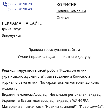
phone_in_talk
(0382) 70 98 20,
КОРИСНЕ
(0382) 70 98 40
Новини компаній
Огляди
РЕКЛАМА НА САЙТІ
Ірина Опук
Звернутися
Правила користування сайтом
Умови і правила надання платного доступу
Редакція керується в своїй роботі
"Кодексом етики
українського журналіста"
, затвердженим Комісією з
журналістської етики. Поскаржитись на матеріал до Комісії
можна
тут
Видання є членом
Асоціації Незалежні регіональні видавці
України
та Всесвітньої асоціації видавців
WAN-IFRA
Матеріали з позначками "Новини компаній", "Прес-служба",