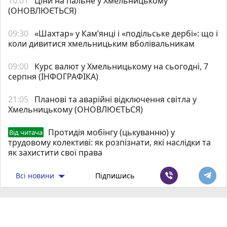
10:01
Ціни на пальне у Хмельницькому
(ОНОВЛЮЄТЬСЯ)
09:30
«Шахтар» у Камʼянці і «подільське дербі»: що і
коли дивитися хмельницьким вболівальникам
09:00
Курс валют у Хмельницькому на сьогодні, 7
серпня (ІНФОГРАФІКА)
21:05
Планові та аварійні відключення світла у
Хмельницькому (ОНОВЛЮЄТЬСЯ)
Протидія мобінгу (цькуванню) у
Від читача
трудовому колективі: як розпізнати, які наслідки та
як захистити свої права
Всі новини
Підпишись