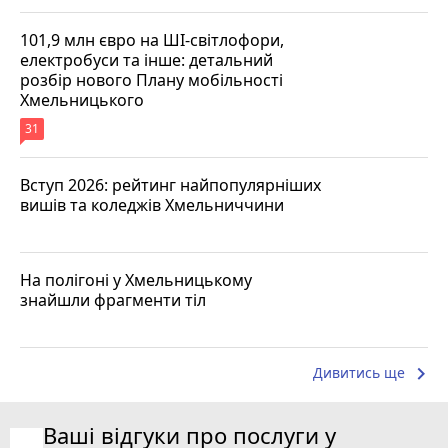
101,9 млн євро на ШІ-світлофори,
електробуси та інше: детальний
розбір нового Плану мобільності
Хмельницького
31
Вступ 2026: рейтинг найпопулярніших
вишів та коледжів Хмельниччини
На полігоні у Хмельницькому
знайшли фрагменти тіл
keyboard_arrow_right
Дивитись ще
Ваші відгуки про послуги у