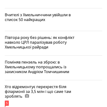
Вчителі з Хмельниччини увійшли в
список 50 найкращих
Півтора року без рішень: як конфлікт
навколо ЦРЛ паралізував роботу
Хмельницької райради
Поміняв пензель на зброю: в
Хмельницькому попрощались із
захисником Андрієм Томчишиним
Хто відремонтує перехрестя біля
філармонії за 3,5 млн і що саме там
зроблять
photo_camera
5