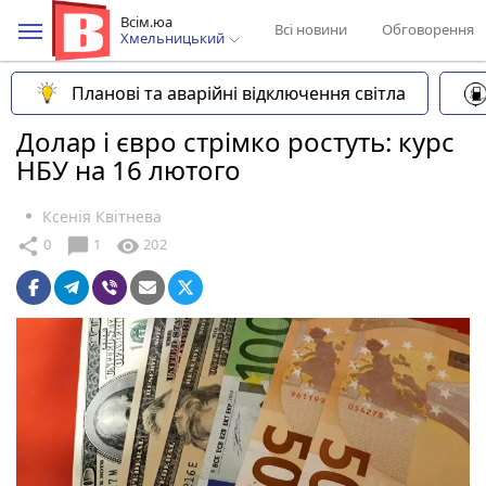
Всім.юа
Всі новини
Обговорення
Хмельницький
Планові та аварійні відключення світла
Долар і євро стрімко ростуть: курс
НБУ на 16 лютого
Ксенія Квітнева
chat_bubble
share
visibility
0
1
202