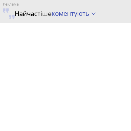
коментують
Найчастіше