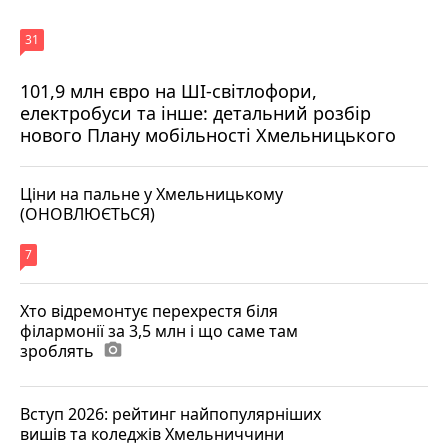
31
101,9 млн євро на ШІ-світлофори,
електробуси та інше: детальний розбір
нового Плану мобільності Хмельницького
Ціни на пальне у Хмельницькому
(ОНОВЛЮЄТЬСЯ)
7
Хто відремонтує перехрестя біля
філармонії за 3,5 млн і що саме там
зроблять
photo_camera
Вступ 2026: рейтинг найпопулярніших
вишів та коледжів Хмельниччини