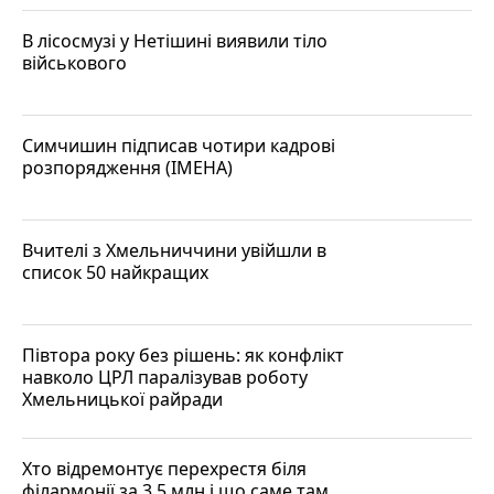
В лісосмузі у Нетішині виявили тіло
військового
Симчишин підписав чотири кадрові
розпорядження (ІМЕНА)
Вчителі з Хмельниччини увійшли в
список 50 найкращих
Півтора року без рішень: як конфлікт
навколо ЦРЛ паралізував роботу
Хмельницької райради
Хто відремонтує перехрестя біля
філармонії за 3,5 млн і що саме там