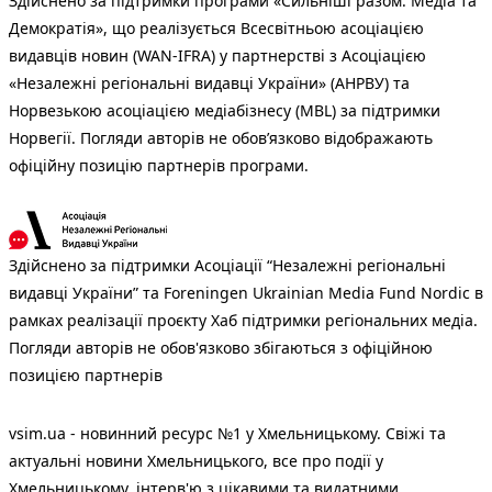
Здійснено за підтримки програми «Сильніші разом: Медіа та
Демократія», що реалізується Всесвітньою асоціацією
видавців новин (WAN-IFRA) у партнерстві з Асоціацією
«Незалежні регіональні видавці України» (АНРВУ) та
Норвезькою асоціацією медіабізнесу (MBL) за підтримки
Норвегії. Погляди авторів не обов’язково відображають
офіційну позицію партнерів програми.
Здійснено за підтримки Асоціації “Незалежні регіональні
видавці України” та Foreningen Ukrainian Media Fund Nordic в
рамках реалізації проєкту Хаб підтримки регіональних медіа.
Погляди авторів не обов'язково збігаються з офіційною
позицією партнерів
vsim.ua - новинний ресурс №1 у Хмельницькому. Свіжі та
актуальні новини Хмельницького, все про події у
Хмельницькому, інтерв'ю з цікавими та видатними