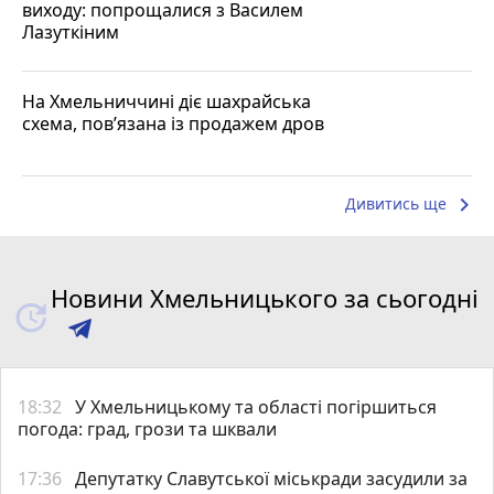
виходу: попрощалися з Василем
Лазуткіним
На Хмельниччині діє шахрайська
схема, пов’язана із продажем дров
keyboard_arrow_right
Дивитись ще
Новини Хмельницького за сьогодні
18:32
У Хмельницькому та області погіршиться
погода: град, грози та шквали
17:36
Депутатку Славутської міськради засудили за