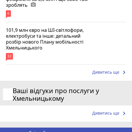
зроблять
photo_camera
6
101,9 млн євро на ШІ-світлофори,
електробуси та інше: детальний
розбір нового Плану мобільності
Хмельницького
32
keyboard_arrow_right
Дивитись ще
Ваші відгуки про послуги у
Хмельницькому
keyboard_arrow_right
Дивитись ще