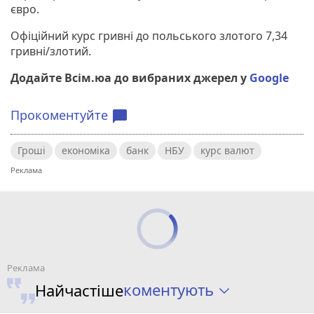
євро.
Офіційний курс гривні до польського злотого 7,34
гривні/злотий.
Додайте Всім.юа до вибраних джерел у
Google
Прокоментуйте
chat_bubble
Гроші
економіка
банк
НБУ
курс валют
коментують
Найчастіше