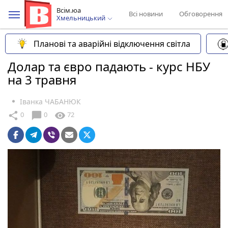
Всім.юа
Всі новини
Обговорення
Хмельницький
Планові та аварійні відключення світла
Долар та євро падають - курс НБУ
на 3 травня
Іванка ЧАБАНЮК
chat_bubble
share
visibility
0
0
72