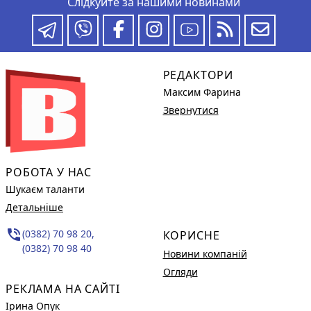
Слідкуйте за нашими новинами
РЕДАКТОРИ
Максим Фарина
Звернутися
РОБОТА У НАС
Шукаєм таланти
Детальніше
phone_in_talk
(0382) 70 98 20,
КОРИСНЕ
(0382) 70 98 40
Новини компаній
Огляди
РЕКЛАМА НА САЙТІ
Ірина Опук