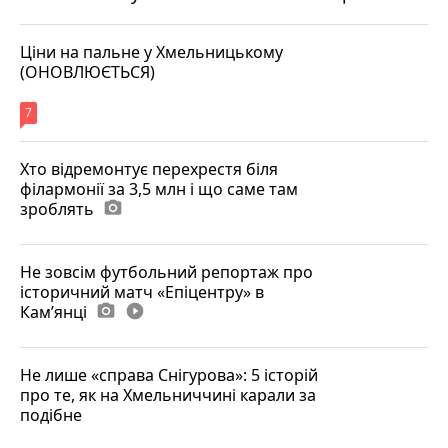
Ціни на пальне у Хмельницькому
(ОНОВЛЮЄТЬСЯ)
7
Хто відремонтує перехрестя біля
філармонії за 3,5 млн і що саме там
зроблять
photo_camera
Не зовсім футбольний репортаж про
історичний матч «Епіцентру» в
Камʼянці
photo_camera
play_circle_filled
Не лише «справа Снігурова»: 5 історій
про те, як на Хмельниччині карали за
подібне