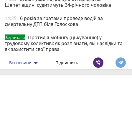
Шепетівщині судитимуть 34-річного чоловіка
14:25
6 років за ґратами проведе водій за
смертельну ДТП біля Голоскова
Протидія мобінгу (цькуванню) у
Від читача
трудовому колективі: як розпізнати, які наслідки та
як захистити свої права
Всі новини
Підпишись