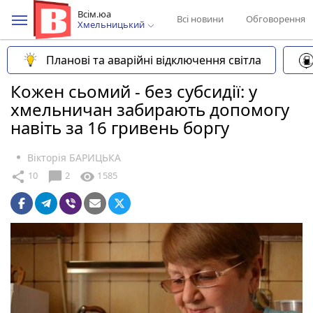
Всім.юа
Всі новини
Обговорення
Хмельницький
Планові та аварійні відключення світла
Кожен сьомий - без субсидії: у
хмельничан забирають допомогу
навіть за 16 гривень боргу
Вікторія БАРИЦЬКА
chat_bubble
share
visibility
10
2
1585