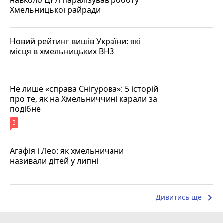
Хмельницької райради
Новий рейтинг вишів України: які
місця в хмельницьких ВНЗ
Не лише «справа Снігурова»: 5 історій
про те, як на Хмельниччині карали за
подібне
5
Агафія і Лео: як хмельничани
називали дітей у липні
keyboard_arrow_right
Дивитись ще