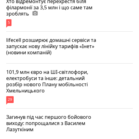
Хто відремонтує перехрестя біля
філармонії за 3,5 млн і що саме там
зроблять
photo_camera
5
lifecell розширює домашні сервіси та
запускає нову лінійку тарифів «Інет»
(новини компаній)
101,9 млн євро на ШІ-світлофори,
електробуси та інше: детальний
розбір нового Плану мобільності
Хмельницького
29
Загинув під час першого бойового
виходу: попрощалися з Василем
Лазуткіним