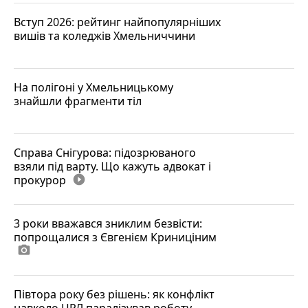
Вступ 2026: рейтинг найпопулярніших
вишів та коледжів Хмельниччини
На полігоні у Хмельницькому
знайшли фрагменти тіл
Справа Снігурова: підозрюваного
взяли під варту. Що кажуть адвокат і
прокурор
play_circle_filled
3 роки вважався зниклим безвісти:
попрощалися з Євгенієм Криниціним
photo_camera
Півтора року без рішень: як конфлікт
навколо ЦРЛ паралізував роботу