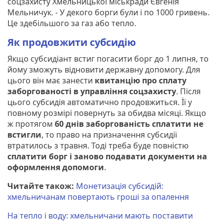
соцзахисту Хмельницької міськради Євгенія
Мельничук. - У декого борги були і по 1000 гривень.
Це здебільшого за газ або тепло.
Як продовжити субсидію
Якщо субсидіант встиг погасити борг до 1 липня, то
йому зможуть відновити державну допомогу. Для
цього він має занести
квитанцію про сплату
заборгованості в управління соцзахисту
. Після
цього субсидія автоматично продовжиться. Її у
повному розмірі повернуть за обидва місяці. Якщо
ж протягом
60 днів заборгованість сплатити не
встигли
, то право на призначення субсидії
втратилось з травня. Тоді треба буде повністю
сплатити борг і заново подавати документи на
оформлення допомоги
.
Читайте також:
Монетизація субсидій:
хмельничанам повертають гроші за опалення
На тепло і воду: хмельничани мають поставити