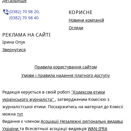
Детальніше
phone_in_talk
(0382) 70 98 20,
КОРИСНЕ
(0382) 70 98 40
Новини компаній
Огляди
РЕКЛАМА НА САЙТІ
Ірина Опук
Звернутися
Правила користування сайтом
Умови і правила надання платного доступу
Редакція керується в своїй роботі
"Кодексом етики
українського журналіста"
, затвердженим Комісією з
журналістської етики. Поскаржитись на матеріал до Комісії
можна
тут
Видання є членом
Асоціації Незалежні регіональні видавці
України
та Всесвітньої асоціації видавців
WAN-IFRA