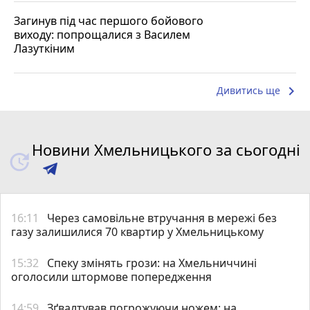
Загинув під час першого бойового
виходу: попрощалися з Василем
Лазуткіним
keyboard_arrow_right
Дивитись ще
Новини Хмельницького за сьогодні
16:11
Через самовільне втручання в мережі без
газу залишилися 70 квартир у Хмельницькому
15:32
Спеку змінять грози: на Хмельниччині
оголосили штормове попередження
14:59
Зґвалтував погрожуючи ножем: на