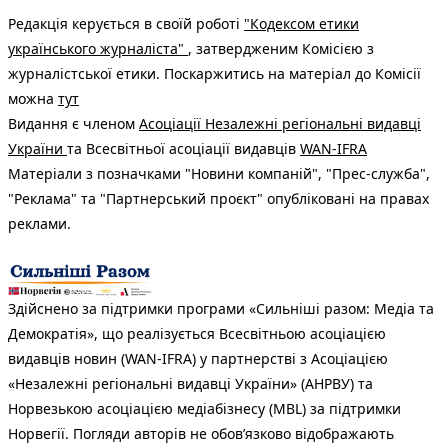
Редакція керується в своїй роботі
"Кодексом етики
українського журналіста"
, затвердженим Комісією з
журналістської етики. Поскаржитись на матеріал до Комісії
можна
тут
Видання є членом
Асоціації Незалежні регіональні видавці
України
та Всесвітньої асоціації видавців
WAN-IFRA
Матеріали з позначками "Новини компаній", "Прес-служба",
"Реклама" та "Партнерський проєкт" опубліковані на правах
реклами.
Здійснено за підтримки програми «Сильніші разом: Медіа та
Демократія», що реалізується Всесвітньою асоціацією
видавців новин (WAN-IFRA) у партнерстві з Асоціацією
«Незалежні регіональні видавці України» (АНРВУ) та
Норвезькою асоціацією медіабізнесу (MBL) за підтримки
Норвегії. Погляди авторів не обов’язково відображають