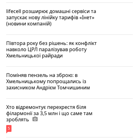
lifecell розширює домашні сервіси та
запускає нову лінійку тарифів «Інет»
(новини компаній)
Півтора року без рішень: як конфлікт
навколо ЦРЛ паралізував роботу
Хмельницької райради
Поміняв пензель на зброю: в
Хмельницькому попрощались із
захисником Андрієм Томчишиним
Хто відремонтує перехрестя біля
філармонії за 3,5 млн і що саме там
зроблять
photo_camera
5