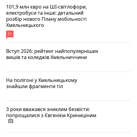
101,9 млн євро на ШІ-світлофори,
електробуси та інше: детальний
розбір нового Плану мобільності
Хмельницького
31
Вступ 2026: рейтинг найпопулярніших
вишів та коледжів Хмельниччини
На полігоні у Хмельницькому
знайшли фрагменти тіл
3 роки вважався зниклим безвісти:
попрощалися з Євгенієм Криниціним
photo_camera