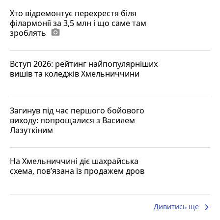
Хто відремонтує перехрестя біля
філармонії за 3,5 млн і що саме там
зроблять
photo_camera
Вступ 2026: рейтинг найпопулярніших
вишів та коледжів Хмельниччини
Загинув під час першого бойового
виходу: попрощалися з Василем
Лазуткіним
На Хмельниччині діє шахрайська
схема, пов’язана із продажем дров
keyboard_arrow_right
Дивитись ще