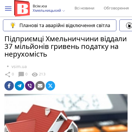
Всім.юа
Всі новини
Обговорення
Хмельницький
Планові та аварійні відключення світла
Підприємці Хмельниччини віддали
37 мільйонів гривень податку на
нерухомість
vsim.ua
chat_bubble
share
visibility
0
0
213