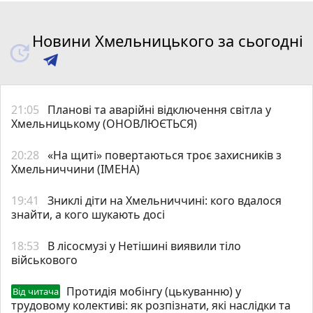
Новини Хмельницького за сьогодні
21:05
Планові та аварійні відключення світла у
Хмельницькому (ОНОВЛЮЄТЬСЯ)
20:28
«На щиті» повертаються троє захисників з
Хмельниччини (ІМЕНА)
19:41
Зниклі діти на Хмельниччині: кого вдалося
знайти, а кого шукають досі
18:53
В лісосмузі у Нетішині виявили тіло
військового
Протидія мобінгу (цькуванню) у
Від читача
трудовому колективі: як розпізнати, які наслідки та