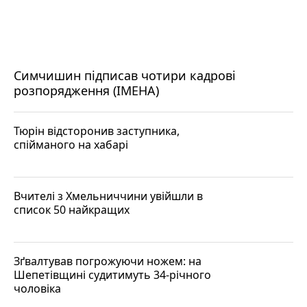
Симчишин підписав чотири кадрові
розпорядження (ІМЕНА)
Тюрін відсторонив заступника,
спійманого на хабарі
Вчителі з Хмельниччини увійшли в
список 50 найкращих
Зґвалтував погрожуючи ножем: на
Шепетівщині судитимуть 34-річного
чоловіка