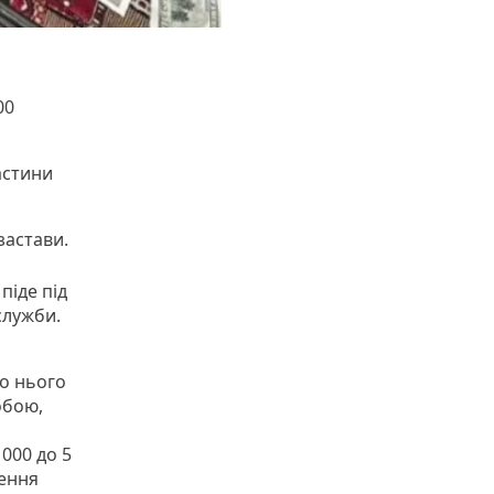
00
астини
застави.
піде під
служби.
о нього
обою,
 000 до 5
лення