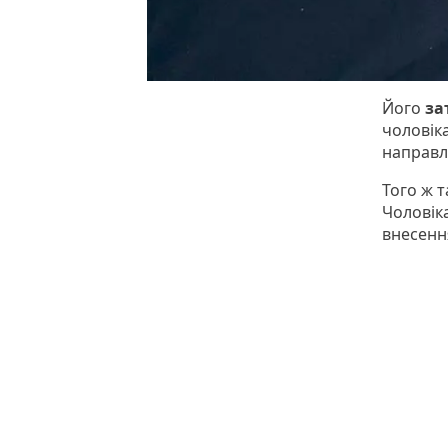
Його
за
чоловік
направл
Того ж т
Чоловіка
внесенн