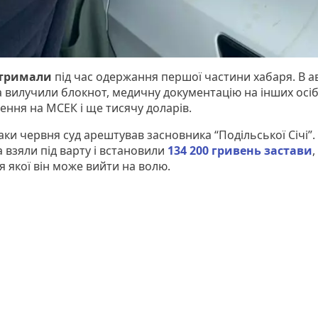
тримали
під час одержання першої частини хабаря. В а
а вилучили блокнот, медичну документацію на інших осіб
ення на МСЕК і ще тисячу доларів.
аки червня суд арештував засновника “Подільської Січі”.
 взяли під варту і встановили
134 200 гривень застави
,
я якої він може вийти на волю.