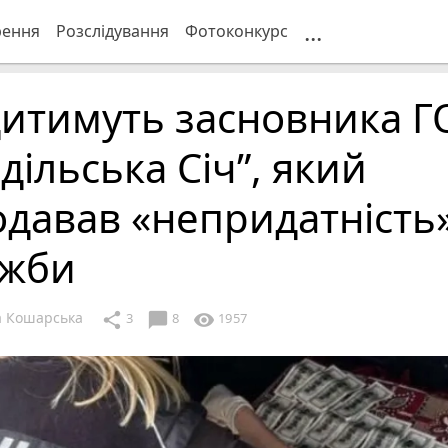
...
рення
Розслідування
Фотоконкурс
дитимуть засновника Г
дільська Січ”, який
давав «непридатність
ужби
 Кошарська
chat_bubble
share
visibility
3
8
1957