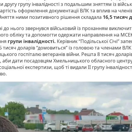
 другу групу інвалідності з подальшим зняттям із війсь
 Вартість оформлення документації ВЛК та вплив на член
йняття ними позитивного рішення складала
16,5 тисяч 
ні до нього звернувся військовий із проханням виключит
вого обліку та допомогти одержати направлення на МСЕ
ння
групи інвалідності.
Керівник “Подільської Січі” запе
,5 тисяч доларів “домовиться” із головою та членами ВЛК
цького госпіталю ветеранів війни. Решта 8 тисяч доларі
і, аби дати посадовцям Хмельницького обласного центр
оціальної експертизи, щоб ті видали ІІ групу інвалідност
во.