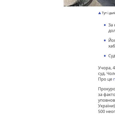
Тут і да
За 
дол
Йог
ха
Суд
Учора, 
суд. Чол
Про це
Прокуро
за факт
уповнов
України)
500 нео