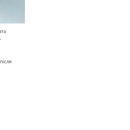
вто
,
 після