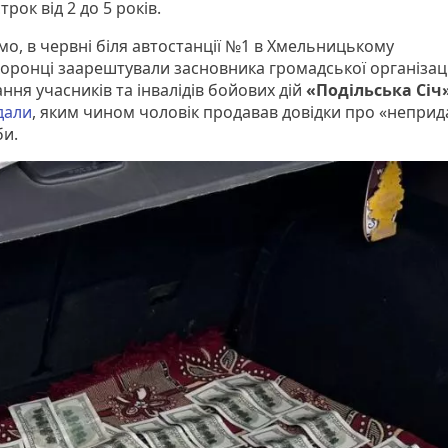
трок від 2 до 5 років.
мо, в червні біля автостанції №1 в Хмельницькому
оронці заарештували засновника громадської організаці
ння учасників та інвалідів бойових дій
«Подільська Січ»
дали
, яким чином чоловік продавав довідки про «неприд
би.