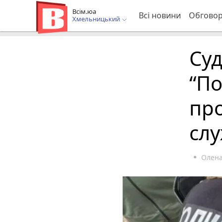
Всім.юа
Всі новини
Обгово
Хмельницький
Су
“По
про
сл
Олена