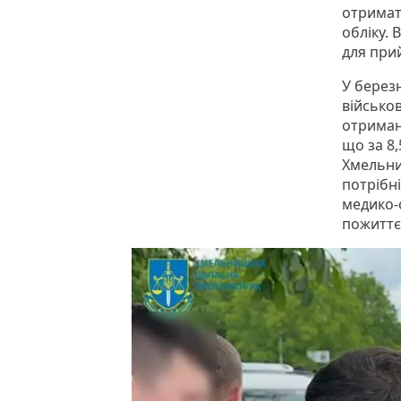
отримати
обліку.
для при
У берез
військо
отрима
що за 8
Хмельни
потрібн
медико-с
пожиттє