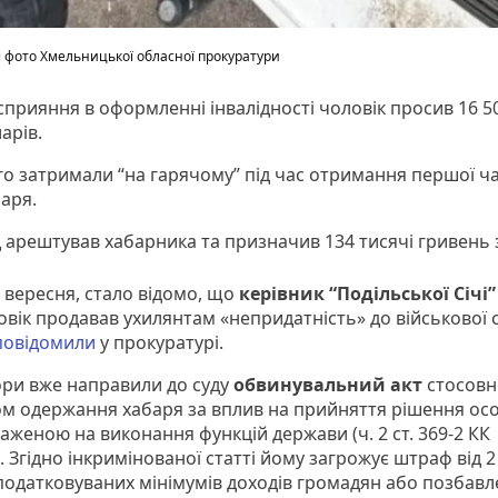
лі фото Хмельницької обласної прокуратури
сприяння в оформленні інвалідності чоловік просив 16 5
арів.
о затримали “на гарячому” під час отримання першої ч
баря.
 арештував хабарника та призначив 134 тисячі гривень 
4 вересня, стало відомо, що
керівник “Подільської Січі”
овік продавав ухилянтам «непридатність» до військової 
повідомили
у прокуратурі.
ри вже направили до суду
обвинувальний акт
стосовн
ом одержання хабаря за вплив на прийняття рішення ос
аженою на виконання функцій держави (ч. 2 ст. 369-2 КК
. Згідно інкримінованої статті йому загрожує штраф від 2
податковуваних мінімумів доходів громадян або позбав