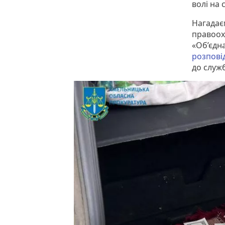
волі на с
Нагадає
правоох
«Об’єдна
розпові
до служ