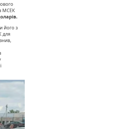
кового
ів МСЕК
доларів.
и його з
К для
внив,
в
у
і