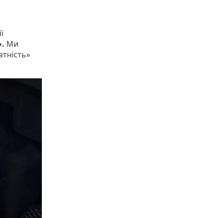
ї
.
Ми
атність»