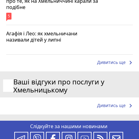
про те, як на Хмельниччині карали за
подібне
5
Агафія і Лео: як хмельничани
називали дітей у липні
keyboard_arrow_right
Дивитись ще
Ваші відгуки про послуги у
Хмельницькому
keyboard_arrow_right
Дивитись ще
Слідкуйте за нашими новинами