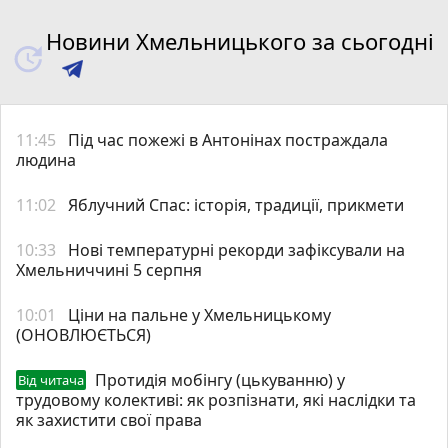
Новини Хмельницького за сьогодні
11:45
Під час пожежі в Антонінах постраждала
людина
11:02
Яблучний Спас: історія, традиції, прикмети
10:33
Нові температурні рекорди зафіксували на
Хмельниччині 5 серпня
10:01
Ціни на пальне у Хмельницькому
(ОНОВЛЮЄТЬСЯ)
Протидія мобінгу (цькуванню) у
Від читача
трудовому колективі: як розпізнати, які наслідки та
як захистити свої права