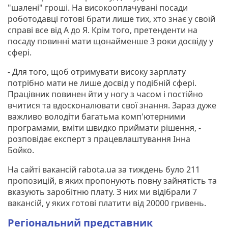
"шалені" гроші. На високооплачувані посади
роботодавці готові брати лише тих, хто знає у своїй
справі все від А до Я. Крім того, претенденти на
посаду повинні мати щонайменше 3 роки досвіду у
сфері.
- Для того, щоб отримувати високу зарплату
потрібно мати не лише досвід у подібній сфері.
Працівник повинен йти у ногу з часом і постійно
вчитися та вдосконалювати свої знання. Зараз дуже
важливо володіти багатьма комп'ютерними
програмами, вміти швидко приймати рішення, -
розповідає експерт з працевлаштування Інна
Бойко.
На сайті вакансій rabota.ua за тиждень було 211
пропозицій, в яких пропонують повну зайнятість та
вказують заробітню плату. З них ми відібрали 7
вакансій, у яких готові платити від 20000 гривень.
Регіональний представник