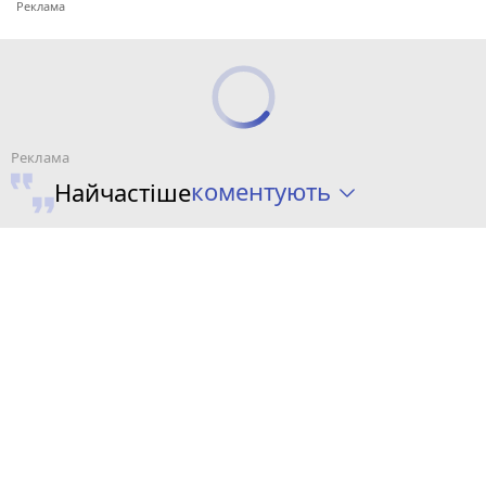
коментують
Найчастіше