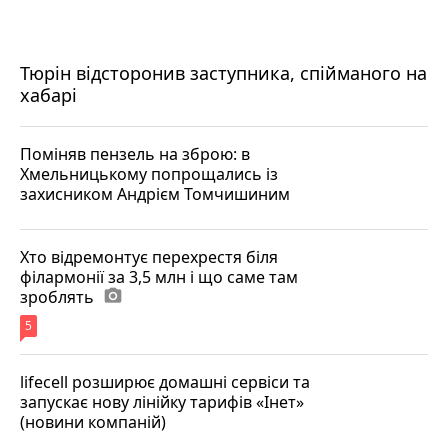
Тюрін відсторонив заступника, спійманого на
хабарі
Поміняв пензель на зброю: в
Хмельницькому попрощались із
захисником Андрієм Томчишиним
Хто відремонтує перехрестя біля
філармонії за 3,5 млн і що саме там
зроблять
photo_camera
5
lifecell розширює домашні сервіси та
запускає нову лінійку тарифів «Інет»
(новини компаній)