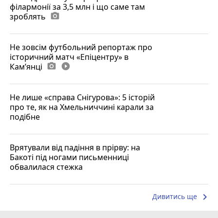
філармонії за 3,5 млн і що саме там
зроблять
photo_camera
Не зовсім футбольний репортаж про
історичний матч «Епіцентру» в
Камʼянці
photo_camera
play_circle_filled
Не лише «справа Снігурова»: 5 історій
про те, як на Хмельниччині карали за
подібне
Врятували від падіння в прірву: на
Бакоті під ногами письменниці
обвалилася стежка
keyboard_arrow_right
Дивитись ще