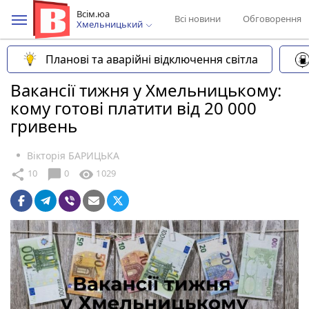
Всім.юа
Всі новини
Обговорення
Хмельницький
Планові та аварійні відключення світла
Вакансії тижня у Хмельницькому:
кому готові платити від 20 000
гривень
Вікторія БАРИЦЬКА
chat_bubble
share
visibility
10
0
1029