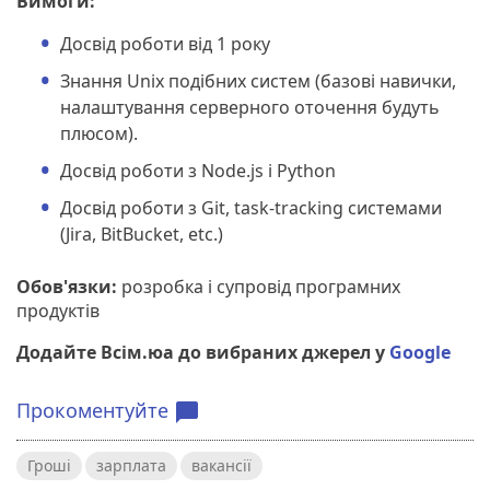
Вимоги:
Досвід роботи від 1 року
Знання Unix подібних систем (базові навички,
налаштування серверного оточення будуть
плюсом).
Досвід роботи з Node.js і Python
Досвід роботи з Git, task-tracking системами
(Jira, BitBucket, etc.)
Обов'язки:
розробка і супровід програмних
продуктів
Додайте Всім.юа до вибраних джерел у
Google
Прокоментуйте
chat_bubble
Гроші
зарплата
вакансії