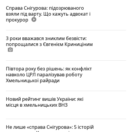
Справа Снігурова: підозрюваного
взяли під варту. Що кажуть адвокат і
прокурор
play_circle_filled
3 роки вважався зниклим безвісти:
попрощалися з Євгенієм Криниціним
photo_camera
Півтора року без рішень: як конфлікт
навколо ЦРЛ паралізував роботу
Хмельницької райради
Новий рейтинг вишів України: які
місця в хмельницьких ВНЗ
Не лише «справа Снігурова»: 5 історій