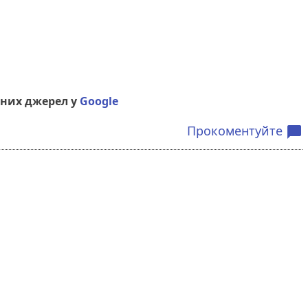
них джерел у
Google
Прокоментуйте
chat_bubble