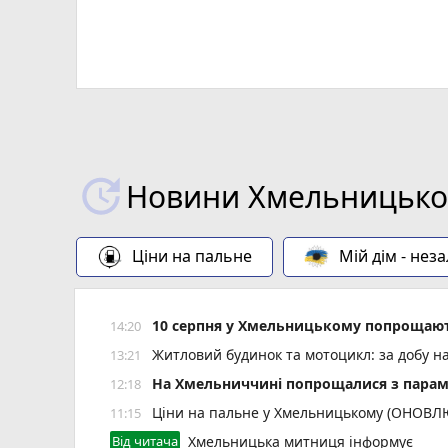
Новини Хмельницьког
Ціни на пальне
Мій дім - нез
10 серпня у Хмельницькому попрощают
14:20
Житловий будинок та мотоцикл: за добу н
13:21
На Хмельниччині попрощалися з пара
12:18
Ціни на пальне у Хмельницькому (ОНОВ
11:15
Від читача
Хмельницька митниця інформує