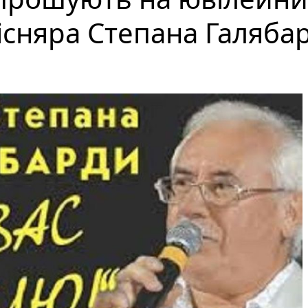
існяра Степана Галяба