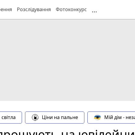
...
рення
Розслідування
Фотоконкурс
 світла
Ціни на пальне
Мій дім - не
прошують на ювілейни