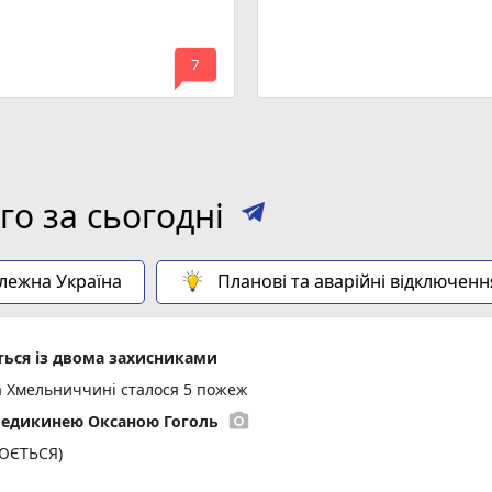
mode_comment
7
о за сьогодні
алежна Україна
Планові та аварійні відключенн
ься із двома захисниками
а Хмельниччині сталося 5 пожеж
photo_camera
медикинею Оксаною Гоголь
ЛЮЄТЬСЯ)