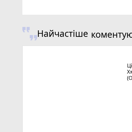
Найчастіше
коменту
Ц
Х
(