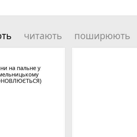
ють
читають
поширюють
іни на пальне у
мельницькому
ОНОВЛЮЄТЬСЯ)