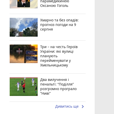
парамедикинею
Оксаною Гоголь
Хмарно та без опадів:
прогноз погоди на 9
серпня
Три – на честь Героїв
України: які вулиці
планують
перейменувати у
Хмельницькому
Два вилучення і
пенальті: “Поділля”
розгромно програло
“Ниві”
keyboard_arrow_right
Дивитись ще