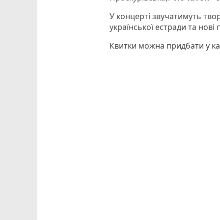
У концерті звучатимуть твор
української естради та нові 
Квитки можна придбати у ка