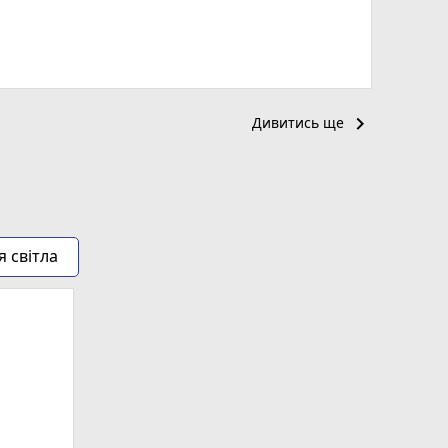
keyboard_arrow_right
Дивитись ще
я світла