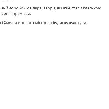
чий доробок ювіляра, твори, які вже стали класикою
пісенні прем'єри.
сі Хмельницького міського будинку культури.