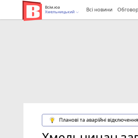
Всім.юа
Всі новини
Обгово
Хмельницький
Планові та аварійні відключення
Хмельничан за