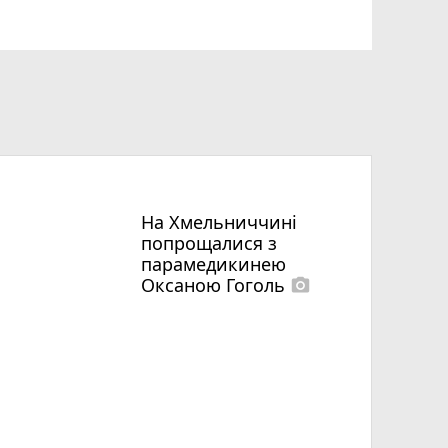
На Хмельниччині
попрощалися з
парамедикинею
Оксаною Гоголь
photo_camera