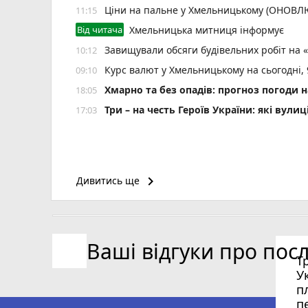
Ціни на пальне у Хмельницькому (ОНОВ
11:15
Від читача
Хмельницька митниця інформує
Завищували обсяги будівельних робіт на 
10:12
Курс валют у Хмельницькому на сьогодні,
09:10
Хмарно та без опадів: прогноз погоди н
18:05
Три – на честь Героїв України: які ву
17:03
keyboard_arrow_right
Дивитись ще
Ваші відгуки про пос
Т
У
п
п