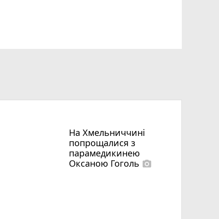
На Хмельниччині
попрощалися з
парамедикинею
Оксаною Гоголь
photo_camera