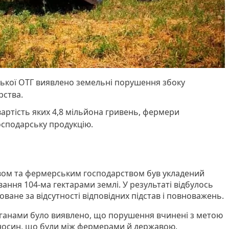
ької ОТГ виявлено земельні порушення збоку
рства.
артість яких 4,8 мільйона гривень, фермери
сподарську продукцію.
ом та фермерським господарством був укладений
вання 104-ма гектарами землі. У результаті відбулось
ане за відсутності відповідних підстав і повноважень.
анами було виявлено, що порушення вчинені з метою
носин, що були між фермерами й державою.