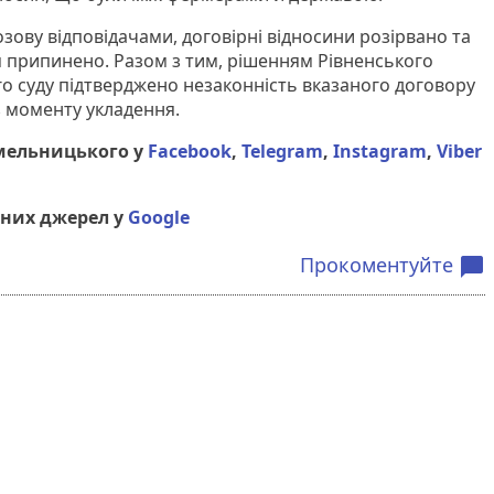
озову відповідачами, договірні відносини розірвано та
 припинено. Разом з тим, рішенням Рівненського
о суду підтверджено незаконність вказаного договору
з моменту укладення.
мельницького у
Facebook
,
Telegram
,
Instagram
,
Viber
них джерел у
Google
Прокоментуйте
chat_bubble