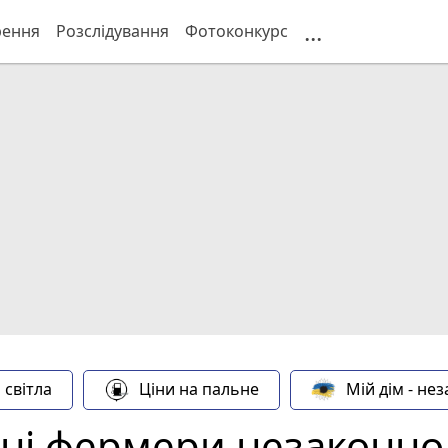
...
рення
Розслідування
Фотоконкурс
 світла
Ціни на пальне
Мій дім - не
ні фермери незаконно