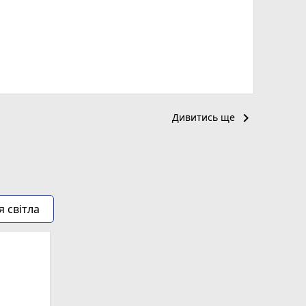
keyboard_arrow_right
Дивитись ще
я світла