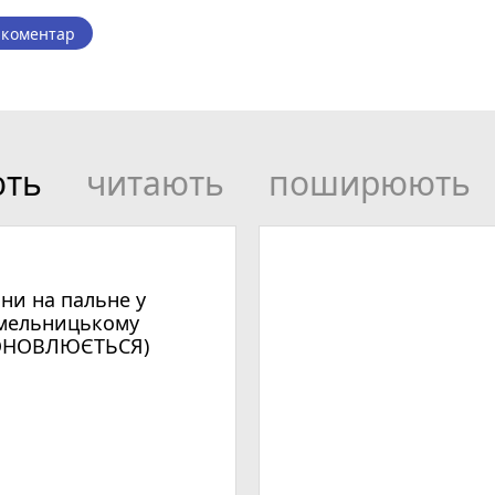
 коментар
ють
читають
поширюють
іни на пальне у
мельницькому
ОНОВЛЮЄТЬСЯ)