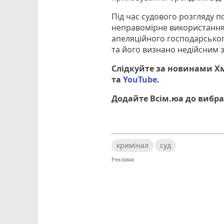
Під час судового розгляду п
неправомірне використання
апеляційного господарськог
та його визнано недійсним 
Слідкуйте за новинами Х
та
YouTube
.
Додайте Всім.юа до вибра
кримінал
суд