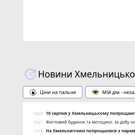
Новини Хмельницьког
Ціни на пальне
Мій дім - нез
10 серпня у Хмельницькому попрощают
14:20
Житловий будинок та мотоцикл: за добу н
13:21
На Хмельниччині попрощалися з пара
12:18