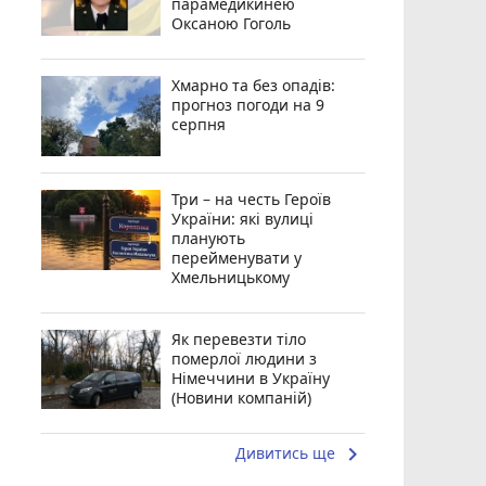
парамедикинею
Оксаною Гоголь
Хмарно та без опадів:
прогноз погоди на 9
серпня
Три – на честь Героїв
України: які вулиці
планують
перейменувати у
Хмельницькому
Як перевезти тіло
померлої людини з
Німеччини в Україну
(Новини компаній)
keyboard_arrow_right
Дивитись ще