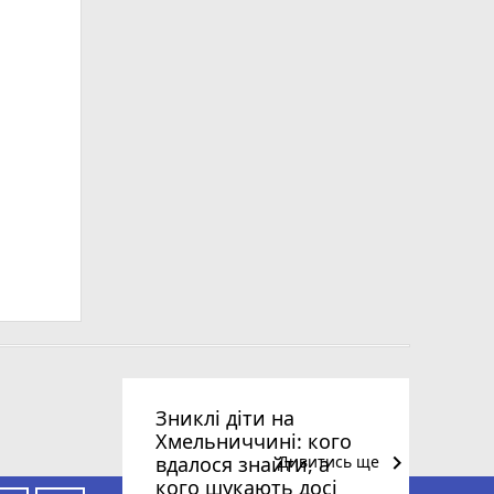
Зниклі діти на
Хмельниччині: кого
keyboard_arrow_right
вдалося знайти, а
Дивитись ще
кого шукають досі