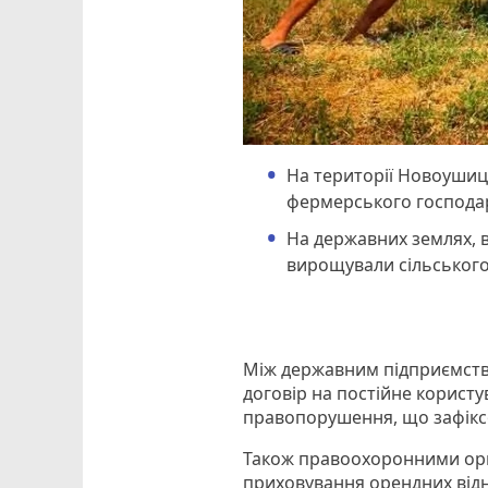
На території Новоушиц
фермерського господа
На державних землях, в
вирощували сільського
Між державним підприємств
договір на постійне користу
правопорушення, що зафіксов
Також правоохоронними орг
приховування орендних від