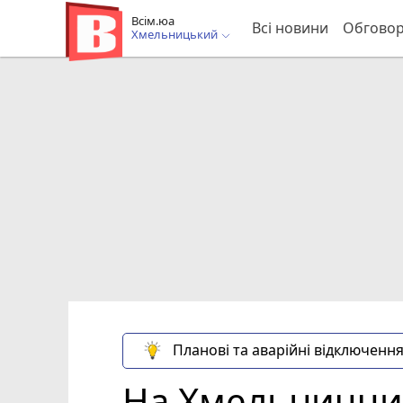
Всім.юа
Всі новини
Обгово
Хмельницький
Планові та аварійні відключення
На Хмельниччи