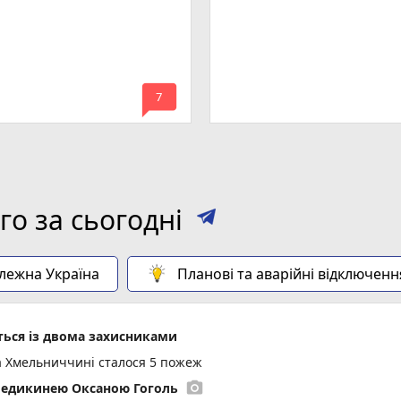
mode_comment
7
о за сьогодні
алежна Україна
Планові та аварійні відключенн
ься із двома захисниками
а Хмельниччині сталося 5 пожеж
photo_camera
медикинею Оксаною Гоголь