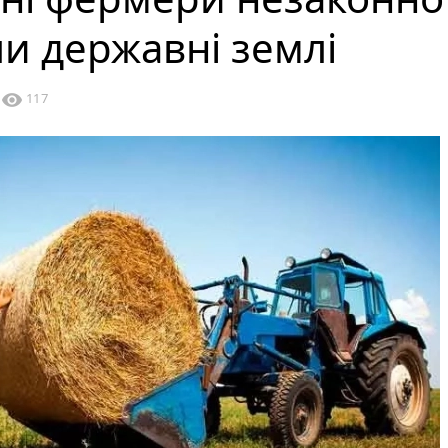
и державні землі
visibility
117