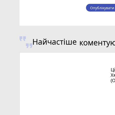
Опублікувати
Найчастіше
коменту
Ц
Х
(