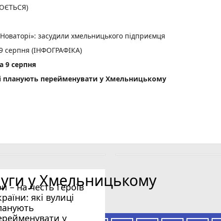
ЛЮЄТЬСЯ)
«Новаторі»: засудили хмельницького підприємця
 9 серпня (ІНФОГРАФІКА)
а 9 серпня
лиці планують перейменувати у Хмельницькому
луги у Хмельницькому
ри – на честь Героїв
країни: які вулиці
ланують
ерейменувати у