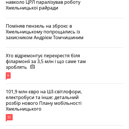
навколо ЦРЛ паралізував роботу
Хмельницької райради
Поміняв пензель на зброю: в
Хмельницькому попрощались із
захисником Андрієм Томчишиним
Хто відремонтує перехрестя біля
філармонії за 3,5 млн і що саме там
зроблять
photo_camera
6
101,9 млн євро на ШІ-світлофори,
електробуси та інше: детальний
розбір нового Плану мобільності
Хмельницького
32