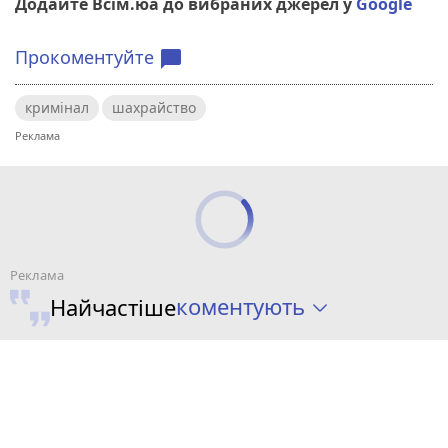
Додайте Всім.юа до вибраних джерел у
Google
Прокоментуйте
chat_bubble
кримінал
шахрайство
коментують
Найчастіше