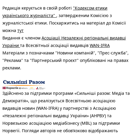
Редакція керується в своїй роботі
"Кодексом етики
українського журналіста"
, затвердженим Комісією з
журналістської етики. Поскаржитись на матеріал до Комісії
можна
тут
Видання є членом
Асоціації Незалежні регіональні видавці
України
та Всесвітньої асоціації видавців
WAN-IFRA
Матеріали з позначками "Новини компаній", "Прес-служба",
"Реклама" та "Партнерський проєкт" опубліковані на правах
реклами.
Здійснено за підтримки програми «Сильніші разом: Медіа та
Демократія», що реалізується Всесвітньою асоціацією
видавців новин (WAN-IFRA) у партнерстві з Асоціацією
«Незалежні регіональні видавці України» (АНРВУ) та
Норвезькою асоціацією медіабізнесу (MBL) за підтримки
Норвегії. Погляди авторів не обов’язково відображають