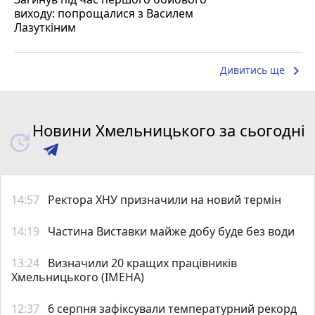
виходу: попрощалися з Василем
Лазуткіним
keyboard_arrow_right
Дивитись ще
Новини Хмельницького за сьогодні
14:57
Ректора ХНУ призначили на новий термін
14:19
Частина Виставки майже добу буде без води
13:24
Визначили 20 кращих працівників
Хмельницького (ІМЕНА)
12:37
6 серпня зафіксували температурний рекорд