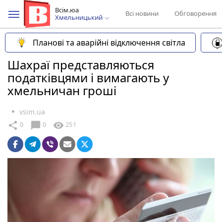
Всім.юа
Всі новини
Обговорення
Хмельницький
Планові та аварійні відключення світла
Шахраї представляються
податківцями і вимагають у
хмельничан гроші
vsim.ua
chat_bubble
share
visibility
0
0
251