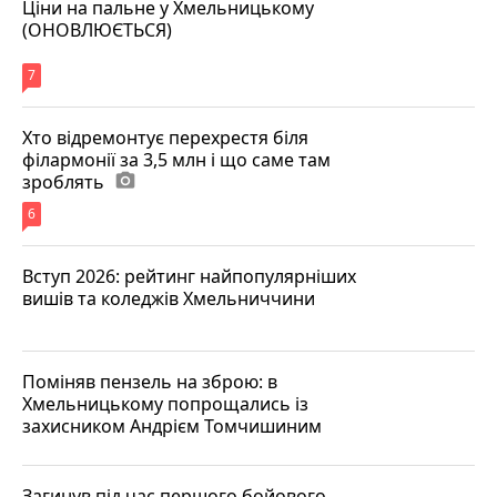
Ціни на пальне у Хмельницькому
(ОНОВЛЮЄТЬСЯ)
7
Хто відремонтує перехрестя біля
філармонії за 3,5 млн і що саме там
зроблять
photo_camera
6
Вступ 2026: рейтинг найпопулярніших
вишів та коледжів Хмельниччини
Поміняв пензель на зброю: в
Хмельницькому попрощались із
захисником Андрієм Томчишиним
Загинув під час першого бойового