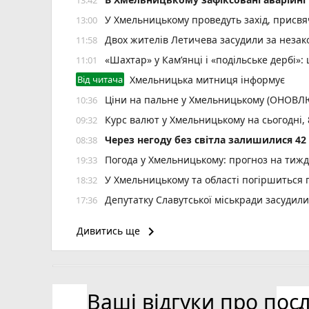
У Хмельницькому проведуть захід, присвяч
13:00
Двох жителів Летичева засудили за неза
11:58
«Шахтар» у Камʼянці і «подільське дербі»
11:01
Від читача
Хмельницька митниця інформує
Ціни на пальне у Хмельницькому (ОНОВ
10:36
Курс валют у Хмельницькому на сьогодні,
09:32
Через негоду без світла залишилися 4
08:38
Погода у Хмельницькому: прогноз на тиж
19:33
У Хмельницькому та області погіршиться п
18:32
Депутатку Славутської міськради засудил
17:36
Крупі знову продовжили запобіжний захід
16:41
keyboard_arrow_right
Дивитись ще
«Далі буде»: український центр далекобій
15:44
реклама)
12 тролейбусів змінять маршрут 8 серпня
15:28
Ваші відгуки про пос
Ректора ХНУ призначили на новий термін
14:57