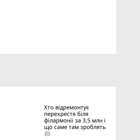
Хто відремонтує
перехрестя біля
філармонії за 3,5 млн і
що саме там зроблять
photo_camera