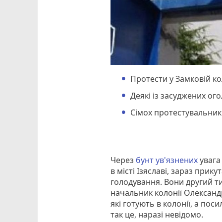
Протести у Замковій ко
Деякі із засуджених ог
Сімох протестувальник
Через
бунт ув'язнених
увага
в місті Ізяславі, зараз прик
голодування. Вони другий ти
начальник колонії Олександр
які готують в колонії, а пос
так це, наразі невідомо.