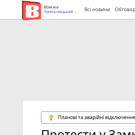
Всім.юа
Всі новини
Обгово
Хмельницький
Планові та аварійні відключення
Протести у Замк