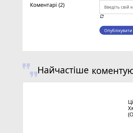
Коментарі (2)
Опублікувати
Найчастіше
коменту
Ц
Х
(