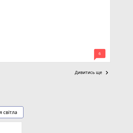
mode_comment
6
keyboard_arrow_right
Дивитись ще
я світла