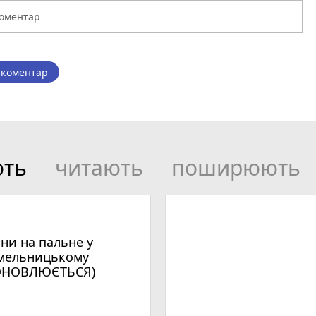
 коментар
ють
читають
поширюють
іни на пальне у
мельницькому
ОНОВЛЮЄТЬСЯ)