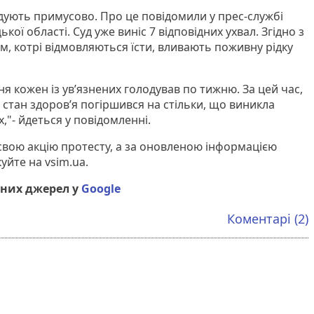
одують примусово. Про це повідомили у прес-службі
ої області. Суд уже виніс 7 відповідних ухвал. Згідно з
, котрі відмовляються їсти, вливають поживну рідку
я кожен із ув’язнених голодував по тижню. За цей час,
й стан здоров’я погіршився на стільки, що виникла
,"- йдеться у повідомленні.
свою акцію протесту, а за оновленою інформацією
куйте на vsim.ua.
них джерел у
Google
Коментарі (2)