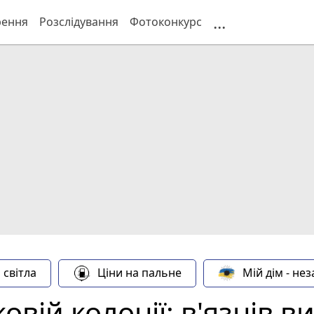
...
рення
Розслідування
Фотоконкурс
 світла
Ціни на пальне
Мій дім - не
овій колонії: в'язнів 