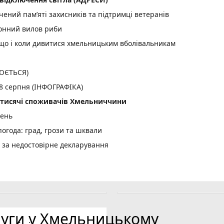
ений пам’яті захисників та підтримці ветеранів
конний вилов риби
: що і коли дивитися хмельницьким вболівальникам
ЛЮЄТЬСЯ)
 8 серпня (ІНФОГРАФІКА)
2 тисячі споживачів Хмельниччини
день
огода: град, грози та шквали
и за недостовірне декларування
них дронів анонсував продовження ударів по цілях у РФ (соціал
, ще три скасують
луги у Хмельницькому