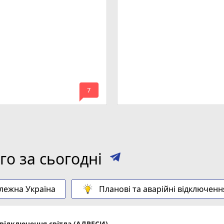
mode_comment
7
о за сьогодні
алежна Україна
Планові та аварійні відключенн
відключення світла (АДРЕСИ)