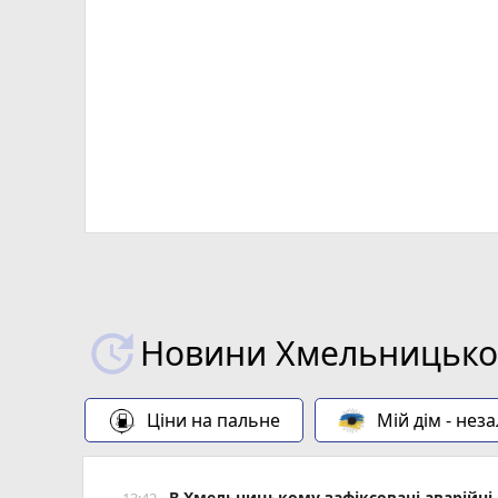
Новини Хмельницьког
Ціни на пальне
Мій дім - нез
В Хмельницькому зафіксовані аварійні 
13:42