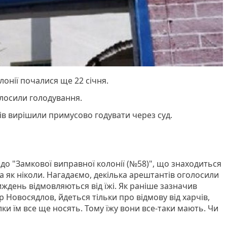
лонії почалися ще 22 січня.
олосили голодування.
ів вирішили примусово годувати через суд.
 до "Замкової виправної колонії (№58)", що знаходиться
ута як ніколи. Нагадаємо, декілька арештантів оголосили
ждень відмовляються від їжі. Як раніше зазначив
 Новосядлов, йдеться тільки про відмову від харчів,
илки їм все ще носять. Тому їжу вони все-таки мають. Чи