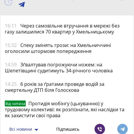
16:11
Через самовільне втручання в мережі без
газу залишилися 70 квартир у Хмельницькому
15:32
Спеку змінять грози: на Хмельниччині
оголосили штормове попередження
14:59
Зґвалтував погрожуючи ножем: на
Шепетівщині судитимуть 34-річного чоловіка
14:25
6 років за ґратами проведе водій за
смертельну ДТП біля Голоскова
Протидія мобінгу (цькуванню) у
Від читача
трудовому колективі: як розпізнати, які наслідки та
як захистити свої права
Всі новини
Підпишись