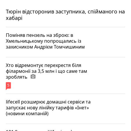
Тюрін відсторонив заступника, спійманого на
хабарі
Поміняв пензель на зброю: в
Хмельницькому попрощались із
захисником Андрієм Томчишиним
Хто відремонтує перехрестя біля
філармонії за 3,5 млн і що саме там
зроблять
photo_camera
5
lifecell розширює домашні сервіси та
запускає нову лінійку тарифів «Інет»
(новини компаній)