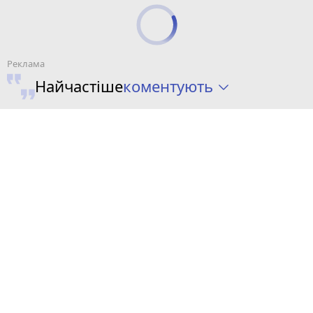
коментують
Найчастіше