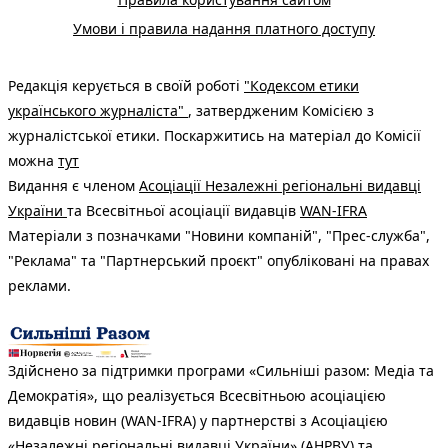
Умови і правила надання платного доступу
Редакція керується в своїй роботі
"Кодексом етики
українського журналіста"
, затвердженим Комісією з
журналістської етики. Поскаржитись на матеріал до Комісії
можна
тут
Видання є членом
Асоціації Незалежні регіональні видавці
України
та Всесвітньої асоціації видавців
WAN-IFRA
Матеріали з позначками "Новини компаній", "Прес-служба",
"Реклама" та "Партнерський проєкт" опубліковані на правах
реклами.
Здійснено за підтримки програми «Сильніші разом: Медіа та
Демократія», що реалізується Всесвітньою асоціацією
видавців новин (WAN-IFRA) у партнерстві з Асоціацією
«Незалежні регіональні видавці України» (АНРВУ) та