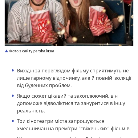
Фото з сайту persha.kr.ua
Вихідні за переглядом фільму сприятимуть не
лише гарному відпочинку, але й повній ізоляції
від буденних проблем.
Якщо сюжет цікавий та захоплюючий, він
допоможе відволіктися та зануритися в іншу
реальність.
Три кінотеатри міста запрошуються
хмельничан на прем'єри "свіженьких" фільмів.