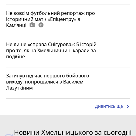
Не зовсім футбольний репортаж про
історичний матч «Епіцентру» в
Камʼянці
photo_camera
play_circle_filled
Не лише «справа Снігурова»: 5 історій
про те, як на Хмельниччині карали за
подібне
Загинув під час першого бойового
виходу: попрощалися з Василем
Лазуткіним
keyboard_arrow_right
Дивитись ще
Новини Хмельницького за сьогодні