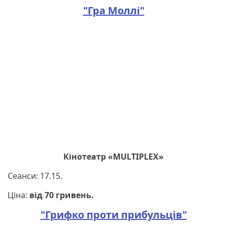
"Гра Моллі"
Кінотеатр «MULTIPLEX»
Сеанси: 17.15.
Ціна:
від 70 гривень.
"Грифко проти прибульців"