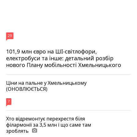
29
101,9 млн євро на ШІ-світлофори,
електробуси та інше: детальний розбір
нового Плану мобільності Хмельницького
Ціни на пальне у Хмельницькому
(ОНОВЛЮЄТЬСЯ)
7
Хто відремонтує перехрестя біля
філармонії за 3,5 млн і що саме там
зроблять
photo_camera