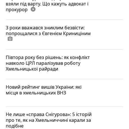
взяли під варту. Що кажуть адвокат і
прокурор
play_circle_filled
3 роки вважався зниклим безвісти:
попрощалися з Євгенієм Криниціним
photo_camera
Півтора року без рішень: як конфлікт
навколо ЦРЛ паралізував роботу
Хмельницької райради
Новий рейтинг вишів України: які
місця в хмельницьких ВНЗ
Не лише «справа Снігурова»: 5 історій
про те, як на Хмельниччині карали за
подібне