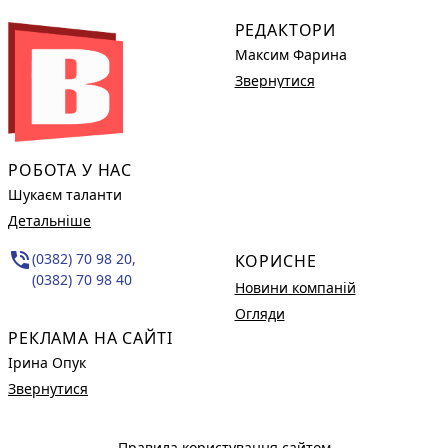
РЕДАКТОРИ
Максим Фарина
Звернутися
РОБОТА У НАС
Шукаєм таланти
Детальніше
phone_in_talk
(0382) 70 98 20,
КОРИСНЕ
(0382) 70 98 40
Новини компаній
Огляди
РЕКЛАМА НА САЙТІ
Ірина Опук
Звернутися
Правила користування сайтом