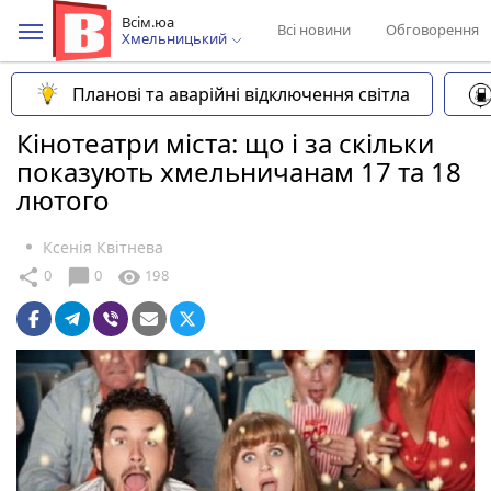
Всім.юа
Всі новини
Обговорення
Хмельницький
Планові та аварійні відключення світла
Кінотеатри міста: що і за скільки
показують хмельничанам 17 та 18
лютого
Ксенія Квітнева
chat_bubble
share
visibility
0
0
198