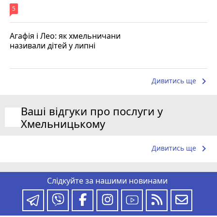
5
Агафія і Лео: як хмельничани
називали дітей у липні
keyboard_arrow_right
Дивитись ще
Ваші відгуки про послуги у
Хмельницькому
keyboard_arrow_right
Дивитись ще
Слідкуйте за нашими новинами