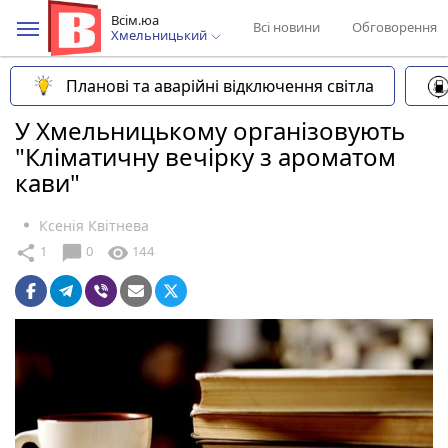
Всім.юа
Всі новини
Обговорення
Хмельницький
Планові та аварійні відключення світла
У Хмельницькому організовують
"Кліматичну вечірку з ароматом
кави"
Ксенія Квітнева
chat_bubble
share
visibility
1
0
144