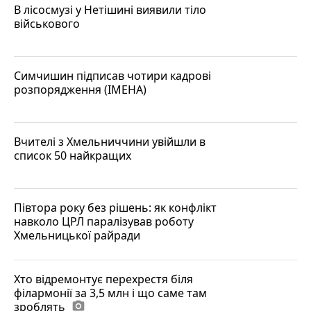
В лісосмузі у Нетішині виявили тіло
військового
Симчишин підписав чотири кадрові
розпорядження (ІМЕНА)
Вчителі з Хмельниччини увійшли в
список 50 найкращих
Півтора року без рішень: як конфлікт
навколо ЦРЛ паралізував роботу
Хмельницької райради
Хто відремонтує перехрестя біля
філармонії за 3,5 млн і що саме там
зроблять
photo_camera