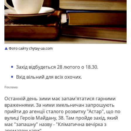
Фото сайту chytay-ua.com
Захід відбудеться 28 лютого о 18.30.
Вхід вільний для всіх охочих.
Останній день зими має запам'ятатися гарними
враженнями. За ними хмельничан запрошують
прийти до агенції сталого розвитку "Астар", що по
вулиці Героїв Майдану, 38. Там пройде захід, який
має "запашну" назву - "Кліматична вечірка з
ароматом кави".