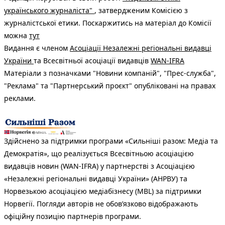
українського журналіста"
, затвердженим Комісією з
журналістської етики. Поскаржитись на матеріал до Комісії
можна
тут
Видання є членом
Асоціації Незалежні регіональні видавці
України
та Всесвітньої асоціації видавців
WAN-IFRA
Матеріали з позначками "Новини компаній", "Прес-служба",
"Реклама" та "Партнерський проєкт" опубліковані на правах
реклами.
Здійснено за підтримки програми «Сильніші разом: Медіа та
Демократія», що реалізується Всесвітньою асоціацією
видавців новин (WAN-IFRA) у партнерстві з Асоціацією
«Незалежні регіональні видавці України» (АНРВУ) та
Норвезькою асоціацією медіабізнесу (MBL) за підтримки
Норвегії. Погляди авторів не обов’язково відображають
офіційну позицію партнерів програми.