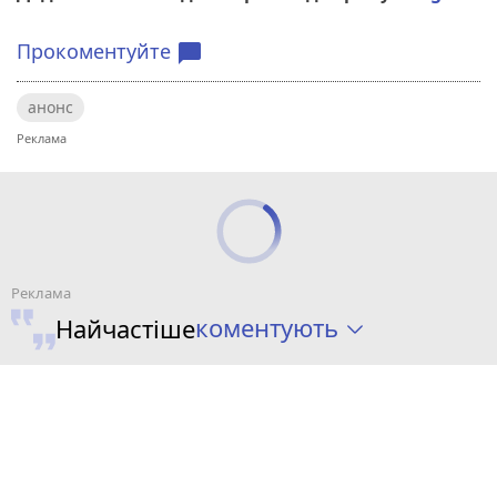
Прокоментуйте
chat_bubble
анонс
коментують
Найчастіше