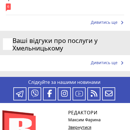
6
keyboard_arrow_right
Дивитись ще
Ваші відгуки про послуги у
Хмельницькому
keyboard_arrow_right
Дивитись ще
Слідкуйте за нашими новинами
РЕДАКТОРИ
Максим Фарина
Звернутися