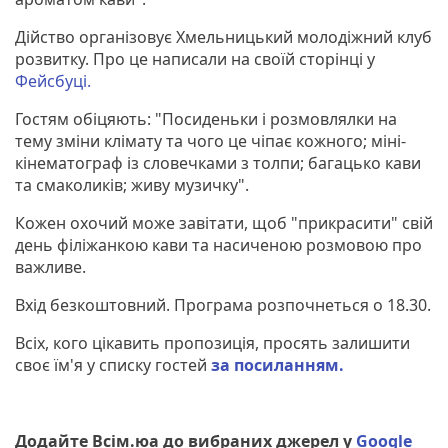
Дійство організовує Хмельницький молодіжний клуб
розвитку. Про це написали на своїй сторінці у
Фейсбуці.
Гостям обіцяють: "Посиденьки і розмовлялки на
тему зміни клімату та чого це чіпає кожного; міні-
кінематограф із словечками з толпи; багацько кави
та смаколиків; живу музичку".
Кожен охочий може завітати, щоб "прикрасити" свій
день філіжанкою кави та насиченою розмовою про
важливе.
Вхід безкоштовний. Програма розпочнеться о 18.30.
Всіх, кого цікавить пропозиція, просять залишити
своє їм'я у списку гостей
за посиланням.
Додайте Всім.юа до вибраних джерел у
Google