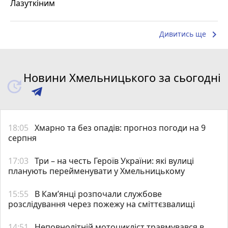
Лазуткіним
keyboard_arrow_right
Дивитись ще
Новини Хмельницького за сьогодні
18:05
Хмарно та без опадів: прогноз погоди на 9
серпня
17:03
Три – на честь Героїв України: які вулиці
планують перейменувати у Хмельницькому
15:55
В Кам’янці розпочали службове
розслідування через пожежу на сміттєзвалищі
14:51
Неповнолітній мотоцикліст травмувався в