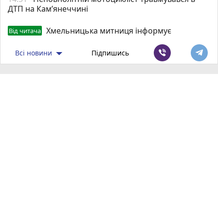
ДТП на Кам’янеччині
Хмельницька митниця інформує
Від читача
Всі новини
Підпишись