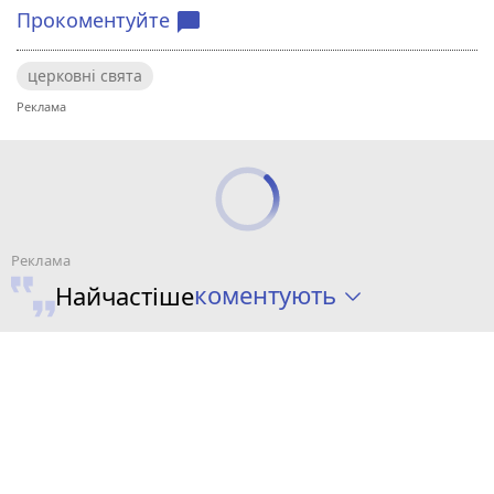
Прокоментуйте
chat_bubble
церковні свята
коментують
Найчастіше