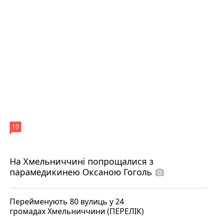
10
На Хмельниччині попрощалися з
парамедикинею Оксаною Гоголь
photo_camera
Перейменують 80 вулиць у 24
громадах Хмельниччини (ПЕРЕЛІК)