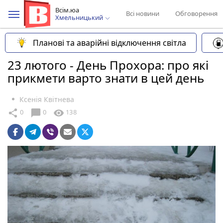
Всім.юа
Всі новини
Обговорення
Хмельницький
Планові та аварійні відключення світла
23 лютого - День Прохора: про які
прикмети варто знати в цей день
Ксенія Квітнева
chat_bubble
share
visibility
0
0
138