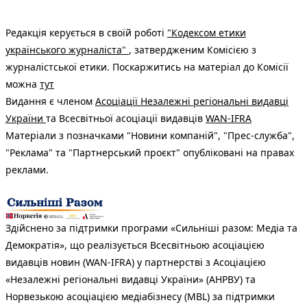
Редакція керується в своїй роботі
"Кодексом етики
українського журналіста"
, затвердженим Комісією з
журналістської етики. Поскаржитись на матеріал до Комісії
можна
тут
Видання є членом
Асоціації Незалежні регіональні видавці
України
та Всесвітньої асоціації видавців
WAN-IFRA
Матеріали з позначками "Новини компаній", "Прес-служба",
"Реклама" та "Партнерський проєкт" опубліковані на правах
реклами.
Здійснено за підтримки програми «Сильніші разом: Медіа та
Демократія», що реалізується Всесвітньою асоціацією
видавців новин (WAN-IFRA) у партнерстві з Асоціацією
«Незалежні регіональні видавці України» (АНРВУ) та
Норвезькою асоціацією медіабізнесу (MBL) за підтримки