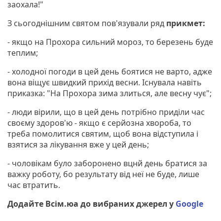
заохала!"
З сьогоднішним святом пов'язували ряд
прикмет:
- якщо на Прохора сильний мороз, то березень буде
теплим;
- холодної погоди в цей день боятися не варто, адже
вона віщує швидкий прихід весни. Існувала навіть
приказка: "На Прохора зима злиться, але весну чує";
- люди вірили, що в цей день потрібно приділи час
своєму здоров'ю - якщо є серйозна хвороба, то
треба помолитися святим, щоб вона відступила і
взятися за лікування вже у цей день;
- чоловікам було заборонено вцнй день братися за
важку роботу, бо результату від неї не буде, лише
час втратить.
Додайте Всім.юа до вибраних джерел у
Google