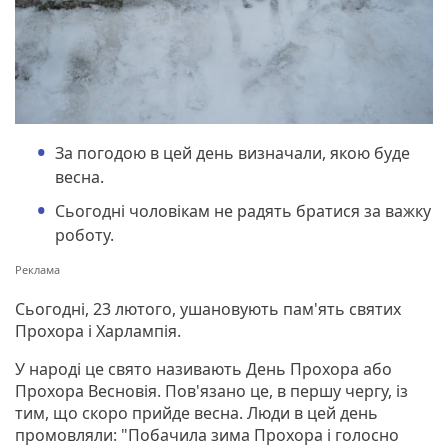
За погодою в цей день визначали, якою буде
весна.
Сьогодні чоловікам не радять братися за важку
роботу.
Сьогодні, 23 лютого, ушановують пам'ять святих
Прохора і Харлампія.
У народі це свято називають День Прохора або
Прохора Весновія. Пов'язано це, в першу чергу, із
тим, що скоро прийде весна. Люди в цей день
промовляли: "Побачила зима Прохора і голосно