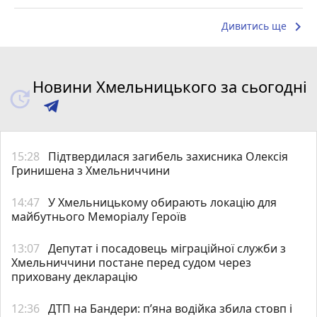
keyboard_arrow_right
Дивитись ще
Новини Хмельницького за сьогодні
15:28
Підтвердилася загибель захисника Олексія
Гринишена з Хмельниччини
14:47
У Хмельницькому обирають локацію для
майбутнього Меморіалу Героїв
13:07
Депутат і посадовець міграційної служби з
Хмельниччини постане перед судом через
приховану декларацію
12:36
ДТП на Бандери: пʼяна водійка збила стовп і