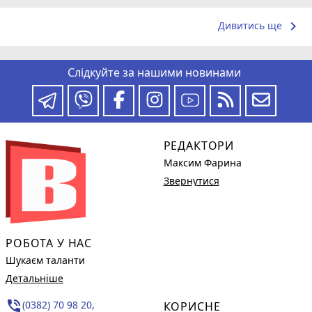
keyboard_arrow_right
Дивитись ще
Слідкуйте за нашими новинами
РЕДАКТОРИ
Максим Фарина
Звернутися
РОБОТА У НАС
Шукаєм таланти
Детальніше
phone_in_talk
(0382) 70 98 20,
КОРИСНЕ