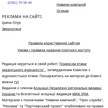
(0382) 70 98 40
Новини компаній
Огляди
РЕКЛАМА НА САЙТІ
Ірина Опук
Звернутися
Правила користування сайтом
Умови і правила надання платного доступу
Редакція керується в своїй роботі
"Кодексом етики
українського журналіста"
, затвердженим Комісією з
журналістської етики. Поскаржитись на матеріал до Комісії
можна
тут
Видання є членом
Асоціації Незалежні регіональні видавці
України
та Всесвітньої асоціації видавців
WAN-IFRA
Матеріали з позначками "Новини компаній", "Прес-служба",
"Реклама" та "Партнерський проєкт" опубліковані на правах