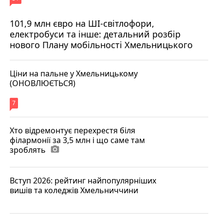
101,9 млн євро на ШІ-світлофори,
електробуси та інше: детальний розбір
нового Плану мобільності Хмельницького
Ціни на пальне у Хмельницькому
(ОНОВЛЮЄТЬСЯ)
7
Хто відремонтує перехрестя біля
філармонії за 3,5 млн і що саме там
зроблять
photo_camera
Вступ 2026: рейтинг найпопулярніших
вишів та коледжів Хмельниччини