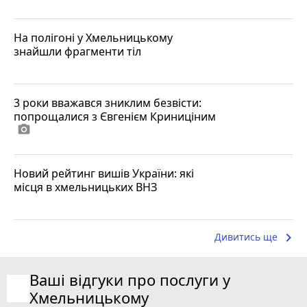
На полігоні у Хмельницькому
знайшли фрагменти тіл
3 роки вважався зниклим безвісти:
попрощалися з Євгенієм Криниціним
photo_camera
Новий рейтинг вишів України: які
місця в хмельницьких ВНЗ
keyboard_arrow_right
Дивитись ще
Ваші відгуки про послуги у
Хмельницькому