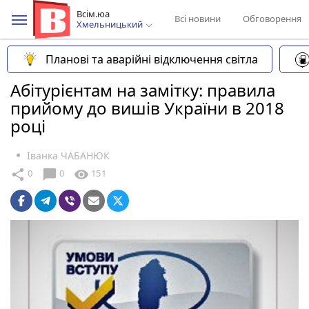
Всім.юа
Всі новини
Обговорення
Хмельницький
Планові та аварійні відключення світла
Абітурієнтам на замітку: правила
прийому до вишів України в 2018
році
Іванка ЧАБАНЮК
chat_bubble
share
visibility
0
0
151