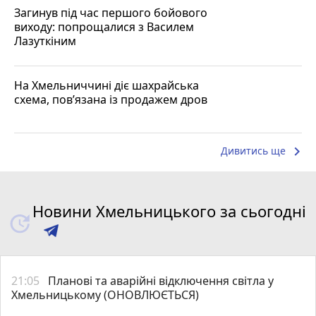
Загинув під час першого бойового
виходу: попрощалися з Василем
Лазуткіним
На Хмельниччині діє шахрайська
схема, пов’язана із продажем дров
keyboard_arrow_right
Дивитись ще
Новини Хмельницького за сьогодні
21:05
Планові та аварійні відключення світла у
Хмельницькому (ОНОВЛЮЄТЬСЯ)