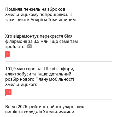
Поміняв пензель на зброю: в
Хмельницькому попрощались із
захисником Андрієм Томчишиним
Хто відремонтує перехрестя біля
філармонії за 3,5 млн і що саме там
зроблять
photo_camera
5
101,9 млн євро на ШІ-світлофори,
електробуси та інше: детальний
розбір нового Плану мобільності
Хмельницького
31
Вступ 2026: рейтинг найпопулярніших
вишів та коледжів Хмельниччини