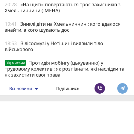
20:28
«На щиті» повертаються троє захисників з
Хмельниччини (ІМЕНА)
19:41
Зниклі діти на Хмельниччині: кого вдалося
знайти, а кого шукають досі
18:53
В лісосмузі у Нетішині виявили тіло
військового
Протидія мобінгу (цькуванню) у
Від читача
трудовому колективі: як розпізнати, які наслідки та
як захистити свої права
Всі новини
Підпишись