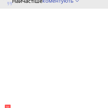
коментують
Найчастіше
31