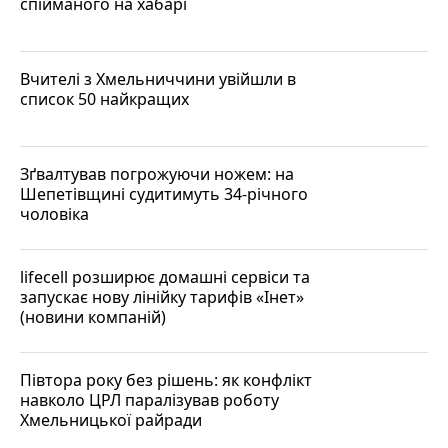
спійманого на хабарі
Вчителі з Хмельниччини увійшли в
список 50 найкращих
Зґвалтував погрожуючи ножем: на
Шепетівщині судитимуть 34-річного
чоловіка
lifecell розширює домашні сервіси та
запускає нову лінійку тарифів «Інет»
(новини компаній)
Півтора року без рішень: як конфлікт
навколо ЦРЛ паралізував роботу
Хмельницької райради