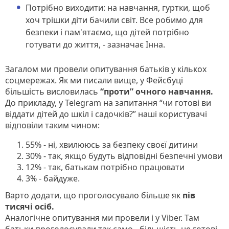
Потрібно виходити: на навчання, гуртки, щоб
хоч трішки діти бачили світ. Все робимо для
безпеки і пам'ятаємо, що дітей потрібно
готувати до життя, - зазначає Інна.
Загалом ми провели опитування батьків у кількох
соцмережах. Як ми писали вище, у Фейсбуці
більшість висловилась
“проти” очного навчання.
До прикладу, у Telegram на запитання “чи готові ви
віддати дітей до шкіл і садочків?” наші користувачі
відповіли таким чином:
55% - ні, хвилююсь за безпеку своєї дитини
30% - так, якщо будуть відповідні безпечні умови
12% - так, батькам потрібно працювати
3% - байдуже.
Варто додати, що проголосувало більше як
пів
тисячі осіб.
Аналогічне опитування ми провели і у Viber. Там