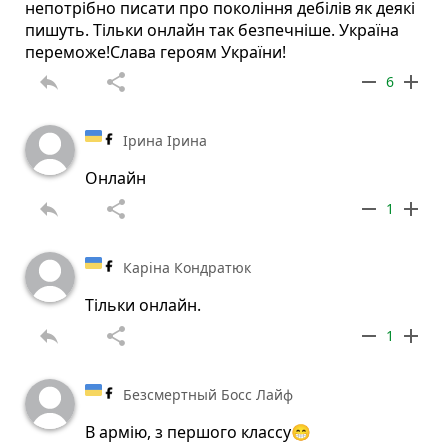
непотрібно писати про покоління дебілів як деякі
пишуть. Тільки онлайн так безпечніше. Україна
переможе!Слава героям України!
reply
share
remove
add
6
Ірина Ірина
Онлайн
reply
share
remove
add
1
Каріна Кондратюк
Тільки онлайн.
reply
share
remove
add
1
Безсмертный Босс Лайф
В армію, з першого классу😁