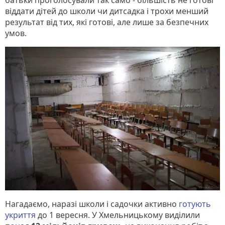
батьки проголосували так само - більшість не готові
віддати дітей до школи чи дитсадка і трохи менший
результат від тих, які готові, але лише за безпечних
умов.
Нагадаємо, наразі школи і садочки активно
готують
укриття
до 1 вересня. У Хмельницькому виділили