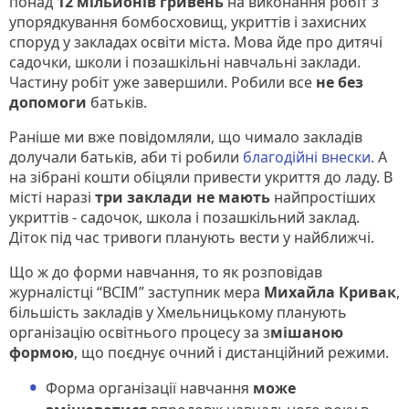
понад
12 мільйонів гривень
на виконання робіт з
упорядкування бомбосховищ, укриттів і захисних
споруд у закладах освіти міста. Мова йде про дитячі
садочки, школи і позашкільні навчальні заклади.
Частину робіт уже завершили. Робили все
не без
допомоги
батьків.
Раніше ми вже повідомляли, що чимало закладів
долучали батьків, аби ті робили
благодійні внески.
А
на зібрані кошти обіцяли привести укриття до ладу. В
місті наразі
три заклади не мають
найпростіших
укриттів - садочок, школа і позашкільний заклад.
Діток під час тривоги планують вести у найближчі.
Що ж до форми навчання, то як розповідав
журналістці “ВСІМ” заступник мера
Михайла Кривак
,
більшість закладів у Хмельницькому планують
організацію освітнього процесу за з
мішаною
формою
, що поєднує очний і дистанційний режими.
Форма організації навчання
може