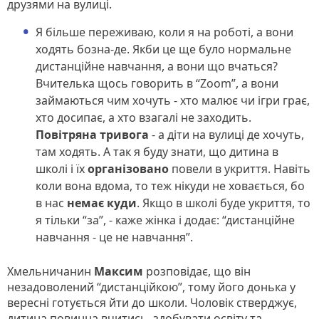
друзями на вулиці.
Я більше переживаю, коли я на роботі, а вони
ходять бозна-де. Якби це ще було нормальне
дистанційне навчання, а вони що вчаться?
Вчителька щось говорить в “Zoom”, а вони
займаються чим хочуть - хто малює чи ігри грає,
хто досипає, а хто взагалі не заходить.
Повітряна тривога
- а діти на вулиці де хочуть,
там ходять. А так я буду знати, що дитина в
школі і їх
організовано
повели в укриття. Навіть
коли вона вдома, то теж нікуди не ховається, бо
в нас
немає куди
. Якщо в школі буде укриття, то
я тільки “за”, - каже жінка і додає: “дистанційне
навчання - це не навчання”.
Хмельничанин
Максим
розповідає, що він
незадоволений “дистанційкою”, тому його донька у
вересні готується йти до школи. Чоловік стверджує,
дитина повинна вчитись, здобувати освіту та