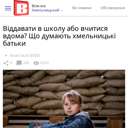
Всім.юа
Всі новини
Обговорення
Хмельницький
Віддавати в школу або вчитися
вдома? Що думають хмельницькі
батьки
Анастасія БЕВЗ
chat_bubble
share
visibility
4
230
8333