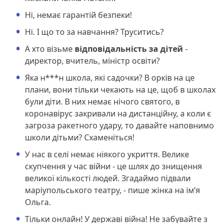
Ні, немає гарантій безпеки!
Ні. І що то за навчання? Труситись?
А хто візьме
відповідальність за дітей
-
директор, вчитель, міністр освіти?
Яка н***н школа, які садочки? В орків на це
плани, вони тільки чекають на це, щоб в школах
були діти. В них немає нічого святого, в
коронавірус закривали на дистанційну, а коли є
загроза ракетного удару, то давайте наповнимо
школи дітьми? Схаменіться!
У нас в селі немає ніякого укриття. Велике
скупчення у час війни - це шлях до знищення
великої кількості людей. Згадаймо підвали
маріупольського театру, - пише жінка на ім’я
Ольга.
Тільки онлайн! У державі війна! Не забувайте з