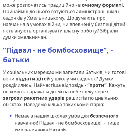
може розпочатись традиційно - в
очному форматі.
Принаймні до цього готуються адміністрації шкіл і
садочків у Хмельницькому. Що думають про
навчання в умовах війни, чи впевнені у безпеці дітей і
як планують організувати власну роботу? Зібрали
думки хмельничан.
“Підвал - не бомбосховище”, -
батьки
У соціальних мережах ми запитали батьків, чи готові
вони
віддати дітей
у школу чи садочок? Думки
розділились. Найчастіша відповідь -
“проти”
. Кажуть,
не хочуть наражати дітей на небезпеку через
загрози ракетних ударів
рашистів по цивільних
об’єктах. Наведемо кілька таких коментарів:
Немає в наших школах умов для
безпечного
навчання! Підвал - не бомбосховище!, - пише
хмельничанка Наталія.