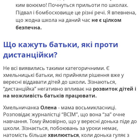
ким воюємо! Почнуться прильоти по школах.
Підвал і бомбосховище це різні речі. Я впевнена,
що жодна школа на даний час
не є цілком
безпечна.
Що кажуть батьки, які проти
дистанційки?
Не всі виявились такими категоричними. Є
хмельницькі батьки, які прийняли рішення вже у
вересні віддавати дітей до школи
.
Зізнаються,
“дистанційка” негативно впливає на
розвиток дітей і
на можливість батьків працювати.
Хмельничанка
Олена
- мама восьмикласниці.
Розповідає журналістці “ВСІМ”, що вона “за” очне
навчання. Тому ймовірно, що у вересні донька піде до
школи. Зізнається, побоювань за уроки немає,
натомість більше
хвилюється
, коли донька гуляє з