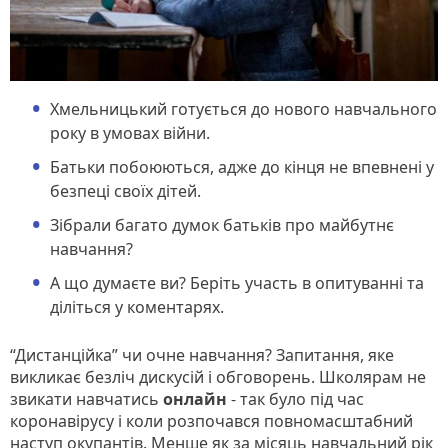
Хмельницький готується до нового навчального
року в умовах війни.
Батьки побоюються, адже до кінця не впевнені у
безпеці своїх дітей.
Зібрали багато думок батьків про майбутнє
навчання?
А що думаєте ви? Беріть участь в опитуванні та
діліться у коментарях.
“Дистанційка” чи очне навчання? Запитання, яке
викликає безліч дискусій і обговорень. Школярам не
звикати навчатись
онлайн
- так було під час
коронавірусу і коли розпочався повномасштабний
наступ окупантів. Менше як за місяць навчальний рік