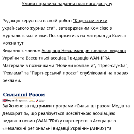
Умови і правила надання платного доступу
Редакція керується в своїй роботі
"Кодексом етики
українського журналіста"
, затвердженим Комісією з
журналістської етики. Поскаржитись на матеріал до Комісії
можна
тут
Видання є членом
Асоціації Незалежні регіональні видавці
України
та Всесвітньої асоціації видавців
WAN-IFRA
Матеріали з позначками "Новини компаній", "Прес-служба",
"Реклама" та "Партнерський проєкт" опубліковані на правах
реклами.
Здійснено за підтримки програми «Сильніші разом: Медіа та
Демократія», що реалізується Всесвітньою асоціацією
видавців новин (WAN-IFRA) у партнерстві з Асоціацією
«Незалежні регіональні видавці України» (АНРВУ) та