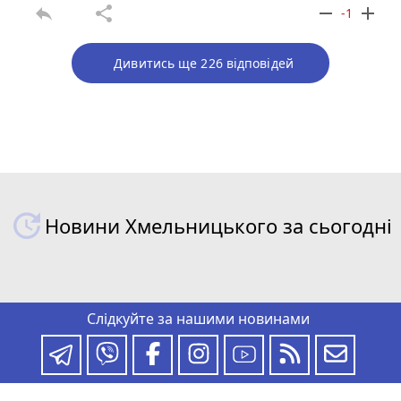
reply
share
remove
add
-1
Дивитись ще 226 відповідей
Новини Хмельницького за сьогодні
Слідкуйте за нашими новинами