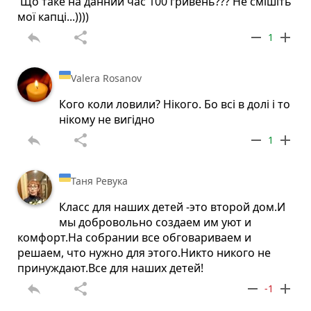
Що таке на данний час 100 гривень??? Не смішіть
мої капці...))))
reply
share
remove
add
1
Valera Rosanov
Кого коли ловили? Нікого. Бо всі в долі і то
нікому не вигідно
reply
share
remove
add
1
Таня Ревука
Класс для наших детей -это второй дом.И
мы добровольно создаем им уют и
комфорт.На собрании все обговариваем и
решаем, что нужно для этого.Никто никого не
принуждают.Все для наших детей!
reply
share
remove
add
-1