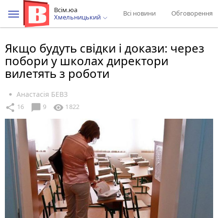
Всім.юа
Всі новини
Обговорення
Хмельницький
Якщо будуть свідки і докази: через
побори у школах директори
вилетять з роботи
Анастасія БЕВЗ
chat_bubble
share
visibility
16
9
1822