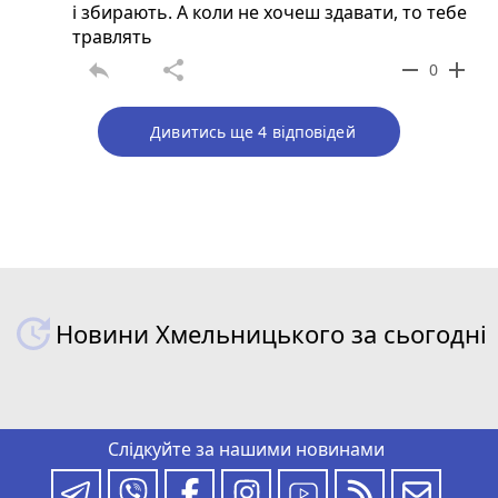
і збирають. А коли не хочеш здавати, то тебе
травлять
reply
share
remove
add
0
Дивитись ще 4 відповідей
Новини Хмельницького за сьогодні
Слідкуйте за нашими новинами