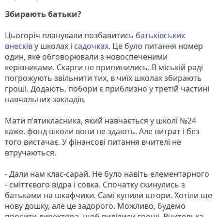
Збирають батьки?
Цьогоріч планували позбавитись
батьківських
внесків
у школах і
садочках.
Це було питання номер
один, яке обговорювали з новоспеченими
керівниками. Скарги не припинились. В міській раді
погрожують звільнити тих, в чиїх школах збирають
гроші. Додають, побори є приблизно у третій частині
навчальних закладів.
Мати п’ятикласника, який навчається у школі №24
каже, фонд школи вони не здають. Але витрат і без
того вистачає. У фінансові питання вчителі не
втручаються.
- Дали нам клас-сарай. Не було навіть елементарного
- сміттєвого відра і совка. Спочатку скинулись з
батьками на шкафчики. Самі купили штори. Хотіли ще
нову дошку, але це задорого. Можливо, будемо
просити директора, щоб виділили гроші. Вчителька