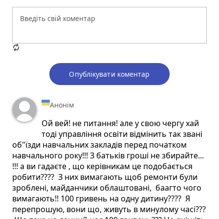
Опублікувати коментар
Анонім
Ой вей! не питання! але у свою чергу хай
тоді управління освіти відмінить так звані
об"їзди навчальних закладів перед початком
навчального року!!! З батьків гроші не збирайте...
!!! а ви гадаєте , що керівникам це подобається
робити???? З них вимагають щоб ремонти були
зроблені, майданчики облаштовані, баагто чого
вимагають!! 100 гривень на одну дитину???? Я
перепрошую, вони що, живуть в минулому часі???