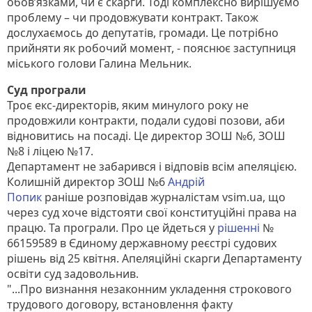
обов’язками, чи є скарги. Тоді комплексно вирішуємо
проблему – чи продовжувати контракт. Також
дослухаємось до депутатів, громади. Це потрібно
прийняти як робочий момент, - пояснює заступниця
міського голови Галина Мельник.
Суд програли
Троє екс-директорів, яким минулого року не
продовжили контракти, подали судові позови, аби
відновитись на посаді. Це директор ЗОШ №6, ЗОШ
№8 і ліцею №17.
Департамент не забарився і відповів всім апеляцією.
Колишній директор ЗОШ №6
Андрій
Попик
раніше розповідав журналістам vsim.ua, що
через суд хоче відстояти свої конституційні права на
працю. Та програли. Про це йдеться у
рішенні
№
66159589 в Єдиному державному реєстрі судових
рішень від 25 квітня. Апеляційні скарги Департаменту
освіти суд задовольнив.
"...Про визнання незаконним укладення строкового
трудового договору, встановлення факту