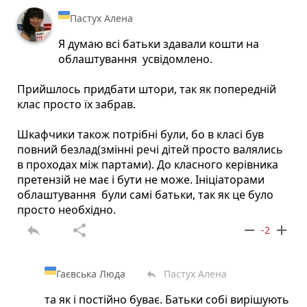
Пастух Алена
Я думаю всі батьки здавали кошти на
облаштування усвідомлено.
Прийшлось придбати штори, так як попередній
клас просто їх забрав.
Шкафчики також потрібні були, бо в класі був
повний безлад(змінні речі дітей просто валялись
в проходах між партами). До класного керівника
претензій не має і бути не може. Ініціаторами
облаштування були самі батьки, так як це було
просто необхідно.
reply
share
remove
add
-2
Гаєвська Люда
Пастух Алена
reply
та як і постійно буває. Батьки собі вирішують