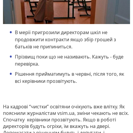
В мерії пригрозили директорам шкіл не
продовжити контракти якщо збір грошей з
батьків не припиниться.
Прізвищ поки що не називають. Кажуть - буде
перевірка.
Рішення прийматимуть в червні, після того, як
всі керівники прозвітують.
На кадрові “чистки” освітяни очікують вже влітку. Як
пояснили журналістам vsim.ua, зміни чекають не всіх.
Спочатку керівники прозвітують. Якщо в роботі
директорів будуть огріхи, їм вкажуть на двері.
Допомагати з рішенням будуть і депутати, і