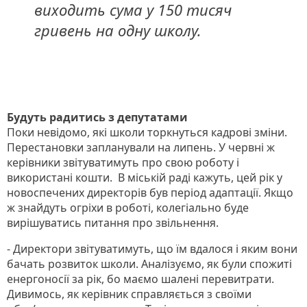
виходить сума у 150 тисяч
гривень на одну школу.
Будуть радитись з депутатами
Поки невідомо, які школи торкнуться кадрові зміни.
Перестановки запланували на липень. У червні ж
керівники звітуватимуть про свою роботу і
використані кошти. В міській раді кажуть, цей рік у
новоспечених директорів був період адаптації. Якщо
ж знайдуть огріхи в роботі, колегіально буде
вирішуватись питання про звільнення.
- Директори звітуватимуть, що їм вдалося і яким вони
бачать розвиток школи. Аналізуємо, як були спожиті
енергоносії за рік, бо маємо шалені перевитрати.
Дивимось, як керівник справляється з своїми