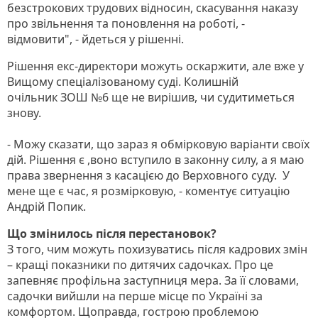
безстрокових трудових відносин, скасування наказу
про звільнення та поновлення на роботі, -
відмовити", - йдеться у рішенні.
Рішення екс-директори можуть оскаржити, але вже у
Вищому спеціалізованому суді. Колишній
очільник ЗОШ №6 ще не вирішив, чи судитиметься
знову.
- Можу сказати, що зараз я обмірковую варіанти своїх
дій. Рішення є ,воно вступило в законну силу, а я маю
права звернення з касацією до Верховного суду. У
мене ще є час, я розмірковую, - коментує ситуацію
Андрій Попик.
Що змінилось після перестановок?
З того, чим можуть похизуватись після кадрових змін
– кращі показники по дитячих садочках. Про це
запевняє профільна заступниця мера. За її словами,
садочки вийшли на перше місце по Україні за
комфортом. Щоправда, гострою проблемою