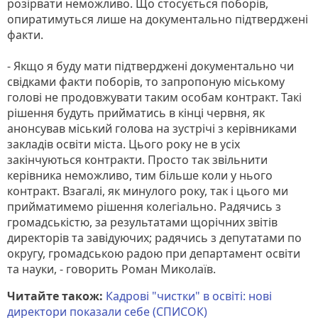
розірвати неможливо. Що стосується поборів,
опиратимуться лише на документально підтверджені
факти.
- Якщо я буду мати підтверджені документально чи
свідками факти поборів, то запропоную міському
голові не продовжувати таким особам контракт. Такі
рішення будуть прийматись в кінці червня, як
анонсував міський голова на зустрічі з керівниками
закладів освіти міста. Цього року не в усіх
закінчуються контракти. Просто так звільнити
керівника неможливо, тим більше коли у нього
контракт. Взагалі, як минулого року, так і цього ми
прийматимемо рішення колегіально. Радячись з
громадськістю, за результатами щорічних звітів
директорів та завідуючих; радячись з депутатами по
округу, громадською радою при департамент освіти
та науки, - говорить Роман Миколаїв.
Читайте також:
Кадрові "чистки" в освіті: нові
директори показали себе (СПИСОК)