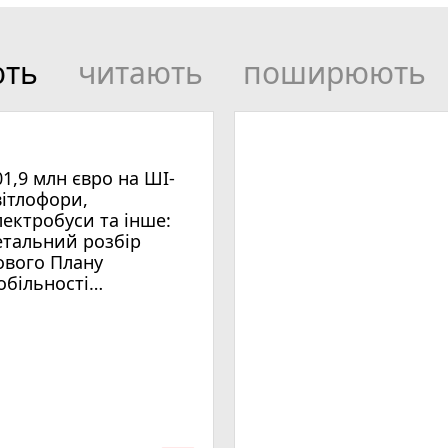
ють
читають
поширюють
01,9 млн євро на ШІ-
вітлофори,
лектробуси та інше:
етальний розбір
ового Плану
обільності
мельницького