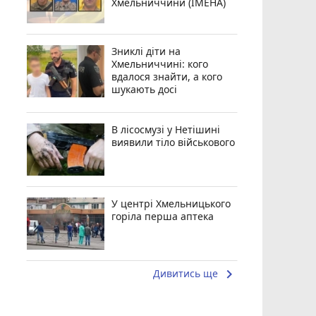
Хмельниччини (ІМЕНА)
Зниклі діти на
Хмельниччині: кого
вдалося знайти, а кого
шукають досі
В лісосмузі у Нетішині
виявили тіло військового
У центрі Хмельницького
горіла перша аптека
keyboard_arrow_right
Дивитись ще