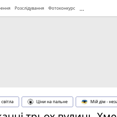
...
рення
Розслідування
Фотоконкурс
 світла
Ціни на пальне
Мій дім - не
анці трьох вулиць Хм