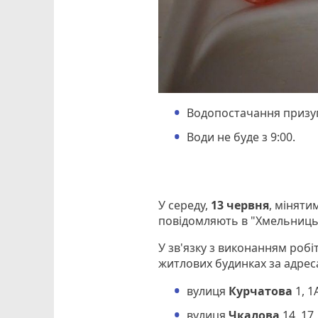
Водопостачання призу
Води не буде з 9:00.
У середу,
13 червня
, міняти
повідомляють в "Хмельниць
У зв'язку з виконанням робі
житлових будинках за адре
вулиця
Курчатова
1, 1А
вулиця
Чкалова
14, 17,