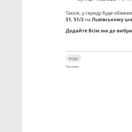
Також, у середу буде обме
51, 51/2
на
Львівському шос
Додайте Всім.юа до вибра
вода