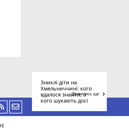
Зниклі діти на
Хмельниччині: кого
keyboard_arrow_right
вдалося знайти, а
Дивитись ще
кого шукають досі
НЕ