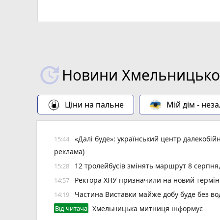
Новини Хмельницьког
Ціни на пальне
Мій дім - нез
«Далі буде»: український центр далекобій
15:44
реклама)
12 тролейбусів змінять маршрут 8 серпня
15:28
Ректора ХНУ призначили на новий термін
14:57
Частина Виставки майже добу буде без во
14:19
Від читача
Хмельницька митниця інформує