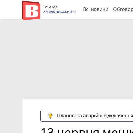
Всім.юа
Всі новини
Обгово
Хмельницький
Планові та аварійні відключення
13 червня мешк