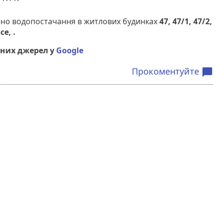
жено водопостачання в житлових будинках
47, 47/1, 47/2,
е, .
них джерел у
Google
Прокоментуйте
chat_bubble