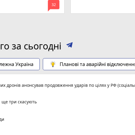
mode_comment
32
о за сьогодні
алежна Україна
Планові та аварійні відключенн
них дронів анонсував продовження ударів по цілях у РФ (соціал
, ще три скасують
ди