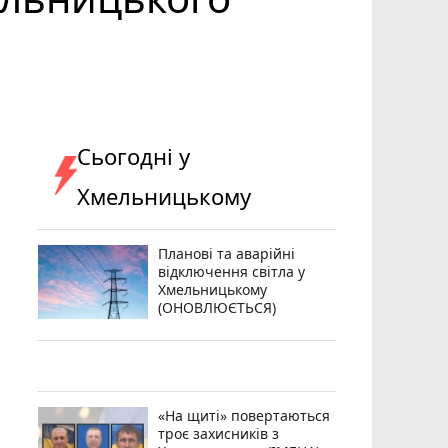
Сьогодні у
Хмельницькому
Планові та аварійні
відключення світла у
Хмельницькому
(ОНОВЛЮЄТЬСЯ)
«На щиті» повертаються
троє захисників з