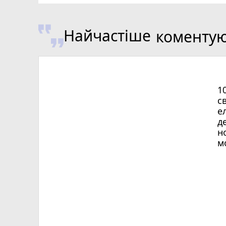
Найчастіше
коменту
1
с
е
д
н
м
Х