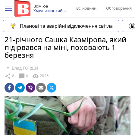
Всім.юа
Всі новини
Обговорення
Хмельницький
Планові та аварійні відключення світла
21-річного Сашка Казмірова, який
підірвався на міні, поховають 1
березня
Влад ГОРДІЙ
chat_bubble
share
visibility
8
0
2036