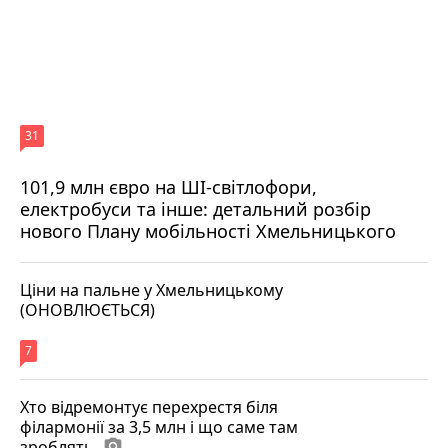
31
101,9 млн євро на ШІ-світлофори,
електробуси та інше: детальний розбір
нового Плану мобільності Хмельницького
Ціни на пальне у Хмельницькому
(ОНОВЛЮЄТЬСЯ)
7
Хто відремонтує перехрестя біля
філармонії за 3,5 млн і що саме там
зроблять
photo_camera