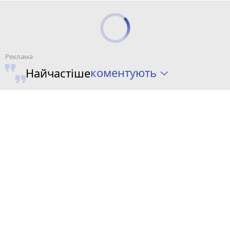
коментують
Найчастіше