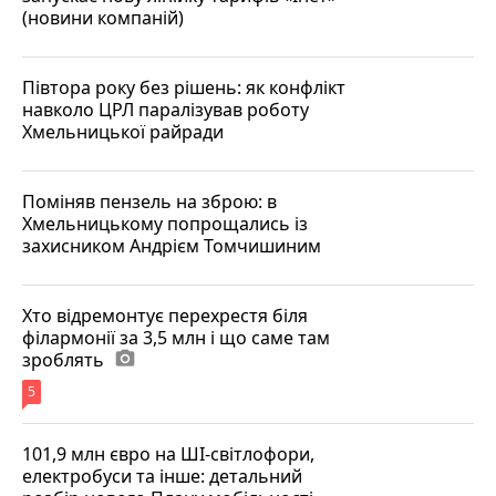
(новини компаній)
Півтора року без рішень: як конфлікт
навколо ЦРЛ паралізував роботу
Хмельницької райради
Поміняв пензель на зброю: в
Хмельницькому попрощались із
захисником Андрієм Томчишиним
Хто відремонтує перехрестя біля
філармонії за 3,5 млн і що саме там
зроблять
photo_camera
5
101,9 млн євро на ШІ-світлофори,
електробуси та інше: детальний