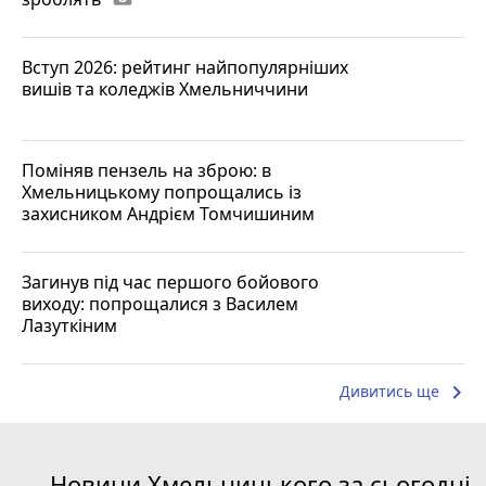
Вступ 2026: рейтинг найпопулярніших
вишів та коледжів Хмельниччини
Поміняв пензель на зброю: в
Хмельницькому попрощались із
захисником Андрієм Томчишиним
Загинув під час першого бойового
виходу: попрощалися з Василем
Лазуткіним
keyboard_arrow_right
Дивитись ще
Новини Хмельницького за сьогодні