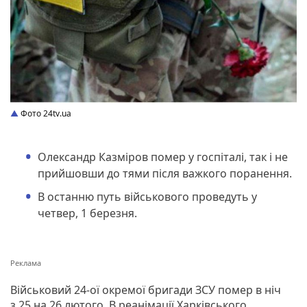
Фото 24tv.ua
Олександр Казміров помер у госпіталі, так і не
прийшовши до тями після важкого поранення.
В останню путь військового проведуть у
четвер, 1 березня.
Військовий 24-ої окремої бригади ЗСУ помер в ніч
з 25 на 26 лютого. В реанімації Харківського