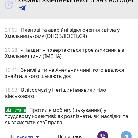
21:05
Планові та аварійні відключення світла у
Хмельницькому (ОНОВЛЮЄТЬСЯ)
20:28
«На щиті» повертаються троє захисників з
Хмельниччини (ІМЕНА)
19:41
Зниклі діти на Хмельниччині: кого вдалося
знайти, а кого шукають досі
18:53
В лісосмузі у Нетішині виявили тіло
військового
Протидія мобінгу (цькуванню) у
Від читача
трудовому колективі: як розпізнати, які наслідки та
як захистити свої права
Всі новини
Підпишись