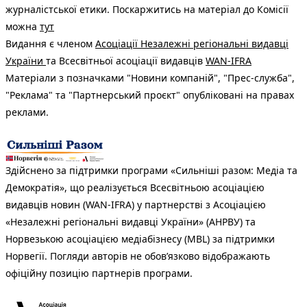
журналістської етики. Поскаржитись на матеріал до Комісії
можна
тут
Видання є членом
Асоціації Незалежні регіональні видавці
України
та Всесвітньої асоціації видавців
WAN-IFRA
Матеріали з позначками "Новини компаній", "Прес-служба",
"Реклама" та "Партнерський проєкт" опубліковані на правах
реклами.
Здійснено за підтримки програми «Сильніші разом: Медіа та
Демократія», що реалізується Всесвітньою асоціацією
видавців новин (WAN-IFRA) у партнерстві з Асоціацією
«Незалежні регіональні видавці України» (АНРВУ) та
Норвезькою асоціацією медіабізнесу (MBL) за підтримки
Норвегії. Погляди авторів не обов’язково відображають
офіційну позицію партнерів програми.