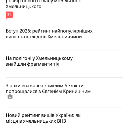
розбір нового Плану мобільності
Хмельницького
31
Вступ 2026: рейтинг найпопулярніших
вишів та коледжів Хмельниччини
На полігоні у Хмельницькому
знайшли фрагменти тіл
3 роки вважався зниклим безвісти:
попрощалися з Євгенієм Криниціним
photo_camera
Новий рейтинг вишів України: які
місця в хмельницьких ВНЗ