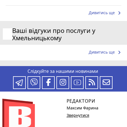
keyboard_arrow_right
Дивитись ще
Ваші відгуки про послуги у
Хмельницькому
keyboard_arrow_right
Дивитись ще
Слідкуйте за нашими новинами
РЕДАКТОРИ
Максим Фарина
Звернутися