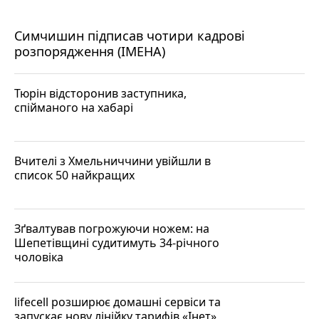
Симчишин підписав чотири кадрові
розпорядження (ІМЕНА)
Тюрін відсторонив заступника,
спійманого на хабарі
Вчителі з Хмельниччини увійшли в
список 50 найкращих
Зґвалтував погрожуючи ножем: на
Шепетівщині судитимуть 34-річного
чоловіка
lifecell розширює домашні сервіси та
запускає нову лінійку тарифів «Інет»