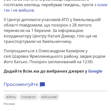
госпіталю хлопець перебував тиждень, проте
з коми
так і не вийшов
.
У Центрі допомоги учасників АТО у Хмельницькій
області повідомили, що похорон з 28 лютого
перенесли на 1 березня. За інформацією
координатору Центру Наталі Дзекар, тіло ще не
транспортували на Хмельниччину.
Попрощаються з Олександром Казміром у
селі Шарівка Ярмолинецького району, звідки родом
його батько. Похорон запланований на 12:00.
Додайте Всім.юа до вибраних джерел у
Google
Прокоментуйте
chat_bubble
війна
похорон
військові