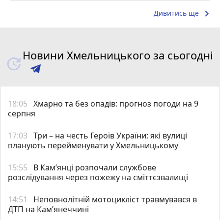
keyboard_arrow_right
Дивитись ще
Новини Хмельницького за сьогодні
18:05
Хмарно та без опадів: прогноз погоди на 9
серпня
17:03
Три – на честь Героїв України: які вулиці
планують перейменувати у Хмельницькому
15:55
В Кам’янці розпочали службове
розслідування через пожежу на сміттєзвалищі
14:51
Неповнолітній мотоцикліст травмувався в
ДТП на Кам’янеччині