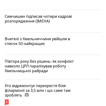
Симчишин підписав чотири кадрові
розпорядження (ІМЕНА)
Вчителі з Хмельниччини увійшли в
список 50 найкращих
Півтора року без рішень: як конфлікт
навколо ЦРЛ паралізував роботу
Хмельницької райради
Хто відремонтує перехрестя біля
філармонії за 3,5 млн і що саме там
зроблять
photo_camera
6