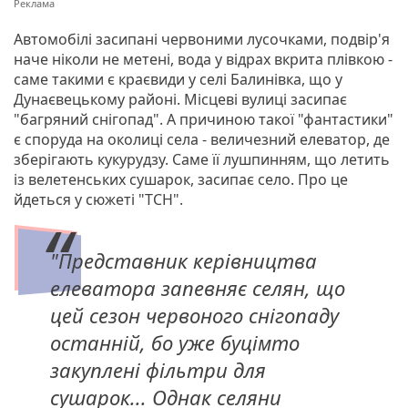
Автомобілі засипані червоними лусочками, подвір'я
наче ніколи не метені, вода у відрах вкрита плівкою -
саме такими є краєвиди у селі Балинівка, що у
Дунаєвецькому районі. Місцеві вулиці засипає
"багряний снігопад". А причиною такої "фантастики"
є споруда на околиці села - величезний елеватор, де
зберігають кукурудзу. Саме її лушпинням, що летить
із велетенських сушарок, засипає село. Про це
йдеться у сюжеті "ТСН".
"Представник керівництва
елеватора запевняє селян, що
цей сезон червоного снігопаду
останній, бо уже буцімто
закуплені фільтри для
сушарок... Однак селяни