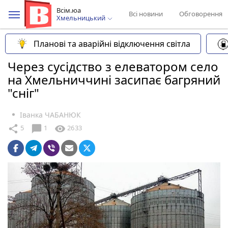
Всім.юа
Всі новини
Обговорення
Хмельницький
Планові та аварійні відключення світла
Через сусідство з елеватором село
на Хмельниччині засипає багряний
"сніг"
Іванка ЧАБАНЮК
chat_bubble
share
visibility
5
1
2633