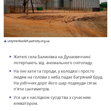
ustymenkooleh.patrioty.org.ua
Жителі села Балинівка на Дунаєвеччині
потерпають від аномального снігопаду.
На їхні хати та городи, у колодязі і просто
людям на голови з неба падає багряний бруд.
На узбіччях доріг його шар подекуди сягає
п'яти сантиметрів.
Усе це є наслідком сусідства з сучасним
елеватором.