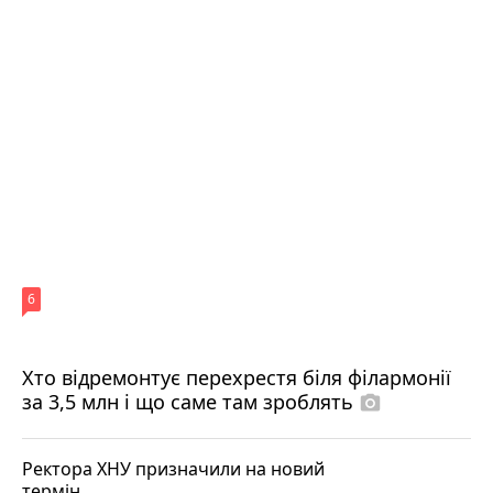
6
Хто відремонтує перехрестя біля філармонії
за 3,5 млн і що саме там зроблять
photo_camera
Ректора ХНУ призначили на новий
термін