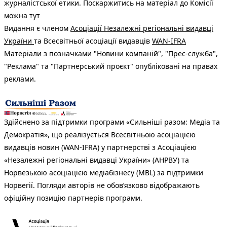
журналістської етики. Поскаржитись на матеріал до Комісії
можна
тут
Видання є членом
Асоціації Незалежні регіональні видавці
України
та Всесвітньої асоціації видавців
WAN-IFRA
Матеріали з позначками "Новини компаній", "Прес-служба",
"Реклама" та "Партнерський проєкт" опубліковані на правах
реклами.
Здійснено за підтримки програми «Сильніші разом: Медіа та
Демократія», що реалізується Всесвітньою асоціацією
видавців новин (WAN-IFRA) у партнерстві з Асоціацією
«Незалежні регіональні видавці України» (АНРВУ) та
Норвезькою асоціацією медіабізнесу (MBL) за підтримки
Норвегії. Погляди авторів не обов’язково відображають
офіційну позицію партнерів програми.