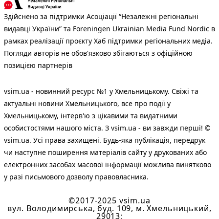
Здійснено за підтримки Асоціації “Незалежні регіональні
видавці України” та Foreningen Ukrainian Media Fund Nordic в
рамках реалізації проєкту Хаб підтримки регіональних медіа.
Погляди авторів не обов'язково збігаються з офіційною
позицією партнерів
vsim.ua - новинний ресурс №1 у Хмельницькому. Свіжі та
актуальні новини Хмельницького, все про події у
Хмельницькому, інтерв'ю з цікавими та видатними
особистостями нашого міста. З vsim.ua - ви завжди перші! ©
vsim.ua. Усі права захищені. Будь-яка публiкацiя, передрук
чи наступне поширення матеріалів сайту у друкованих або
електронних засобах масової інформації можлива винятково
у разі письмового дозволу правовласника.
©2017-2025 vsim.ua
вул. Володимирська, буд. 109, м. Хмельницький,
29013;