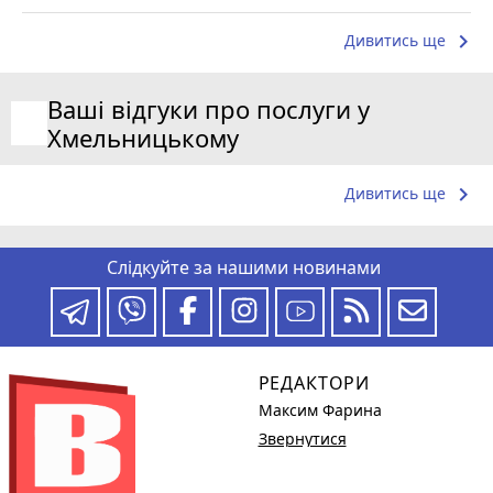
keyboard_arrow_right
Дивитись ще
Ваші відгуки про послуги у
Хмельницькому
keyboard_arrow_right
Дивитись ще
Слідкуйте за нашими новинами
РЕДАКТОРИ
Максим Фарина
Звернутися