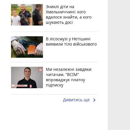
Зниклі діти на
Хмельниччині: кого
вдалося знайти, а кого
шукають досі
В лісосмузі у Нетішині
виявили тіло військового
Ми незалежні завдяки
читачам. “ВСІМ”
впроваджує платну
підписку
keyboard_arrow_right
Дивитись ще