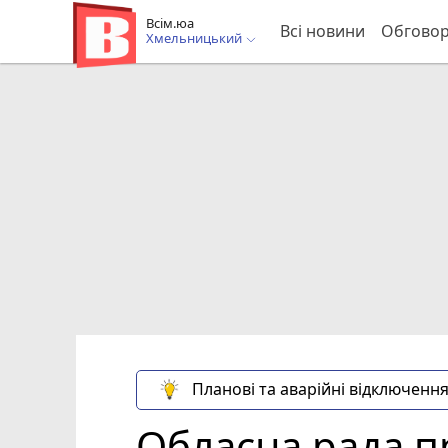
Всім.юа
Всі новини
Обгово
Хмельницький
Планові та аварійні відключення
Обласна рада пр