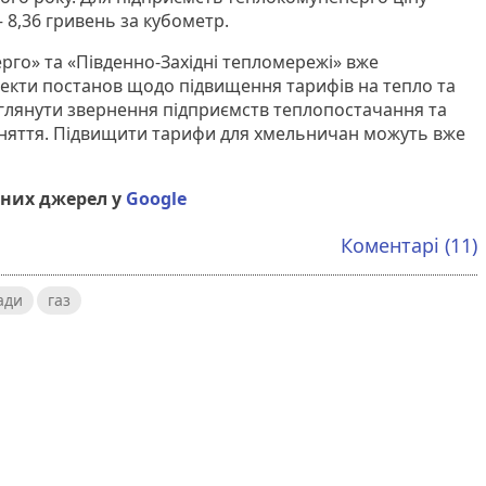
8,36 гривень за кубометр.
го» та «Південно-Західні тепломережі» вже
кти постанов щодо підвищення тарифів на тепло та
озглянути звернення підприємств теплопостачання та
няття. Підвищити тарифи для хмельничан можуть вже
них джерел у
Google
Коментарі (11)
ади
газ