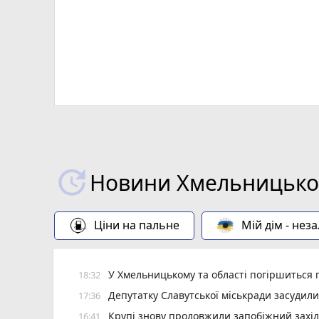
Новини Хмельницьког
Ціни на пальне
Мій дім - нез
У Хмельницькому та області погіршиться п
18:32
Депутатку Славутської міськради засудил
17:36
Крупі знову продовжили запобіжний захід
16:41