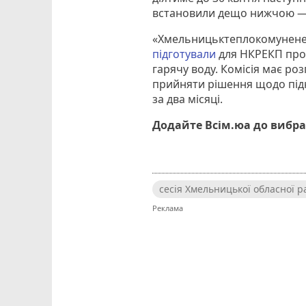
встановили дещо нижчою — 
«Хмельницьктеплокомуненер
підготували
для НКРЕКП прое
гарячу воду. Комісія має р
прийняти рішення щодо під
за два місяці.
Додайте Всім.юа до вибра
сесія Хмельницької обласної р