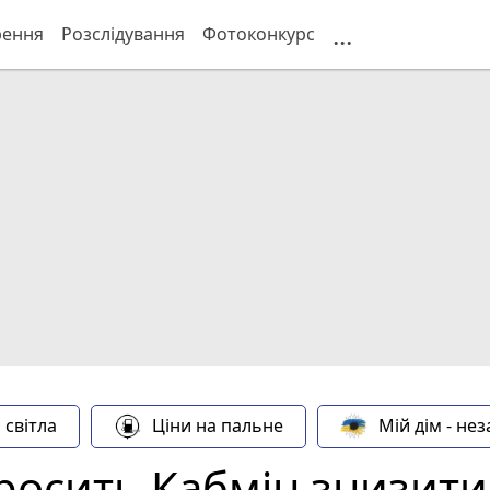
...
рення
Розслідування
Фотоконкурс
 світла
Ціни на пальне
Мій дім - не
осить Кабмін знизити 