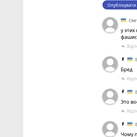
Опублікувати
Све
у этих
фашис
Відп
reply
Бред
Відп
reply
Это во
Відп
reply
Чому п