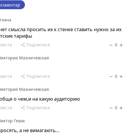
 коментар
тлана
 нет смысла просить их к стенке ставить нужно за их
тские тарифы
овісти
Поділитися
0
share
remove
add
Виктория Мазничевская
овісти
Поділитися
0
share
remove
add
Виктория Мазничевская
обще о чем,и на какую аудиторию
овісти
Поділитися
0
share
remove
add
Виктор Гевак
росять, а не вимагають...