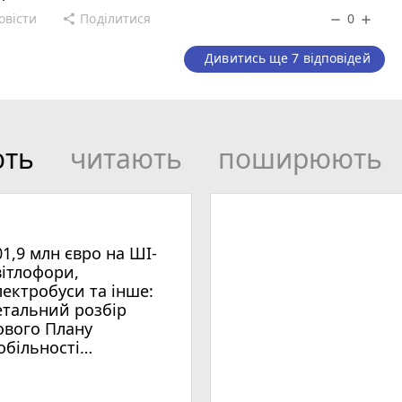
овісти
Поділитися
0
share
remove
add
Дивитись ще 7 відповідей
ють
читають
поширюють
01,9 млн євро на ШІ-
вітлофори,
лектробуси та інше:
етальний розбір
ового Плану
обільності
мельницького