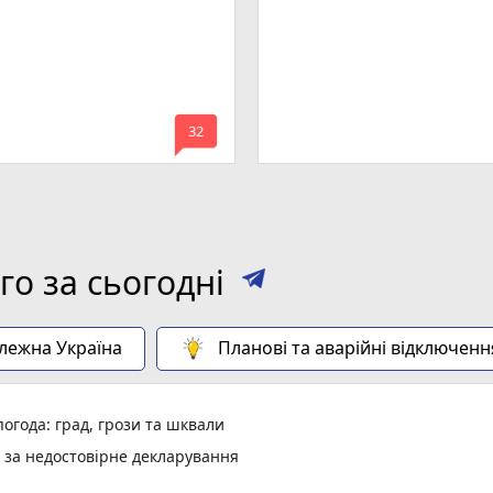
mode_comment
32
о за сьогодні
алежна Україна
Планові та аварійні відключенн
огода: град, грози та шквали
и за недостовірне декларування