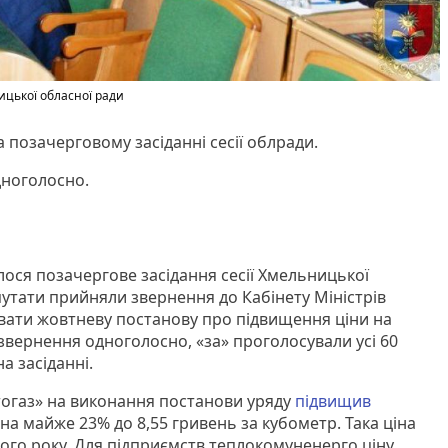
ицької обласної ради
позачерговому засіданні сесії облради.
дноголосно.
улося позачергове засідання сесії Хмельницької
путати прийняли звернення до Кабінету Міністрів
увати жовтневу постанову про підвищення ціни на
звернення одноголосно, «за» проголосували усі 60
на засіданні.
тогаз» на виконання постанови уряду
підвищив
а майже 23% до 8,55 гривень за кубометр. Така ціна
ного року. Для підприємств теплокомуненерго ціну