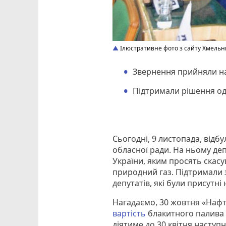
Ілюстративне фото з сайту Хмельн
Звернення прийняли на 
Підтримали рішення о
Сьогодні, 9 листопада, відб
обласної ради. На ньому де
України, яким просять скас
природний газ. Підтримали 
депутатів, які були присутні 
Нагадаємо, 30 жовтня «Наф
вартість
блакитного палива н
діятиме до 30 квітня наступ