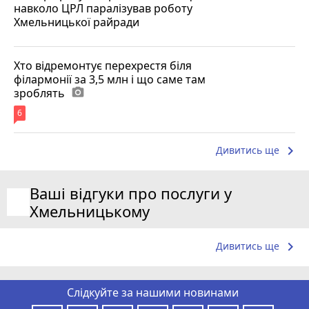
навколо ЦРЛ паралізував роботу
Хмельницької райради
Хто відремонтує перехрестя біля
філармонії за 3,5 млн і що саме там
зроблять
photo_camera
6
keyboard_arrow_right
Дивитись ще
Ваші відгуки про послуги у
Хмельницькому
keyboard_arrow_right
Дивитись ще
Слідкуйте за нашими новинами