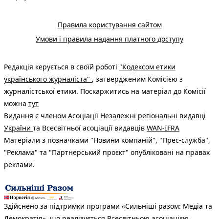
Правила користування сайтом
Умови і правила надання платного доступу
Редакція керується в своїй роботі
"Кодексом етики
українського журналіста"
, затвердженим Комісією з
журналістської етики. Поскаржитись на матеріал до Комісії
можна
тут
Видання є членом
Асоціації Незалежні регіональні видавці
України
та Всесвітньої асоціації видавців
WAN-IFRA
Матеріали з позначками "Новини компаній", "Прес-служба",
"Реклама" та "Партнерський проєкт" опубліковані на правах
реклами.
Здійснено за підтримки програми «Сильніші разом: Медіа та
Демократія», що реалізується Всесвітньою асоціацією