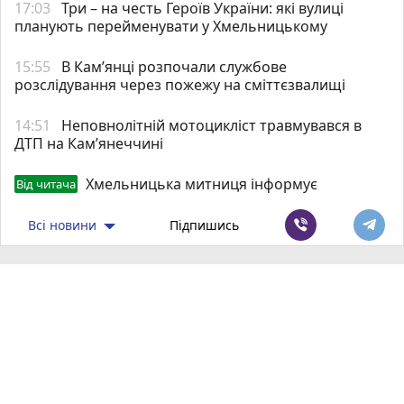
17:03
Три – на честь Героїв України: які вулиці
планують перейменувати у Хмельницькому
15:55
В Кам’янці розпочали службове
розслідування через пожежу на сміттєзвалищі
14:51
Неповнолітній мотоцикліст травмувався в
ДТП на Кам’янеччині
Хмельницька митниця інформує
Від читача
Всі новини
Підпишись