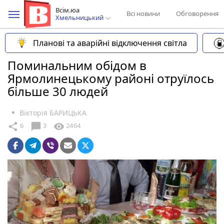
Всім.юа
Всі новини
Обговорення
Хмельницький
Планові та аварійні відключення світла
Поминальним обідом в
Ярмолинецькому районі отруїлось
більше 30 людей
Вікторія БАРИЦЬКА
chat_bubble
share
visibility
6
3
2464