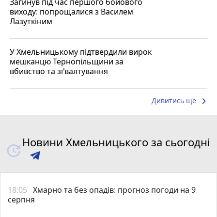
Загинув під час першого бойового
виходу: попрощалися з Василем
Лазуткіним
У Хмельницькому підтвердили вирок
мешканцю Тернопільщини за
вбивство та зґвалтування
keyboard_arrow_right
Дивитись ще
Новини Хмельницького за сьогодні
18:05
Хмарно та без опадів: прогноз погоди на 9
серпня