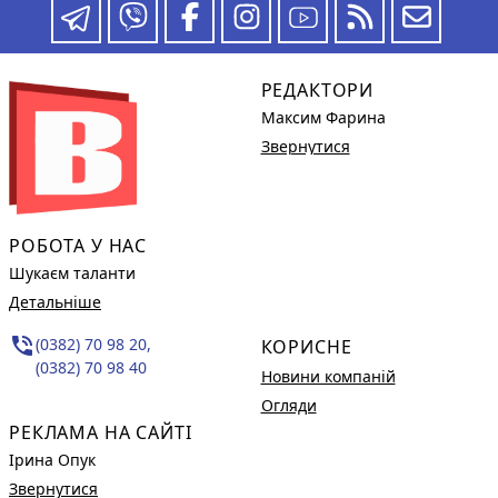
РЕДАКТОРИ
Максим Фарина
Звернутися
РОБОТА У НАС
Шукаєм таланти
Детальніше
phone_in_talk
(0382) 70 98 20,
КОРИСНЕ
(0382) 70 98 40
Новини компаній
Огляди
РЕКЛАМА НА САЙТІ
Ірина Опук
Звернутися