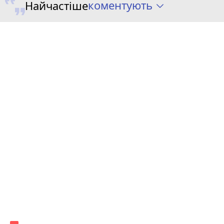
коментують
Найчастіше