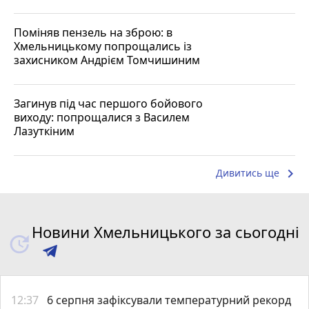
Поміняв пензель на зброю: в
Хмельницькому попрощались із
захисником Андрієм Томчишиним
Загинув під час першого бойового
виходу: попрощалися з Василем
Лазуткіним
keyboard_arrow_right
Дивитись ще
Новини Хмельницького за сьогодні
12:37
6 серпня зафіксували температурний рекорд