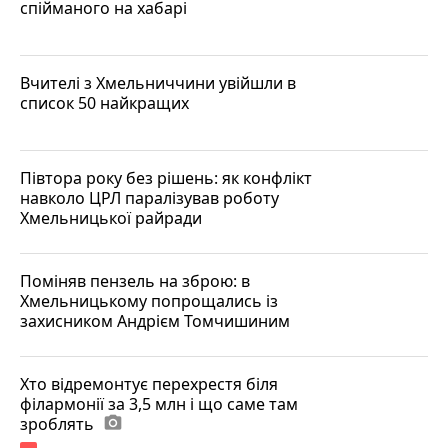
спійманого на хабарі
Вчителі з Хмельниччини увійшли в
список 50 найкращих
Півтора року без рішень: як конфлікт
навколо ЦРЛ паралізував роботу
Хмельницької райради
Поміняв пензель на зброю: в
Хмельницькому попрощались із
захисником Андрієм Томчишиним
Хто відремонтує перехрестя біля
філармонії за 3,5 млн і що саме там
зроблять
photo_camera