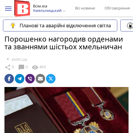
Всім.юа
Всі новини
Обговорення
Хмельницький
Планові та аварійні відключення світла
Порошенко нагородив орденами
та званнями шістьох хмельничан
vsim.ua
chat_bubble
share
visibility
0
0
469