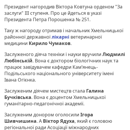
Президент нагородив Віктора Ковтуна орденом "За
заслуги" III ступеня. Про це йдеться в указі
Президента Петра Порошенка № 251.
Таку ж нагороду отримав і начальник Хмельницької
районної державної
лікарні
ветеринарної
медицини
Кирило Чумаков
.
Заслуженого діяча техніки і науки вручили
Людмилі
Любінській
. Вона є доктором біологічних наук та
працює завідувачем кафедри Кам’янець-
Подільського національного університету імені
Івана Огієнка.
Заслуженим діячем мистецтв стала
Галина
Бучківська
. Вона є доцентом Хмельницької
гуманітарно-педагонічної академії.
Заслуженим донором оголосили
Ігора
Шивчишина
. А
Віктор Ядуха
, який є головою
регіональної ради Асоціації міжнародних