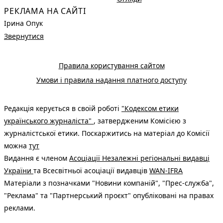
РЕКЛАМА НА САЙТІ
Ірина Опук
Звернутися
Правила користування сайтом
Умови і правила надання платного доступу
Редакція керується в своїй роботі
"Кодексом етики
українського журналіста"
, затвердженим Комісією з
журналістської етики. Поскаржитись на матеріал до Комісії
можна
тут
Видання є членом
Асоціації Незалежні регіональні видавці
України
та Всесвітньої асоціації видавців
WAN-IFRA
Матеріали з позначками "Новини компаній", "Прес-служба",
"Реклама" та "Партнерський проєкт" опубліковані на правах
реклами.