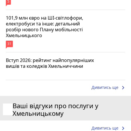
5
101,9 млн євро на ШІ-світлофори,
електробуси та інше: детальний
розбір нового Плану мобільності
Хмельницького
31
Вступ 2026: рейтинг найпопулярніших
вишів та коледжів Хмельниччини
keyboard_arrow_right
Дивитись ще
Ваші відгуки про послуги у
Хмельницькому
keyboard_arrow_right
Дивитись ще