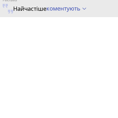
коментують
Найчастіше