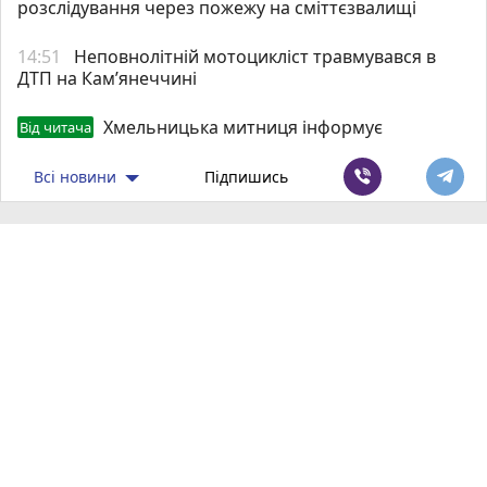
розслідування через пожежу на сміттєзвалищі
14:51
Неповнолітній мотоцикліст травмувався в
ДТП на Кам’янеччині
Хмельницька митниця інформує
Від читача
Всі новини
Підпишись