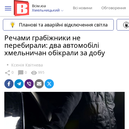
Всім.юа
Всі новини
Обговорення
Хмельницький
Планові та аварійні відключення світла
Речами грабіжники не
перебирали: два автомобілі
хмельничан обікрали за добу
Ксенія Квітнева
chat_bubble
share
visibility
0
0
995