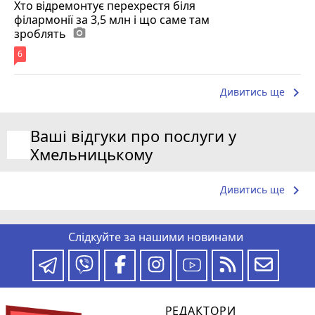
Хто відремонтує перехрестя біля
філармонії за 3,5 млн і що саме там
зроблять
photo_camera
6
keyboard_arrow_right
Дивитись ще
Ваші відгуки про послуги у
Хмельницькому
keyboard_arrow_right
Дивитись ще
Слідкуйте за нашими новинами
РЕДАКТОРИ