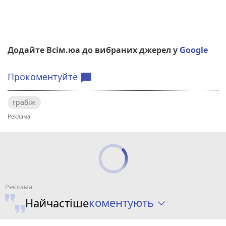
Додайте Всім.юа до вибраних джерел у
Google
Прокоментуйте
chat_bubble
грабіж
коментують
Найчастіше