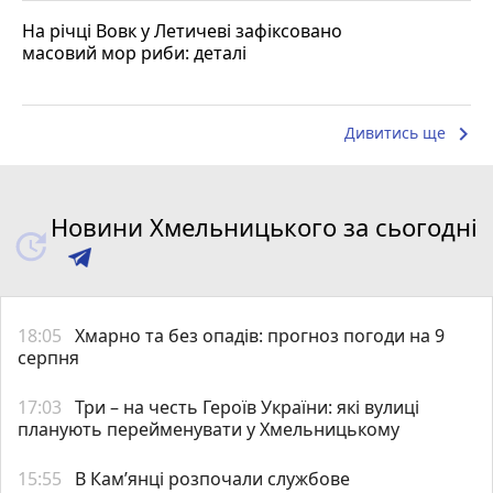
На річці Вовк у Летичеві зафіксовано
масовий мор риби: деталі
keyboard_arrow_right
Дивитись ще
Новини Хмельницького за сьогодні
18:05
Хмарно та без опадів: прогноз погоди на 9
серпня
17:03
Три – на честь Героїв України: які вулиці
планують перейменувати у Хмельницькому
15:55
В Кам’янці розпочали службове