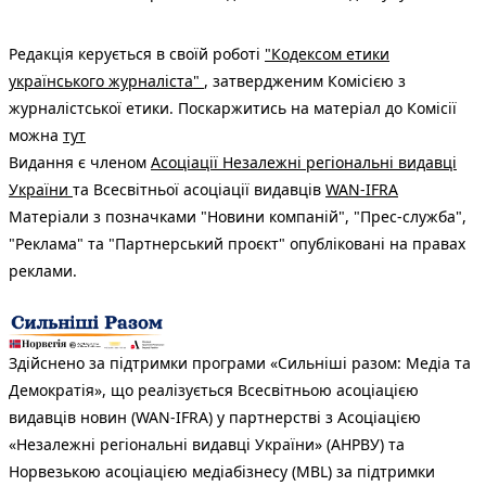
Редакція керується в своїй роботі
"Кодексом етики
українського журналіста"
, затвердженим Комісією з
журналістської етики. Поскаржитись на матеріал до Комісії
можна
тут
Видання є членом
Асоціації Незалежні регіональні видавці
України
та Всесвітньої асоціації видавців
WAN-IFRA
Матеріали з позначками "Новини компаній", "Прес-служба",
"Реклама" та "Партнерський проєкт" опубліковані на правах
реклами.
Здійснено за підтримки програми «Сильніші разом: Медіа та
Демократія», що реалізується Всесвітньою асоціацією
видавців новин (WAN-IFRA) у партнерстві з Асоціацією
«Незалежні регіональні видавці України» (АНРВУ) та
Норвезькою асоціацією медіабізнесу (MBL) за підтримки