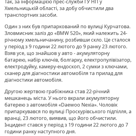
Так, за інформацією прес-служби ГУ НП у
Хмельницькій області, за добу обчистили два
транспортних засоби.
Один з них був припаркований по вулиці Курчатова.
Зловмисник заліз до «BMW 520», який належить 24-
річному хмельничанину, розбивши скло. Це сталося
у період з 9 години 22 лютого до 9 ранку 23 лютого.
Взяв усе, що знайшов у авто - акумуляторну
батарею, набір ключів, болгарку, електропулівізатор,
електродуйку, камеру-ендоскоп, 2 сумки з ключами,
сканер для діагностики автомобіля та прилад для
діагностики автомобіля.
Другою жертвою грабіжника став 22-річний
мешканець міста. У нього вкрали акумуляторну
батерею з автомобіля «Daewoo Nexia». Чоловік
припаркувався по вулиці Проскурівського підпілля, а
вранці, 23 лютого, виявив, що його обчистили.
Інцидент стався у період з 19 години 22 лютого до 7
години ранку наступного дня.