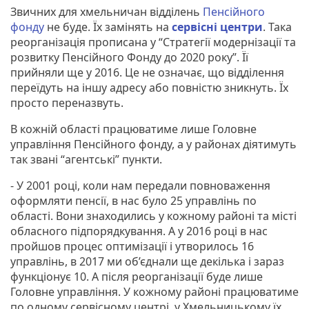
Звичних для хмельничан відділень
Пенсійного
фонду
не буде. Їх замінять на
сервісні центри
. Така
реорганізація прописана у “Стратегії модернізації та
розвитку Пенсійного Фонду до 2020 року”. Її
прийняли ще у 2016. Це не означає, що відділення
переїдуть на іншу адресу або повністю зникнуть. Їх
просто переназвуть.
В кожній області працюватиме лише Головне
управління Пенсійного фонду, а у районах діятимуть
так звані “агентські” пункти.
- У 2001 році, коли нам передали повноваження
оформляти пенсії, в нас було 25 управлінь по
області. Вони знаходились у кожному районі та місті
обласного підпорядкування. А у 2016 році в нас
пройшов процес оптимізації і утворилось 16
управлінь, в 2017 ми об’єднали ще декілька і зараз
функціонує 10. А після реорганізації буде лише
Головне управління. У кожному районі працюватиме
по одному сервісному центрі, у Хмельницькому їх