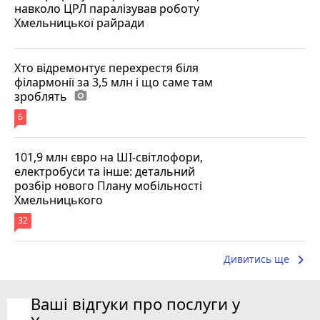
навколо ЦРЛ паралізував роботу
Хмельницької райради
Хто відремонтує перехрестя біля
філармонії за 3,5 млн і що саме там
зроблять
photo_camera
6
101,9 млн євро на ШІ-світлофори,
електробуси та інше: детальний
розбір нового Плану мобільності
Хмельницького
32
keyboard_arrow_right
Дивитись ще
Ваші відгуки про послуги у