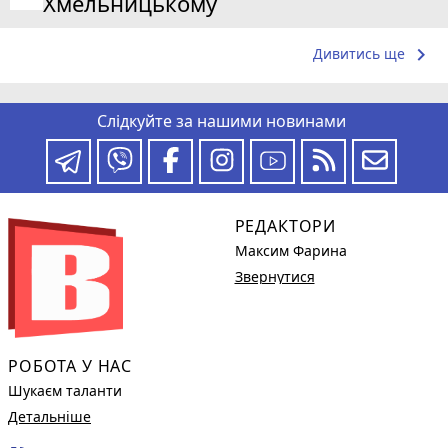
Хмельницькому
keyboard_arrow_right
Дивитись ще
Слідкуйте за нашими новинами
РЕДАКТОРИ
Максим Фарина
Звернутися
РОБОТА У НАС
Шукаєм таланти
Детальніше