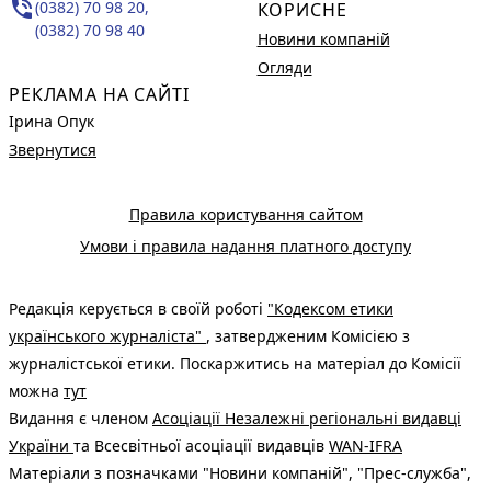
phone_in_talk
(0382) 70 98 20,
КОРИСНЕ
(0382) 70 98 40
Новини компаній
Огляди
РЕКЛАМА НА САЙТІ
Ірина Опук
Звернутися
Правила користування сайтом
Умови і правила надання платного доступу
Редакція керується в своїй роботі
"Кодексом етики
українського журналіста"
, затвердженим Комісією з
журналістської етики. Поскаржитись на матеріал до Комісії
можна
тут
Видання є членом
Асоціації Незалежні регіональні видавці
України
та Всесвітньої асоціації видавців
WAN-IFRA
Матеріали з позначками "Новини компаній", "Прес-служба",