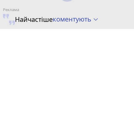
коментують
Найчастіше