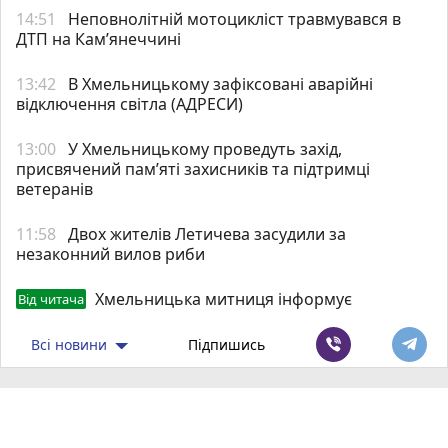
14:51
Неповнолітній мотоцикліст травмувався в
ДТП на Кам’янеччині
13:42
В Хмельницькому зафіксовані аварійні
відключення світла (АДРЕСИ)
13:00
У Хмельницькому проведуть захід,
присвячений пам’яті захисників та підтримці
ветеранів
11:58
Двох жителів Летичева засудили за
незаконний вилов риби
Хмельницька митниця інформує
Від читача
Всі новини
Підпишись