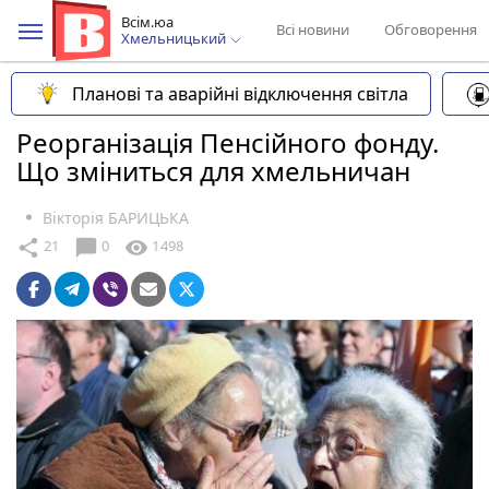
Всім.юа
Всі новини
Обговорення
Хмельницький
Планові та аварійні відключення світла
Реорганізація Пенсійного фонду.
Що зміниться для хмельничан
Вікторія БАРИЦЬКА
chat_bubble
share
visibility
21
0
1498