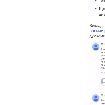
Тиж
Що
див
Виклада
восьми 
думкам