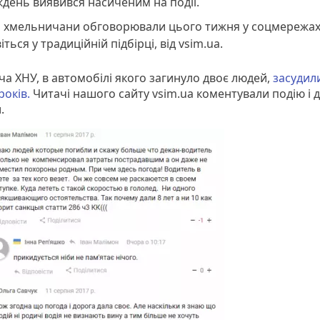
день виявився насиченим на події.
 хмельничани обговорювали цього тижня у соцмережах
іться у традиційній підбірці, від vsim.ua.
ча ХНУ, в автомобілі якого загинуло двоє людей,
засудил
років.
Читачі нашого сайту vsim.ua коментували подію і 
и.