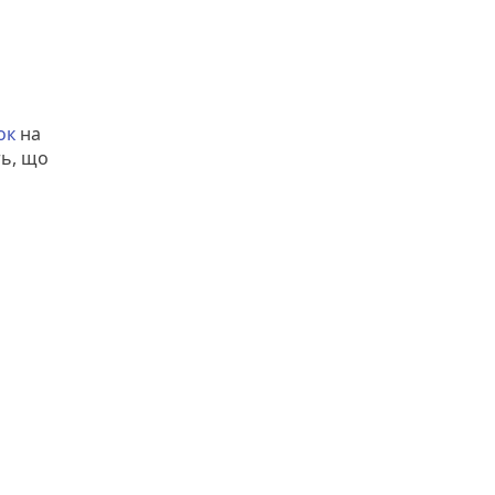
ок
на
ть, що