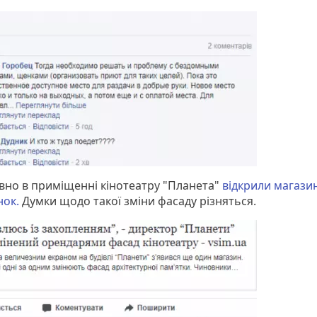
но в приміщенні кінотеатру "Планета"
відкрили магази
ок.
Думки щодо такої зміни фасаду різняться.