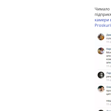
Чимало 
підприє
камери 
Proskuri