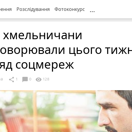
...
рення
Розслідування
Фотоконкурс
 хмельничани
говорювали цього тижн
ляд соцмереж
ua
chat_bubble
share
visibility
1
0
128