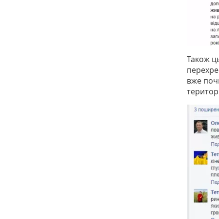
Також ц
перехрес
вже поч
територі