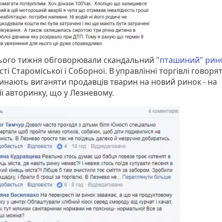
ього тижня обговорювали скандальний
"пташиний" рин
ті Староміської і Соборної. В управлінні торгівлі говоря
инають виганяти продавців тварин на новий ринок - на
ї авторинку, що у Лезневому.