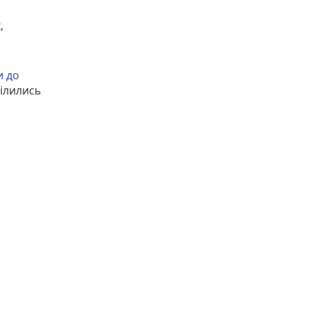
,
и до
ділились