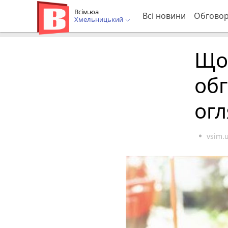
Всім.юа
Всі новини
Обгово
Хмельницький
Що
об
ог
vsim.