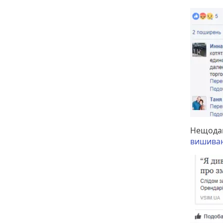
Нещодав
вишиван