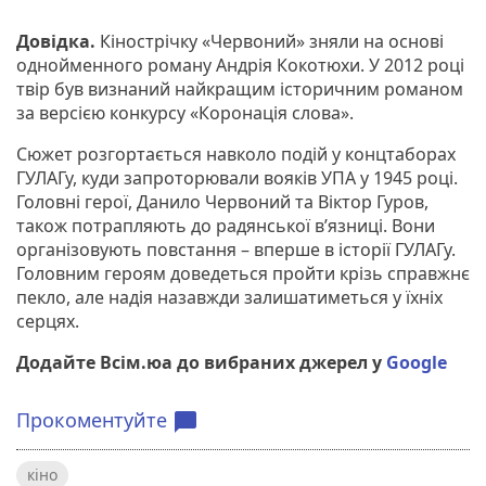
Довідка.
Кінострічку «Червоний» зняли на основі
однойменного роману Андрія Кокотюхи. У 2012 році
твір був визнаний найкращим історичним романом
за версією конкурсу «Коронація слова».
Сюжет розгортається навколо подій у концтаборах
ГУЛАГу, куди запроторювали вояків УПА у 1945 році.
Головні герої, Данило Червоний та Віктор Гуров,
також потрапляють до радянської в’язниці. Вони
організовують повстання – вперше в історії ГУЛАГу.
Головним героям доведеться пройти крізь справжнє
пекло, але надія назавжди залишатиметься у їхніх
серцях.
Додайте Всім.юа до вибраних джерел у
Google
Прокоментуйте
chat_bubble
кіно