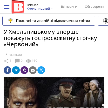
Всім.юа
Всі новини
Обговорення
Хмельницький
Планові та аварійні відключення світла
У Хмельницькому вперше
покажуть гостросюжетну стрічку
«Червоний»
vsim.ua
chat_bubble
share
visibility
1
0
160