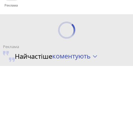
коментують
Найчастіше