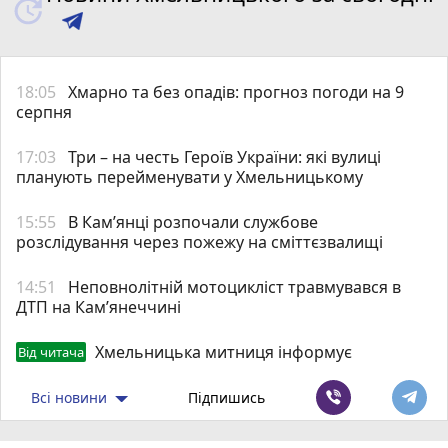
18:05
Хмарно та без опадів: прогноз погоди на 9
серпня
17:03
Три – на честь Героїв України: які вулиці
планують перейменувати у Хмельницькому
15:55
В Кам’янці розпочали службове
розслідування через пожежу на сміттєзвалищі
14:51
Неповнолітній мотоцикліст травмувався в
ДТП на Кам’янеччині
Хмельницька митниця інформує
Від читача
Всі новини
Підпишись