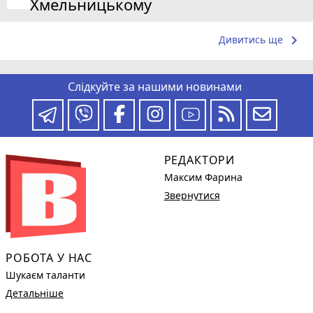
Хмельницькому
keyboard_arrow_right
Дивитись ще
Слідкуйте за нашими новинами
РЕДАКТОРИ
Максим Фарина
Звернутися
РОБОТА У НАС
Шукаєм таланти
Детальніше