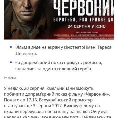
Фільм вийде на екран у кінотеатрі імені Тараса
Шевченка.
На допрем’єрний показ приїдуть режисер,
сценарист та один з головний героїв.
У неділю, 20 серпня, хмельничани зможуть
побачити допрем’єрний показ фільму «Червоний».
Початок о 17.15. Всеукраїнський промотур
стартував ще 3 серпня 2017. Виходу фільму на
екрани передувала поява кліпу на пісню «Ой у лузі
червона калина», яку виконали гурт «Гайдамаки» та