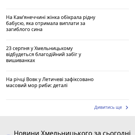
На Кам’янеччині жінка обікрала рідну
бабусю, яка отримала виплати за
загиблого сина
23 серпня у Хмельницькому
відбудеться благодійний забіг у
вишиванках
На річці Вовк у Летичеві зафіксовано
масовий мор риби: деталі
keyboard_arrow_right
Дивитись ще
Новини Хмельницького за сьогодні