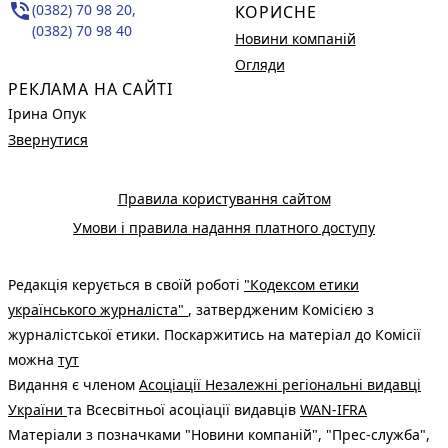
phone_in_talk
(0382) 70 98 20,
КОРИСНЕ
(0382) 70 98 40
Новини компаній
Огляди
РЕКЛАМА НА САЙТІ
Ірина Опук
Звернутися
Правила користування сайтом
Умови і правила надання платного доступу
Редакція керується в своїй роботі
"Кодексом етики
українського журналіста"
, затвердженим Комісією з
журналістської етики. Поскаржитись на матеріал до Комісії
можна
тут
Видання є членом
Асоціації Незалежні регіональні видавці
України
та Всесвітньої асоціації видавців
WAN-IFRA
Матеріали з позначками "Новини компаній", "Прес-служба",