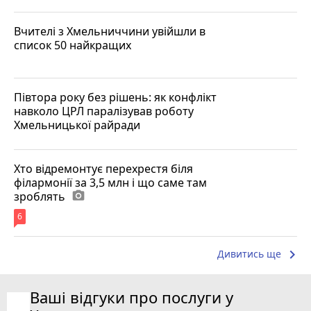
Вчителі з Хмельниччини увійшли в
список 50 найкращих
Півтора року без рішень: як конфлікт
навколо ЦРЛ паралізував роботу
Хмельницької райради
Хто відремонтує перехрестя біля
філармонії за 3,5 млн і що саме там
зроблять
photo_camera
6
keyboard_arrow_right
Дивитись ще
Ваші відгуки про послуги у