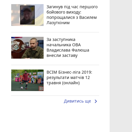
Загинув під час першого
бойового виходу:
попрощалися з Василем
Лазуткіним
За заступника
начальника ОВА
Владислава Фалюша
внесли заставу
ВСІМ Бізнес-ліга 2019:
результати матчів 12
травня (онлайн)
keyboard_arrow_right
Дивитись ще