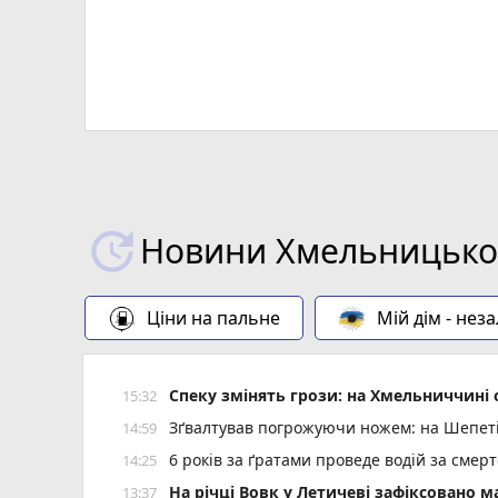
Новини Хмельницьког
Ціни на пальне
Мій дім - нез
Спеку змінять грози: на Хмельниччин
15:32
Зґвалтував погрожуючи ножем: на Шепеті
14:59
6 років за ґратами проведе водій за смер
14:25
На річці Вовк у Летичеві зафіксовано м
13:37