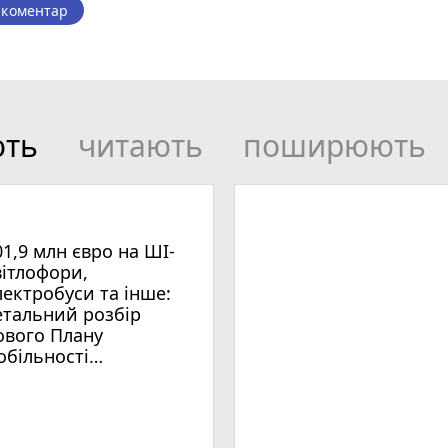
 коментар
ють
читають
поширюють
01,9 млн євро на ШІ-
вітлофори,
лектробуси та інше:
етальний розбір
ового Плану
обільності
мельницького