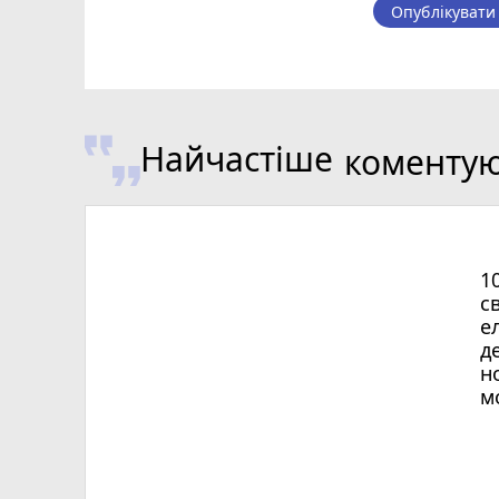
Опублікувати
Найчастіше
коменту
1
с
е
д
н
м
Х