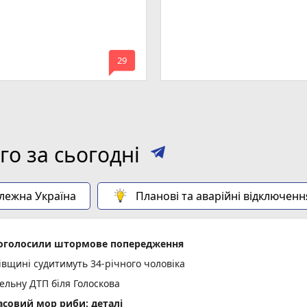
mode_comment
29
о за сьогодні
алежна Україна
Планові та аварійні відключенн
і оголосили штормове попередження
вщині судитимуть 34-річного чоловіка
тельну ДТП біля Голоскова
асовий мор риби: деталі