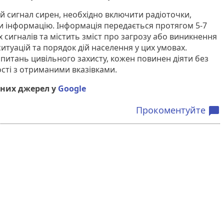
й сигнал сирен, необхідно включити радіоточки,
и інформацію. Інформація передається протягом 5-7
х сигналів та містить зміст про загрозу або виникнення
итуацій та порядок дій населення у цих умовах.
питань цивільного захисту, кожен повинен діяти без
ності з отриманими вказівками.
них джерел у
Google
Прокоментуйте
chat_bubble