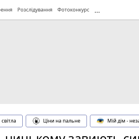
...
рення
Розслідування
Фотоконкурс
 світла
Ціни на пальне
Мій дім - не
льницькому завиють сир