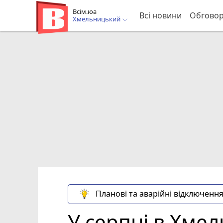
Всім.юа
Всі новини
Обгово
Хмельницький
Планові та аварійні відключення
У серпні в Хме