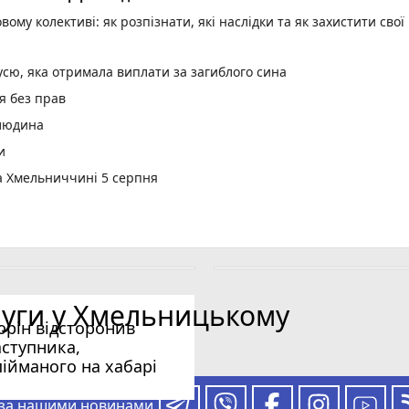
вому колективі: як розпізнати, які наслідки та як захистити свої
усю, яка отримала виплати за загиблого сина
я без прав
 людина
и
а Хмельниччині 5 серпня
ЛЮЄТЬСЯ)
к 50 найкращих
 6 серпня (ІНФОГРАФІКА)
день
луги у Хмельницькому
 на хабарі
юрін відсторонив
анцю Тернопільщини за вбивство та зґвалтування
аступника,
я неповнолітні мотоциклісти
пійманого на хабарі
а пернату дичину: наказ ОВА
 за нашими новинами