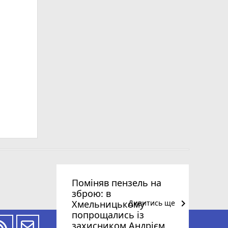
Поміняв пензель на
зброю: в
keyboard_arrow_right
Хмельницькому
Дивитись ще
попрощались із
захисником Андрієм