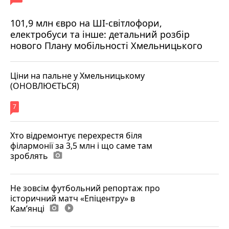
101,9 млн євро на ШІ-світлофори,
електробуси та інше: детальний розбір
нового Плану мобільності Хмельницького
Ціни на пальне у Хмельницькому
(ОНОВЛЮЄТЬСЯ)
7
Хто відремонтує перехрестя біля
філармонії за 3,5 млн і що саме там
зроблять
photo_camera
Не зовсім футбольний репортаж про
історичний матч «Епіцентру» в
Камʼянці
photo_camera
play_circle_filled