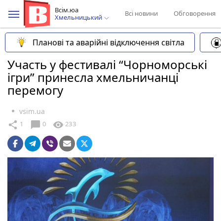
Всім.юа
Всі новини
Обговорення
Хмельницький
Планові та аварійні відключення світла
Участь у фестивалі “Чорноморські
ігри” принесла хмельничанці
перемогу
vsim.ua
chat_bubble
share
visibility
1
0
233