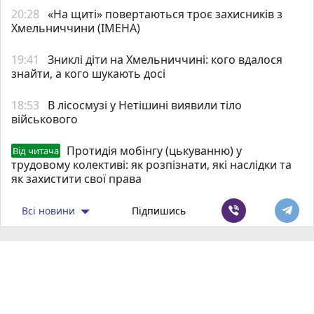
20:28
«На щиті» повертаються троє захисників з
Хмельниччини (ІМЕНА)
19:41
Зниклі діти на Хмельниччині: кого вдалося
знайти, а кого шукають досі
18:53
В лісосмузі у Нетішині виявили тіло
військового
Протидія мобінгу (цькуванню) у
Від читача
трудовому колективі: як розпізнати, які наслідки та
як захистити свої права
Всі новини
Підпишись