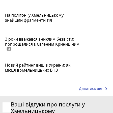
На полігоні у Хмельницькому
знайшли фрагменти тіл
3 роки вважався зниклим безвісти:
попрощалися з Євгенієм Криниціним
photo_camera
Новий рейтинг вишів України: які
місця в хмельницьких ВНЗ
keyboard_arrow_right
Дивитись ще
Ваші відгуки про послуги у
Хмельницькому