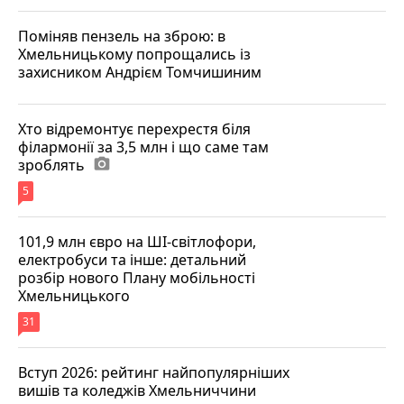
Поміняв пензель на зброю: в
Хмельницькому попрощались із
захисником Андрієм Томчишиним
Хто відремонтує перехрестя біля
філармонії за 3,5 млн і що саме там
зроблять
photo_camera
5
101,9 млн євро на ШІ-світлофори,
електробуси та інше: детальний
розбір нового Плану мобільності
Хмельницького
31
Вступ 2026: рейтинг найпопулярніших
вишів та коледжів Хмельниччини