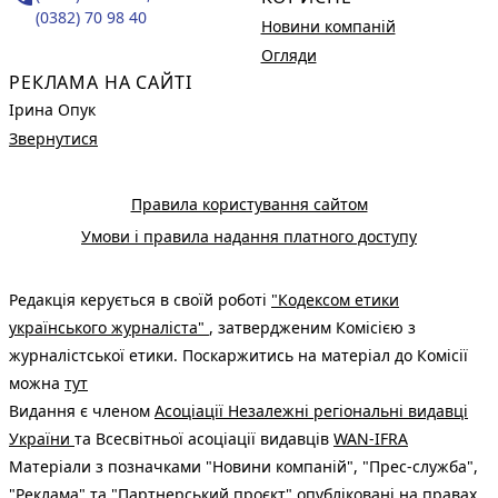
(0382) 70 98 40
Новини компаній
Огляди
РЕКЛАМА НА САЙТІ
Ірина Опук
Звернутися
Правила користування сайтом
Умови і правила надання платного доступу
Редакція керується в своїй роботі
"Кодексом етики
українського журналіста"
, затвердженим Комісією з
журналістської етики. Поскаржитись на матеріал до Комісії
можна
тут
Видання є членом
Асоціації Незалежні регіональні видавці
України
та Всесвітньої асоціації видавців
WAN-IFRA
Матеріали з позначками "Новини компаній", "Прес-служба",
"Реклама" та "Партнерський проєкт" опубліковані на правах