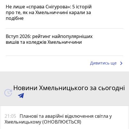
Не лише «справа Снігурова»: 5 історій
про те, як на Хмельниччині карали за
подібне
Вступ 2026: рейтинг найпопулярніших
вишів та коледжів Хмельниччини
keyboard_arrow_right
Дивитись ще
Новини Хмельницького за сьогодні
21:05
Планові та аварійні відключення світла у
Хмельницькому (ОНОВЛЮЄТЬСЯ)