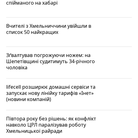
спійманого на хабарі
Вчителі з Хмельниччини увійшли в
список 50 найкращих
Зґвалтував погрожуючи ножем: на
Шепетівщині судитимуть 34-річного
чоловіка
lifecell розширює домашні сервіси та
запускає нову лінійку тарифів «Інет»
(новини компаній)
Півтора року без рішень: як конфлікт
навколо ЦРЛ паралізував роботу
Хмельницької райради