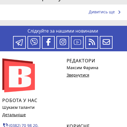
keyboard_arrow_right
Дивитись ще
Слідкуйте за нашими новинами
РЕДАКТОРИ
Максим Фарина
Звернутися
РОБОТА У НАС
Шукаєм таланти
Детальніше
phone_in_talk
(0382) 70 98 20,
КОРИСНЕ