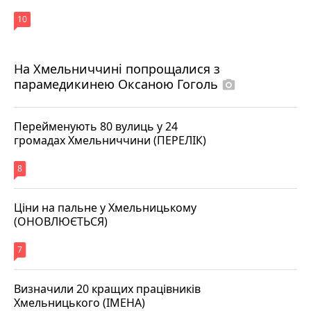
10
На Хмельниччині попрощалися з
парамедикинею Оксаною Гоголь
photo_camera
Перейменують 80 вулиць у 24
громадах Хмельниччини (ПЕРЕЛІК)
8
Ціни на пальне у Хмельницькому
(ОНОВЛЮЄТЬСЯ)
7
Визначили 20 кращих працівників
Хмельницького (ІМЕНА)