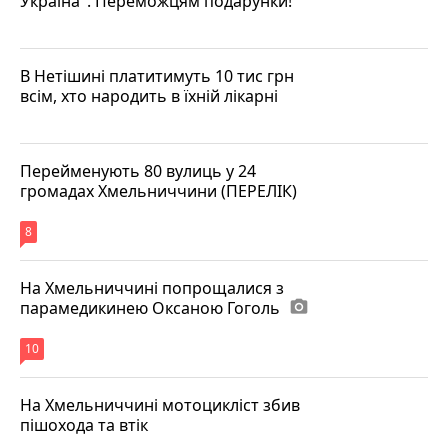
Україна". Переможцям подарунки!
В Нетішині платитимуть 10 тис грн
всім, хто народить в їхній лікарні
Перейменують 80 вулиць у 24
громадах Хмельниччини (ПЕРЕЛІК)
8
На Хмельниччині попрощалися з
парамедикинею Оксаною Гоголь
photo_camera
10
На Хмельниччині мотоцикліст збив
пішохода та втік