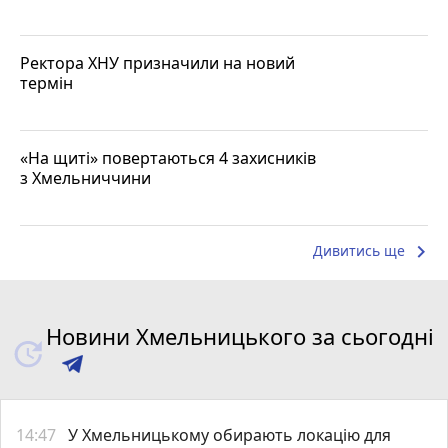
Ректора ХНУ призначили на новий
термін
«На щиті» повертаються 4 захисників
з Хмельниччини
keyboard_arrow_right
Дивитись ще
Новини Хмельницького за сьогодні
14:47
У Хмельницькому обирають локацію для