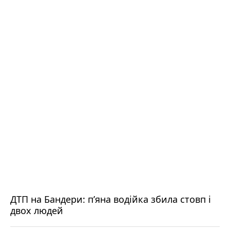
ДТП на Бандери: пʼяна водійка збила стовп і
двох людей