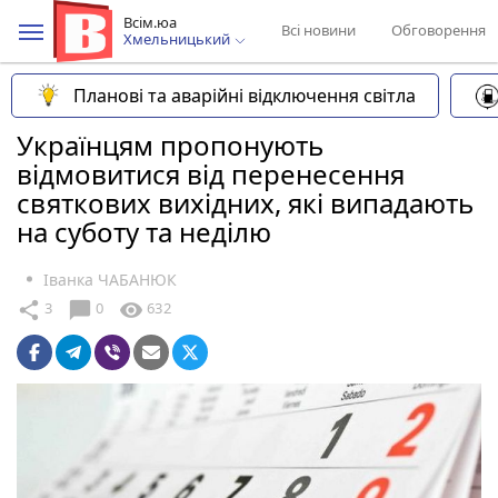
Всім.юа
Всі новини
Обговорення
Хмельницький
Планові та аварійні відключення світла
Українцям пропонують
відмовитися від перенесення
святкових вихідних, які випадають
на суботу та неділю
Іванка ЧАБАНЮК
chat_bubble
share
visibility
3
0
632