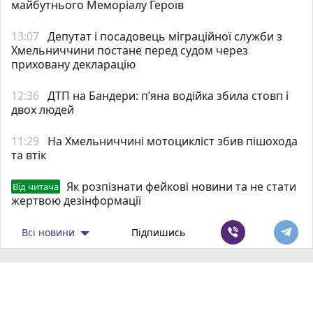
майбутнього Меморіалу Героїв
13:07
Депутат і посадовець міграційної служби з
Хмельниччини постане перед судом через
приховану декларацію
12:36
ДТП на Бандери: пʼяна водійка збила стовп і
двох людей
11:29
На Хмельниччині мотоцикліст збив пішохода
та втік
Як розпізнати фейкові новини та не стати
Від читача
жертвою дезінформації
Всі новини
Підпишись