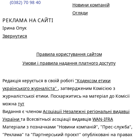
(0382) 70 98 40
Новини компаній
Огляди
РЕКЛАМА НА САЙТІ
Ірина Опук
Звернутися
Правила користування сайтом
Умови і правила надання платного доступу
Редакція керується в своїй роботі
"Кодексом етики
українського журналіста"
, затвердженим Комісією з
журналістської етики. Поскаржитись на матеріал до Комісії
можна
тут
Видання є членом
Асоціації Незалежні регіональні видавці
України
та Всесвітньої асоціації видавців
WAN-IFRA
Матеріали з позначками "Новини компаній", "Прес-служба",
"Реклама" та "Партнерський проєкт" опубліковані на правах