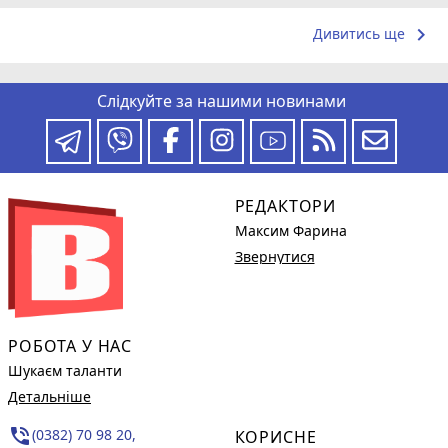
keyboard_arrow_right
Дивитись ще
Слідкуйте за нашими новинами
РЕДАКТОРИ
Максим Фарина
Звернутися
РОБОТА У НАС
Шукаєм таланти
Детальніше
phone_in_talk
(0382) 70 98 20,
КОРИСНЕ