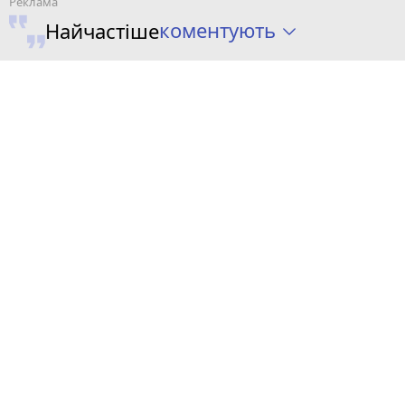
коментують
Найчастіше