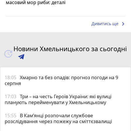
масовий мор риби: деталі
keyboard_arrow_right
Дивитись ще
Новини Хмельницького за сьогодні
18:05
Хмарно та без опадів: прогноз погоди на 9
серпня
17:03
Три – на честь Героїв України: які вулиці
планують перейменувати у Хмельницькому
15:55
В Кам’янці розпочали службове
розслідування через пожежу на сміттєзвалищі