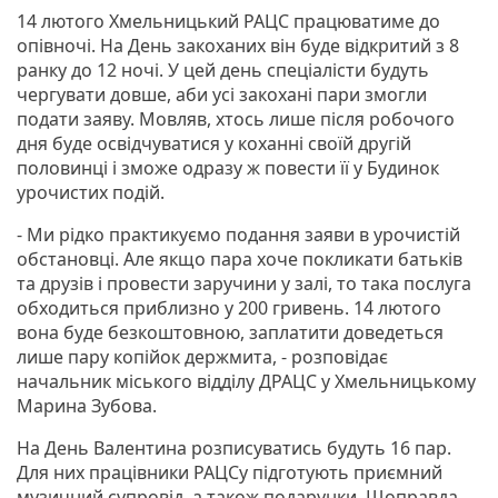
14 лютого Хмельницький РАЦС працюватиме до
опівночі. На День закоханих він буде відкритий з 8
ранку до 12 ночі. У цей день спеціалісти будуть
чергувати довше, аби усі закохані пари змогли
подати заяву. Мовляв, хтось лише після робочого
дня буде освідчуватися у коханні своїй другій
половинці і зможе одразу ж повести її у Будинок
урочистих подій.
- Ми рідко практикуємо подання заяви в урочистій
обстановці. Але якщо пара хоче покликати батьків
та друзів і провести заручини у залі, то така послуга
обходиться приблизно у 200 гривень. 14 лютого
вона буде безкоштовною, заплатити доведеться
лише пару копійок держмита, - розповідає
начальник міського відділу ДРАЦС у Хмельницькому
Марина Зубова.
На День Валентина розписуватись будуть 16 пар.
Для них працівники РАЦСу підготують приємний
музичний супровід, а також подарунки. Щоправда,