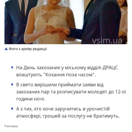
Фото з архіву редакції
На День закоханих у міському відділі ДРАЦС
влаштують "Кохання поза часом".
В свято вирішили приймати заяви від
закоханих пар та розписувати молодят до 12-ої
години ночі.
А з тих, хто хоче заручитись в урочистій
атмосфері, грошей за послугу не братимуть.