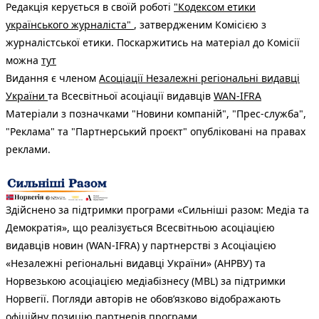
Редакція керується в своїй роботі
"Кодексом етики
українського журналіста"
, затвердженим Комісією з
журналістської етики. Поскаржитись на матеріал до Комісії
можна
тут
Видання є членом
Асоціації Незалежні регіональні видавці
України
та Всесвітньої асоціації видавців
WAN-IFRA
Матеріали з позначками "Новини компаній", "Прес-служба",
"Реклама" та "Партнерський проєкт" опубліковані на правах
реклами.
Здійснено за підтримки програми «Сильніші разом: Медіа та
Демократія», що реалізується Всесвітньою асоціацією
видавців новин (WAN-IFRA) у партнерстві з Асоціацією
«Незалежні регіональні видавці України» (АНРВУ) та
Норвезькою асоціацією медіабізнесу (MBL) за підтримки
Норвегії. Погляди авторів не обов’язково відображають
офіційну позицію партнерів програми.