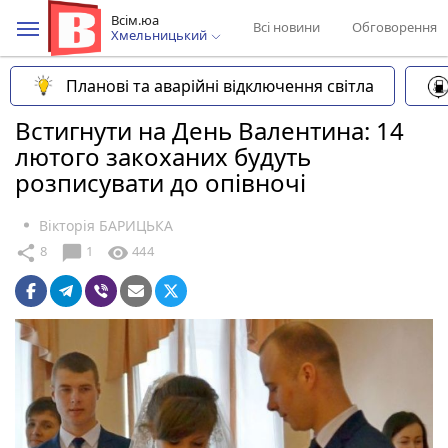
Всім.юа
Всі новини
Обговорення
Хмельницький
Планові та аварійні відключення світла
Встигнути на День Валентина: 14
лютого закоханих будуть
розписувати до опівночі
Вікторія БАРИЦЬКА
chat_bubble
share
visibility
8
1
444