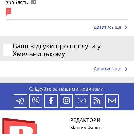
зроблять
photo_camera
6
keyboard_arrow_right
Дивитись ще
Ваші відгуки про послуги у
Хмельницькому
keyboard_arrow_right
Дивитись ще
Слідкуйте за нашими новинами
РЕДАКТОРИ
Максим Фарина