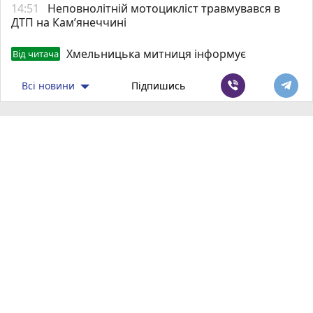
14:51
Неповнолітній мотоцикліст травмувався в
ДТП на Кам’янеччині
Хмельницька митниця інформує
Від читача
Всі новини
Підпишись