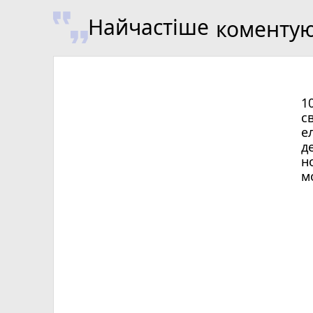
Найчастіше
коменту
1
с
е
д
н
м
Х