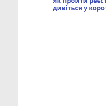
Як пройти реєс
дивіться у кор