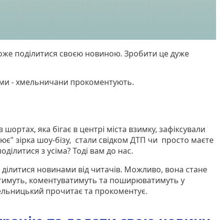
оже поділитися своєю новиною. Зробити це дуже
ами - хмельничани прокоментують.
шортах, яка бігає в центрі міста взимку, зафіксували
ює" зірка шоу-бізу, стали свідком ДТП чи просто маєте
оділитися з усіма? Тоді вам до нас.
 ділитися новинами від читачів. Можливо, вона стане
атимуть, коментуватимуть та поширюватимуть у
ельницький прочитає та прокоментує.