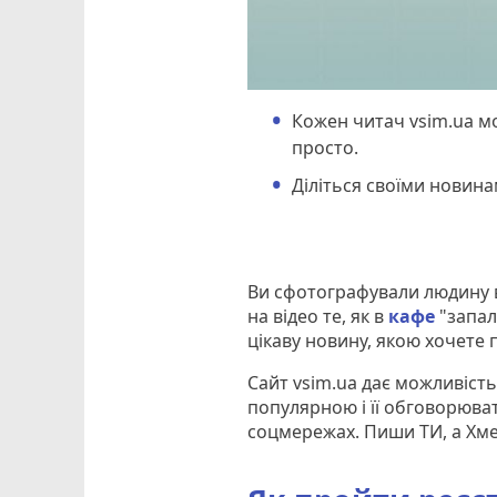
Кожен читач vsim.ua м
просто.
Діліться своїми новин
Ви сфотографували людину в 
на відео те, як в
кафе
"запал
цікаву новину, якою хочете п
Сайт vsim.ua дає можливість
популярною і її обговорюв
соцмережах. Пиши ТИ, а Хм