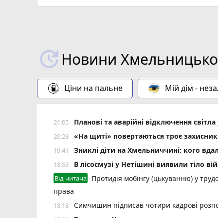
Новини Хмельницьког
Ціни на пальне
Мій дім - нез
Планові та аварійні відключення світ
21:05
«На щиті» повертаються троє захисник
20:28
Зниклі діти на Хмельниччині: кого вда
19:41
В лісосмузі у Нетішині виявили тіло ві
18:53
Від читача
Протидія мобінгу (цькуванню) у трудо
права
Симчишин підписав чотири кадрові розп
18:18