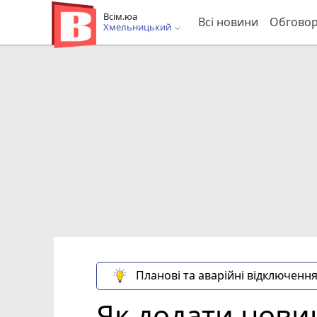
Всім.юа
Всі новини
Обгово
Хмельницький
Планові та аварійні відключення
Як додати новин