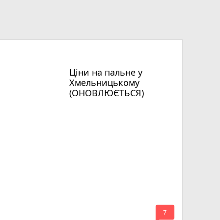
Ціни на пальне у
Хмельницькому
(ОНОВЛЮЄТЬСЯ)
mode_comment
7