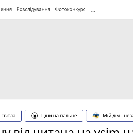
...
рення
Розслідування
Фотоконкурс
 світла
Ціни на пальне
Мій дім - не
у від читача на vsim.u