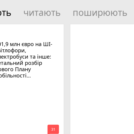
ють
читають
поширюють
01,9 млн євро на ШІ-
вітлофори,
лектробуси та інше:
етальний розбір
ового Плану
обільності
мельницького
mode_comment
31