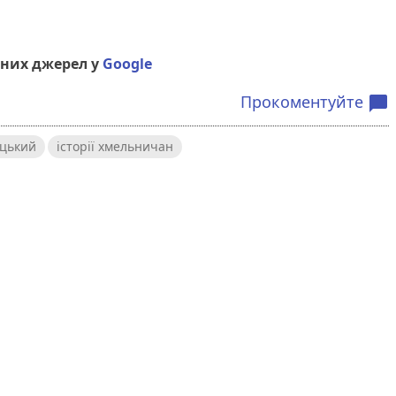
них джерел у
Google
Прокоментуйте
chat_bubble
цький
історії хмельничан