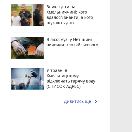
Зниклі діти на
Хмельниччині: кого
вдалося знайти, а кого
шукають досі
В лісосмузі у Нетішині
виявили тіло військового
У травні в
Хмельницькому
відключать гарячу воду
(СПИСОК АДРЕС)
keyboard_arrow_right
Дивитись ще