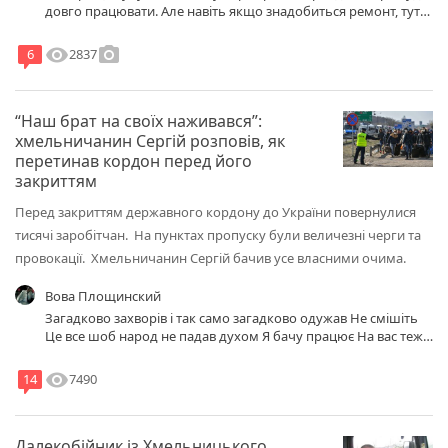
довго працювати. Але навіть якщо знадобиться ремонт, тут
https://master-plus.com.ua/ua/mikrovolnovka/ запчастини для
мікрохвильових печей завжди можна знайти, і це допоможе
visibility
photo_camera
2837
6
швидко відновити роботу вашого приладу без зайвих витрат
часу чи грошей.
“Наш брат на своїх наживався”:
хмельничанин Сергій розповів, як
перетинав кордон перед його
закриттям
Перед закриттям державного кордону до України повернулися
тисячі заробітчан. На пунктах пропуску були величезні черги та
провокації. Хмельничанин Сергій бачив усе власними очима.
Вова Площинский
Загадково захворів і так само загадково одужав Не смішіть
Це все шоб народ не падав духом Я бачу працює На вас теж
подіяло
visibility
7490
14
Далекобійник із Хмельницького