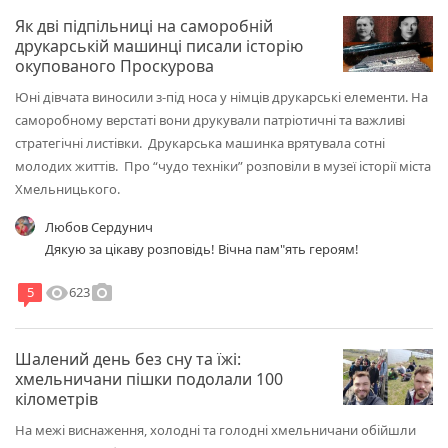
Як дві підпільниці на саморобній
друкарській машинці писали історію
окупованого Проскурова
Юні дівчата виносили з-під носа у німців друкарські елементи. На
саморобному верстаті вони друкували патріотичні та важливі
стратегічні листівки. Друкарська машинка врятувала сотні
молодих життів. Про “чудо техніки” розповіли в музеї історії міста
Хмельницького.
Любов Сердунич
Дякую за цікаву розповідь! Вічна пам"ять героям!
visibility
photo_camera
623
5
Шалений день без сну та їжі:
хмельничани пішки подолали 100
кілометрів
На межі виснаження, холодні та голодні хмельничани обійшли