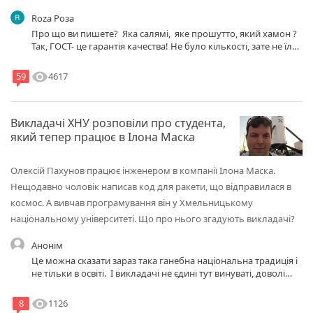
Roza Роза
Про що ви пишете? Яка салямі, яке прошутто, який хамон ?
Так, ГОСТ- це гарантія качества! Не було кількості, зате не їли
хімію ! Мені 83 роки, дуже добре пам`ятаю ті часи. Зараз
навіть маючи великі гроші ви негарантовано їсте
visibility
4617
59
натуральне, особливо якщо ви купили щось на базарі !!!
Викладачі ХНУ розповіли про студента,
який тепер працює в Ілона Маска
Олексій Пахунов працює інженером в компанії Ілона Маска.
Нещодавно чоловік написав код для ракети, що відправилася в
космос. А вивчав програмування він у Хмельницькому
національному університеті. Що про нього згадують викладачі?
Анонім
Це можна сказати зараз така ганебна національна традиція і
не тільки в освіті. І викладачі не єдині тут винуваті, доволі
часто на технічних спеціальностях ХНУ вони намагаються
протистояти цьому. Але більшість батьків і самі студенти
visibility
1126
8
завжди готові не вчитися і всунути копійки, щоб обійти