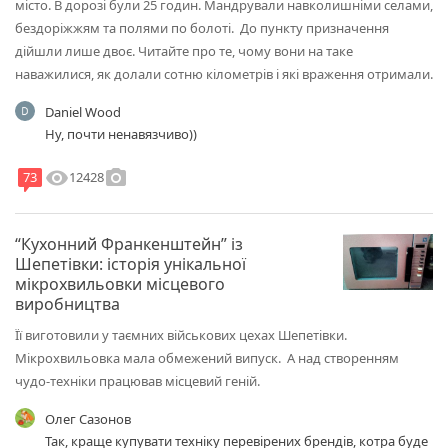
місто. В дорозі були 25 годин. Мандрували навколишніми селами,
бездоріжжям та полями по болоті. До пункту призначення
дійшли лише двоє. Читайте про те, чому вони на таке
наважилися, як долали сотню кілометрів і які враження отримали.
Daniel Wood
Ну, почти ненавязчиво))
visibility
photo_camera
12428
73
“Кухонний Франкенштейн” із
Шепетівки: історія унікальної
мікрохвильовки місцевого
виробництва
Її виготовили у таємних військових цехах Шепетівки.
Мікрохвильовка мала обмежений випуск. А над створенням
чудо-техніки працював місцевий геній.
Олег Сазонов
Так, краще купувати техніку перевірених брендів, котра буде