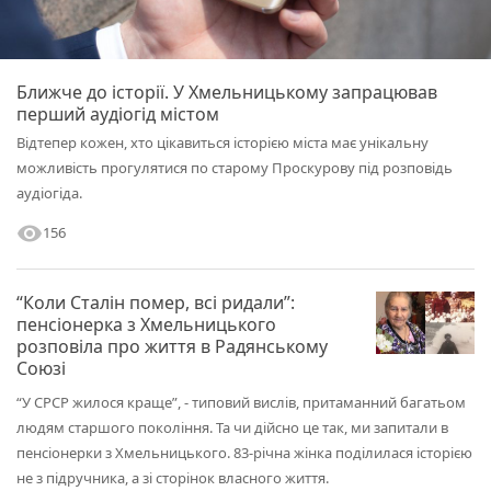
Ближче до історії. У Хмельницькому запрацював
перший аудіогід містом
Відтепер кожен, хто цікавиться історією міста має унікальну
можливість прогулятися по старому Проскурову під розповідь
аудіогіда.
visibility
156
“Коли Сталін помер, всі ридали”:
пенсіонерка з Хмельницького
розповіла про життя в Радянському
Союзі
“У СРСР жилося краще”, - типовий вислів, притаманний багатьом
людям старшого покоління. Та чи дійсно це так, ми запитали в
пенсіонерки з Хмельницького. 83-річна жінка поділилася історією
не з підручника, а зі сторінок власного життя.