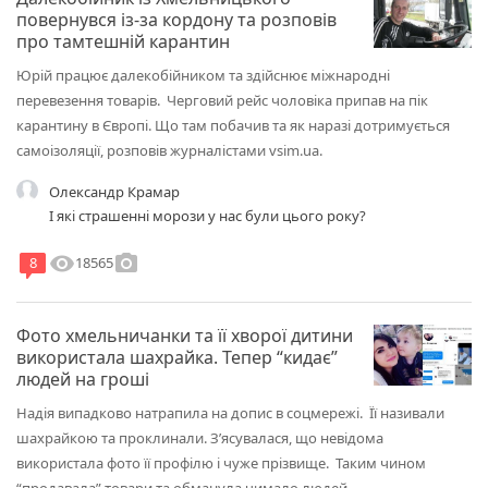
повернувся із-за кордону та розповів
про тамтешній карантин
Юрій працює далекобійником та здійснює міжнародні
перевезення товарів. Черговий рейс чоловіка припав на пік
карантину в Європі. Що там побачив та як наразі дотримується
самоізоляції, розповів журналістами vsim.ua.
Олександр Крамар
І які страшенні морози у нас були цього року?
visibility
photo_camera
18565
8
Фото хмельничанки та її хворої дитини
використала шахрайка. Тепер “кидає”
людей на гроші
Надія випадково натрапила на допис в соцмережі. Її називали
шахрайкою та проклинали. З’ясувалася, що невідома
використала фото її профілю і чуже прізвище. Таким чином
“продавала” товари та обманула чимало людей.