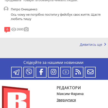
Петро Онищенко
Ось чому не потрібно постити у фейсбук своє життя. Щастя
любить тишу
visibility
photo_camera
2600
6
keyboard_arrow_right
Дивитись ще
Слідкуйте за нашими новинами
РЕДАКТОРИ
Максим Фарина
Звернутися