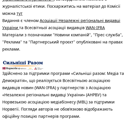
журналістської етики. Поскаржитись на матеріал до Комісії
можна
тут
Видання є членом
Асоціації Незалежні регіональні видавці
України
та Всесвітньої асоціації видавців
WAN-IFRA
Матеріали з позначками "Новини компаній", "Прес-служба",
"Реклама" та "Партнерський проєкт" опубліковані на правах
реклами.
Здійснено за підтримки програми «Сильніші разом: Медіа та
Демократія», що реалізується Всесвітньою асоціацією
видавців новин (WAN-IFRA) у партнерстві з Асоціацією
«Незалежні регіональні видавці України» (АНРВУ) та
Норвезькою асоціацією медіабізнесу (MBL) за підтримки
Норвегії. Погляди авторів не обов’язково відображають
офіційну позицію партнерів програми.