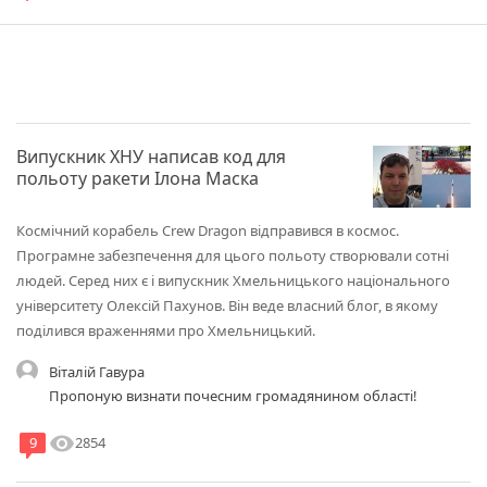
співкурсників. І ніхто особливо з цим не бореться, бо це
всеохопливо в Україні. А талановиті плюють на це в їдуть в
світ за очі.
Випускник ХНУ написав код для
польоту ракети Ілона Маска
Космічний корабель Crew Dragon відправився в космос.
Програмне забезпечення для цього польоту створювали сотні
людей. Серед них є і випускник Хмельницького національного
університету Олексій Пахунов. Він веде власний блог, в якому
поділився враженнями про Хмельницький.
Віталій Гавура
Пропоную визнати почесним громадянином області!
visibility
2854
9