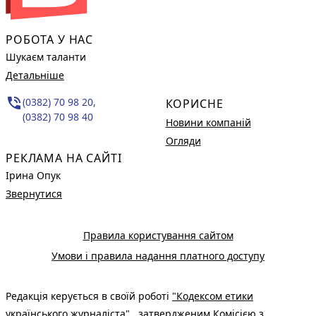
РОБОТА У НАС
Шукаєм таланти
Детальніше
phone_in_talk
(0382) 70 98 20,
КОРИСНЕ
(0382) 70 98 40
Новини компаній
Огляди
РЕКЛАМА НА САЙТІ
Ірина Опук
Звернутися
Правила користування сайтом
Умови і правила надання платного доступу
Редакція керується в своїй роботі
"Кодексом етики
українського журналіста"
, затвердженим Комісією з