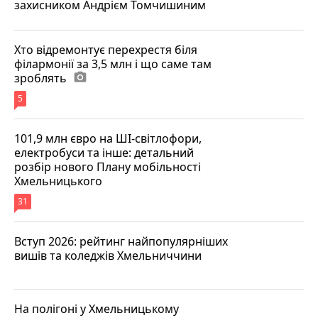
захисником Андрієм Томчишиним
Хто відремонтує перехрестя біля
філармонії за 3,5 млн і що саме там
зроблять
photo_camera
5
101,9 млн євро на ШІ-світлофори,
електробуси та інше: детальний
розбір нового Плану мобільності
Хмельницького
31
Вступ 2026: рейтинг найпопулярніших
вишів та коледжів Хмельниччини
На полігоні у Хмельницькому