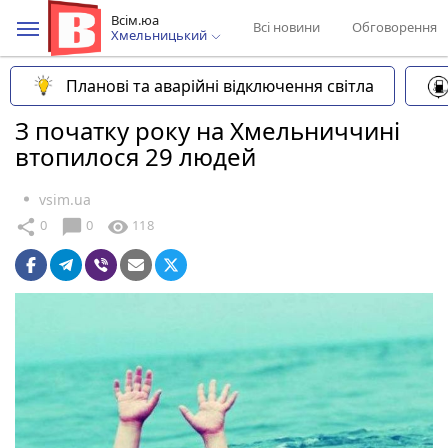
Всім.юа
Всі новини
Обговорення
Хмельницький
Планові та аварійні відключення світла
З початку року на Хмельниччині
втопилося 29 людей
vsim.ua
chat_bubble
share
visibility
0
0
118