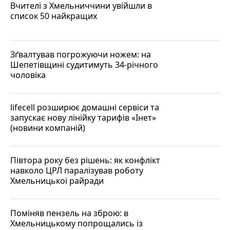
Вчителі з Хмельниччини увійшли в
список 50 найкращих
Зґвалтував погрожуючи ножем: на
Шепетівщині судитимуть 34-річного
чоловіка
lifecell розширює домашні сервіси та
запускає нову лінійку тарифів «Інет»
(новини компаній)
Півтора року без рішень: як конфлікт
навколо ЦРЛ паралізував роботу
Хмельницької райради
Поміняв пензель на зброю: в
Хмельницькому попрощались із