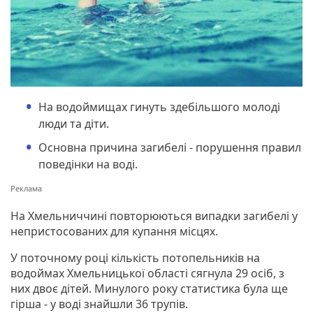
На водоймищах гинуть здебільшого молоді
люди та діти.
Основна причина загибелі - порушення правил
поведінки на воді.
На Хмельниччині повторюються випадки загибелі у
непристосованих для купання місцях.
У поточному році кількість потопельників на
водоймах Хмельницької області сягнула 29 осіб, з
них двоє дітей. Минулого року статистика була ще
гірша - у воді знайшли 36 трупів.