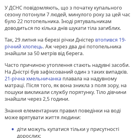
У ДСНС повідомляють, що з початку купального
сезону потонули 7 людей, минулого року за цей час
було 22 потопельника. Іноді рятувальникам
доводиться по кілька днів шукати тіла загиблих.
Так, 29 липня на березі річки Дністер
втопився 19-
річний хлопець
. Аж через два дні потопельника
знайшли за 50 метрів від берега.
Часто причиною утоплення стають надувні засоби.
На Дністрі був зафіксований один з таких випадків.
21-річна хмельничанка
плавала на надувному
матраці. Після того, як вона зникла з поля зору, на
пошуки викликали службу порятунку. Тіло дівчини
знайшли через 2,5 години.
Знання елементарних правил поведінки на воді
може врятувати життя людини:
діти можуть купатися тільки у присутності
дорослих;