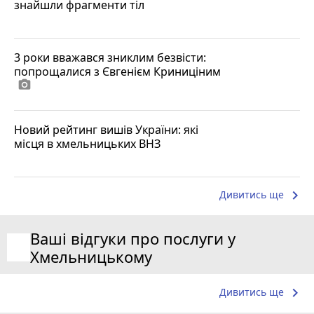
знайшли фрагменти тіл
3 роки вважався зниклим безвісти:
попрощалися з Євгенієм Криниціним
photo_camera
Новий рейтинг вишів України: які
місця в хмельницьких ВНЗ
keyboard_arrow_right
Дивитись ще
Ваші відгуки про послуги у
Хмельницькому
keyboard_arrow_right
Дивитись ще