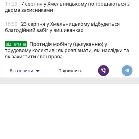
17:29
7 серпня у Хмельницькому попрощаються з
двома захисниками
16:50
23 серпня у Хмельницькому відбудеться
благодійний забіг у вишиванках
Протидія мобінгу (цькуванню) у
Від читача
трудовому колективі: як розпізнати, які наслідки та
як захистити свої права
Всі новини
Підпишись