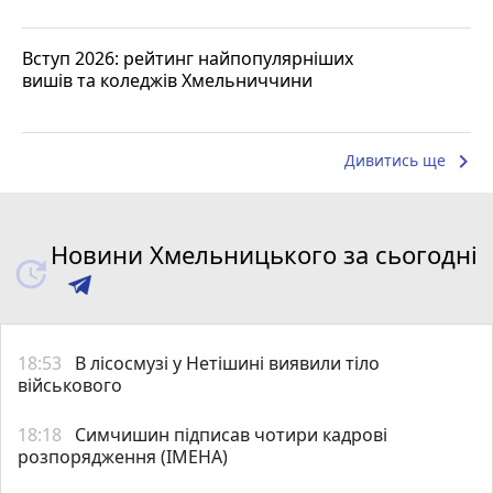
Вступ 2026: рейтинг найпопулярніших
вишів та коледжів Хмельниччини
keyboard_arrow_right
Дивитись ще
Новини Хмельницького за сьогодні
18:53
В лісосмузі у Нетішині виявили тіло
військового
18:18
Симчишин підписав чотири кадрові
розпорядження (ІМЕНА)