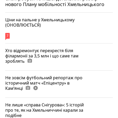
нового Плану мобільності Хмельницького
Ціни на пальне у Хмельницькому
(ОНОВЛЮЄТЬСЯ)
7
Хто відремонтує перехрестя біля
філармонії за 3,5 млн і що саме там
зроблять
photo_camera
Не зовсім футбольний репортаж про
історичний матч «Епіцентру» в
Камʼянці
photo_camera
play_circle_filled
Не лише «справа Снігурова»: 5 історій
про те, як на Хмельниччині карали за
подібне