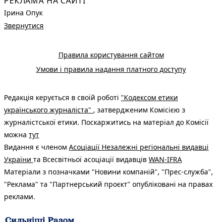
РЕКЛАМА НА САЙТІ
Ірина Опук
Звернутися
Правила користування сайтом
Умови і правила надання платного доступу
Редакція керується в своїй роботі
"Кодексом етики
українського журналіста"
, затвердженим Комісією з
журналістської етики. Поскаржитись на матеріал до Комісії
можна
тут
Видання є членом
Асоціації Незалежні регіональні видавці
України
та Всесвітньої асоціації видавців
WAN-IFRA
Матеріали з позначками "Новини компаній", "Прес-служба",
"Реклама" та "Партнерський проєкт" опубліковані на правах
реклами.