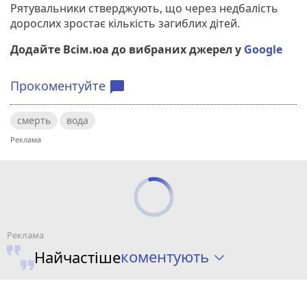
Рятувальники стверджують, що через недбалість
дорослих зростає кількість загиблих дітей.
Додайте Всім.юа до вибраних джерел у
Google
Прокоментуйте
chat_bubble
смерть
вода
коментують
Найчастіше