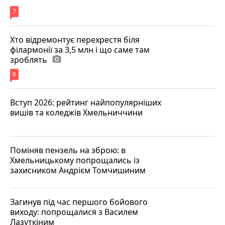
7
Хто відремонтує перехрестя біля
філармонії за 3,5 млн і що саме там
зроблять
photo_camera
6
Вступ 2026: рейтинг найпопулярніших
вишів та коледжів Хмельниччини
Поміняв пензель на зброю: в
Хмельницькому попрощались із
захисником Андрієм Томчишиним
Загинув під час першого бойового
виходу: попрощалися з Василем
Лазуткіним