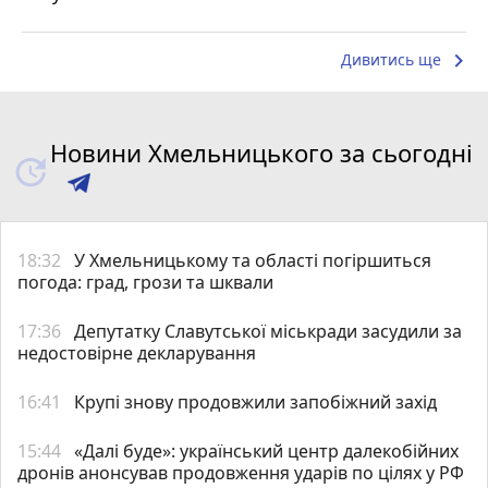
keyboard_arrow_right
Дивитись ще
Новини Хмельницького за сьогодні
18:32
У Хмельницькому та області погіршиться
погода: град, грози та шквали
17:36
Депутатку Славутської міськради засудили за
недостовірне декларування
16:41
Крупі знову продовжили запобіжний захід
15:44
«Далі буде»: український центр далекобійних
дронів анонсував продовження ударів по цілях у РФ