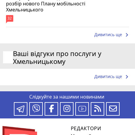
розбір нового Плану мобільності
Хмельницького
32
keyboard_arrow_right
Дивитись ще
Ваші відгуки про послуги у
Хмельницькому
keyboard_arrow_right
Дивитись ще
Слідкуйте за нашими новинами
РЕДАКТОРИ