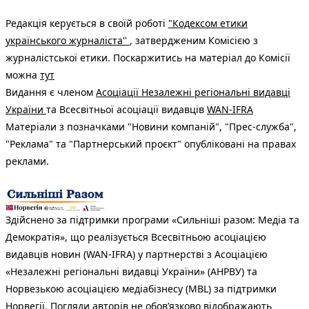
Редакція керується в своїй роботі
"Кодексом етики
українського журналіста"
, затвердженим Комісією з
журналістської етики. Поскаржитись на матеріал до Комісії
можна
тут
Видання є членом
Асоціації Незалежні регіональні видавці
України
та Всесвітньої асоціації видавців
WAN-IFRA
Матеріали з позначками "Новини компаній", "Прес-служба",
"Реклама" та "Партнерський проєкт" опубліковані на правах
реклами.
Здійснено за підтримки програми «Сильніші разом: Медіа та
Демократія», що реалізується Всесвітньою асоціацією
видавців новин (WAN-IFRA) у партнерстві з Асоціацією
«Незалежні регіональні видавці України» (АНРВУ) та
Норвезькою асоціацією медіабізнесу (MBL) за підтримки
Норвегії. Погляди авторів не обов’язково відображають