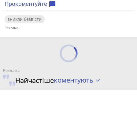
Прокоментуйте
chat_bubble
зникли безвісти
коментують
Найчастіше