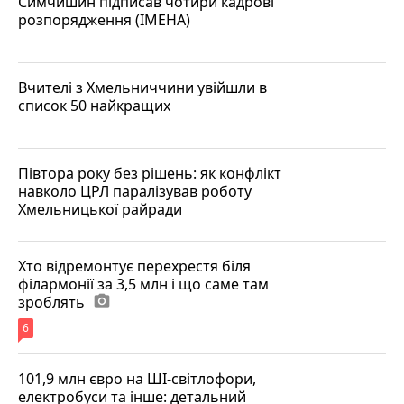
Симчишин підписав чотири кадрові
розпорядження (ІМЕНА)
Вчителі з Хмельниччини увійшли в
список 50 найкращих
Півтора року без рішень: як конфлікт
навколо ЦРЛ паралізував роботу
Хмельницької райради
Хто відремонтує перехрестя біля
філармонії за 3,5 млн і що саме там
зроблять
photo_camera
6
101,9 млн євро на ШІ-світлофори,
електробуси та інше: детальний