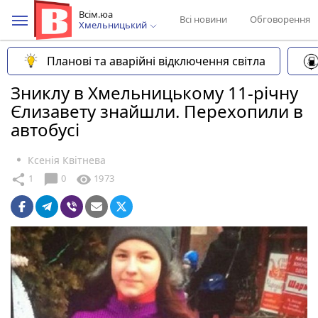
Всім.юа
Всі новини
Обговорення
Хмельницький
Планові та аварійні відключення світла
Зниклу в Хмельницькому 11-річну
Єлизавету знайшли. Перехопили в
автобусі
Ксенія Квітнева
chat_bubble
share
visibility
1
0
1973