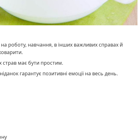
на роботу, навчання, в інших важливих справах й
ховарити.
 страв має бути простим.
іданок гарантує позитивні емоції на весь день.
ону