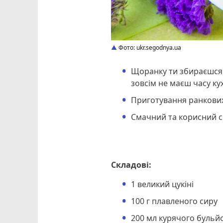
Фото: ukr.segodnya.ua
Щоранку ти збираєшся 
зовсім не маєш часу ку
Приготування ранкових
Смачний та корисний сн
Складові:
1 великий цукіні
100 г плавленого сиру
200 мл курячого бульй