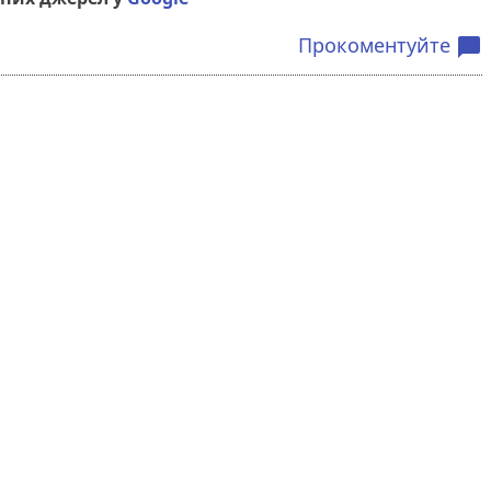
Прокоментуйте
chat_bubble