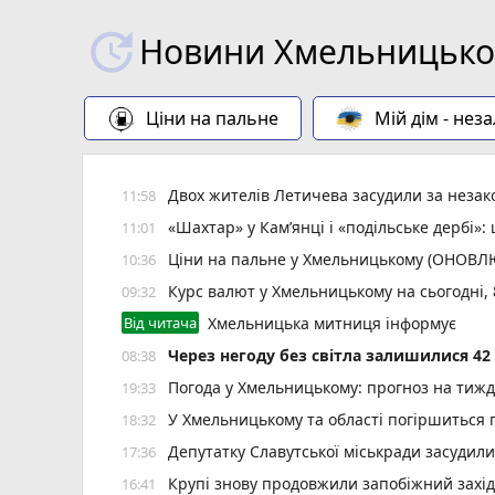
Новини Хмельницьког
Ціни на пальне
Мій дім - нез
Двох жителів Летичева засудили за неза
11:58
«Шахтар» у Камʼянці і «подільське дербі»
11:01
Ціни на пальне у Хмельницькому (ОНОВ
10:36
Курс валют у Хмельницькому на сьогодні,
09:32
Від читача
Хмельницька митниця інформує
Через негоду без світла залишилися 4
08:38
Погода у Хмельницькому: прогноз на тиж
19:33
У Хмельницькому та області погіршиться п
18:32
Депутатку Славутської міськради засудил
17:36
Крупі знову продовжили запобіжний захід
16:41