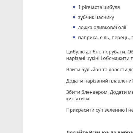
1 ріпчаста цибуля
зубчик часнику
ложка оливкової олії
паприка, сіль, перець,
Цибулю дрібно порубати. Об
нарізані цукіні і обсмажити
Влити бульйон та довести до
Додати нарізаний плавлений
Збити блендером. Додати ме
кип'ятити.
Прикрасити суп зеленню і н
Додайте Всім.юа до вибра