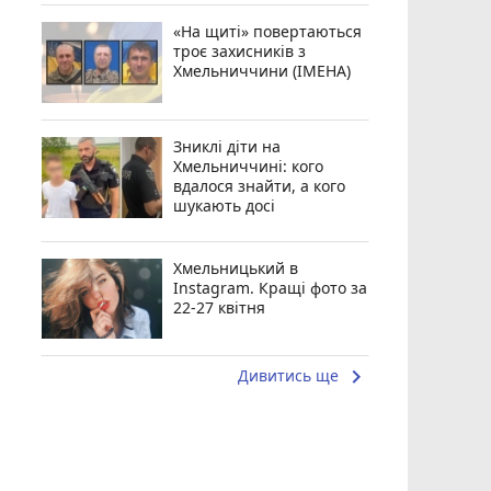
«На щиті» повертаються
троє захисників з
Хмельниччини (ІМЕНА)
Зниклі діти на
Хмельниччині: кого
вдалося знайти, а кого
шукають досі
Хмельницький в
Instagram. Кращі фото за
22-27 квітня
keyboard_arrow_right
Дивитись ще