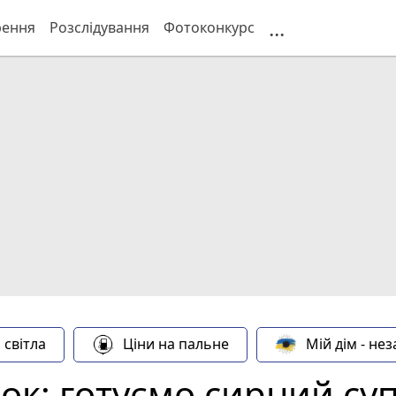
...
рення
Розслідування
Фотоконкурс
 світла
Ціни на пальне
Мій дім - не
к: готуємо сирний суп