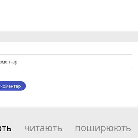
 коментар
ють
читають
поширюють