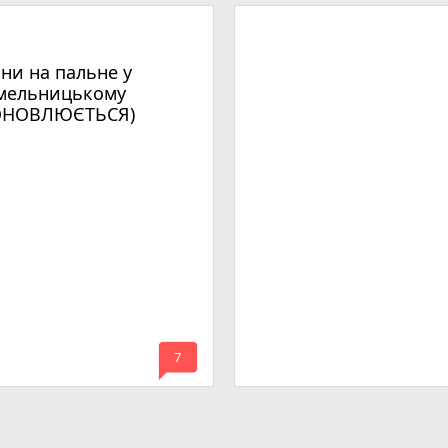
іни на пальне у
мельницькому
ОНОВЛЮЄТЬСЯ)
mode_comment
7