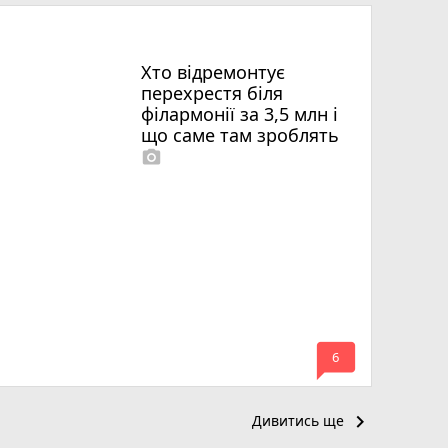
Хто відремонтує
перехрестя біля
філармонії за 3,5 млн і
що саме там зроблять
photo_camera
mode_comment
6
keyboard_arrow_right
Дивитись ще