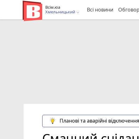
Всім.юа
Всі новини
Обгово
Хмельницький
Планові та аварійні відключення
Смачний снідано