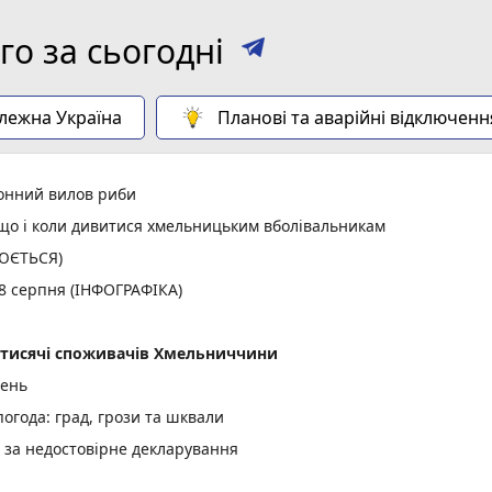
о за сьогодні
алежна Україна
Планові та аварійні відключенн
конний вилов риби
: що і коли дивитися хмельницьким вболівальникам
ЛЮЄТЬСЯ)
 8 серпня (ІНФОГРАФІКА)
2 тисячі споживачів Хмельниччини
день
огода: град, грози та шквали
и за недостовірне декларування