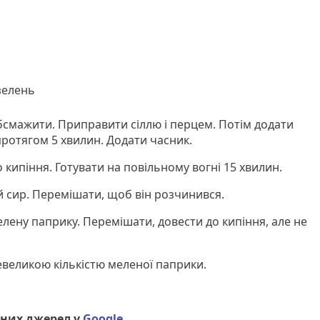
 зелень
смажити. Приправити сіллю і перцем. Потім додати
 протягом 5 хвилин. Додати часник.
 кипіння. Готувати на повільному вогні 15 хвилин.
 сир. Перемішати, щоб він розчинився.
лену паприку. Перемішати, довести до кипіння, але не
евеликою кількістю меленої паприки.
них джерел у
Google