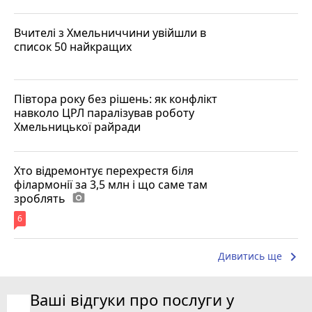
Вчителі з Хмельниччини увійшли в
список 50 найкращих
Півтора року без рішень: як конфлікт
навколо ЦРЛ паралізував роботу
Хмельницької райради
Хто відремонтує перехрестя біля
філармонії за 3,5 млн і що саме там
зроблять
photo_camera
6
keyboard_arrow_right
Дивитись ще
Ваші відгуки про послуги у