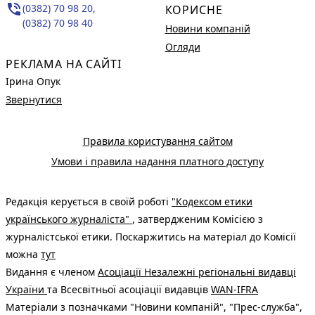
phone_in_talk
(0382) 70 98 20,
КОРИСНЕ
(0382) 70 98 40
Новини компаній
Огляди
РЕКЛАМА НА САЙТІ
Ірина Опук
Звернутися
Правила користування сайтом
Умови і правила надання платного доступу
Редакція керується в своїй роботі
"Кодексом етики
українського журналіста"
, затвердженим Комісією з
журналістської етики. Поскаржитись на матеріал до Комісії
можна
тут
Видання є членом
Асоціації Незалежні регіональні видавці
України
та Всесвітньої асоціації видавців
WAN-IFRA
Матеріали з позначками "Новини компаній", "Прес-служба",