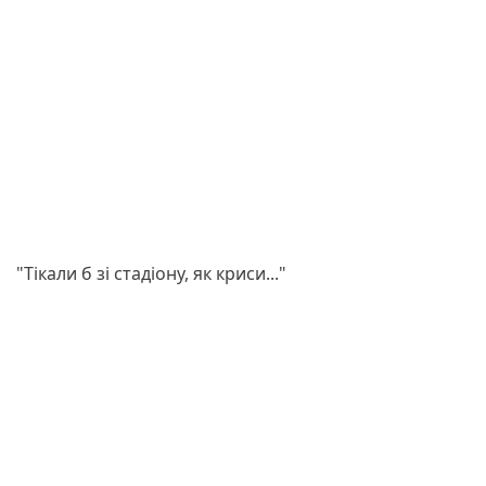
"Тікали б зі стадіону, як криси..."