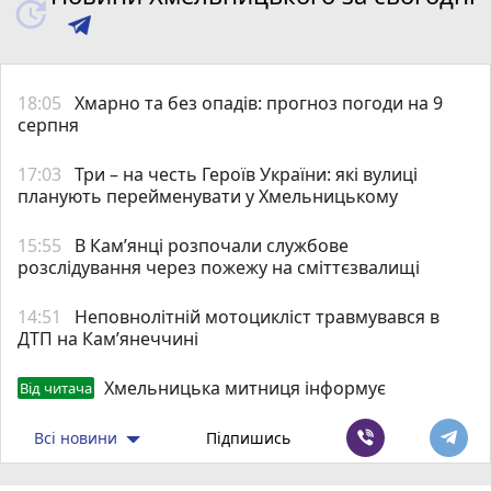
18:05
Хмарно та без опадів: прогноз погоди на 9
серпня
17:03
Три – на честь Героїв України: які вулиці
планують перейменувати у Хмельницькому
15:55
В Кам’янці розпочали службове
розслідування через пожежу на сміттєзвалищі
14:51
Неповнолітній мотоцикліст травмувався в
ДТП на Кам’янеччині
Хмельницька митниця інформує
Від читача
Всі новини
Підпишись