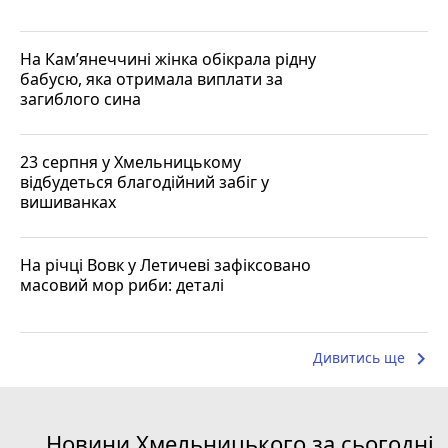
На Кам’янеччині жінка обікрала рідну
бабусю, яка отримала виплати за
загиблого сина
23 серпня у Хмельницькому
відбудеться благодійний забіг у
вишиванках
На річці Вовк у Летичеві зафіксовано
масовий мор риби: деталі
keyboard_arrow_right
Дивитись ще
Новини Хмельницького за сьогодні