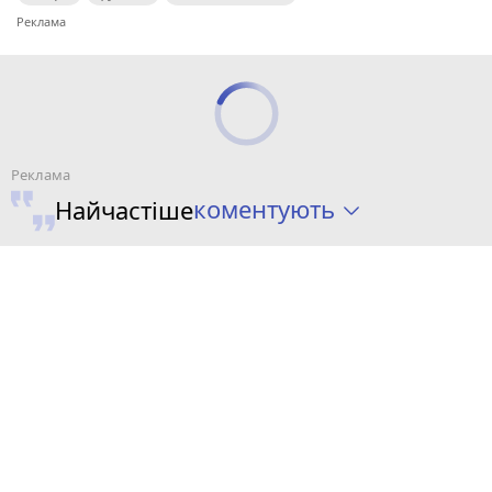
коментують
Найчастіше