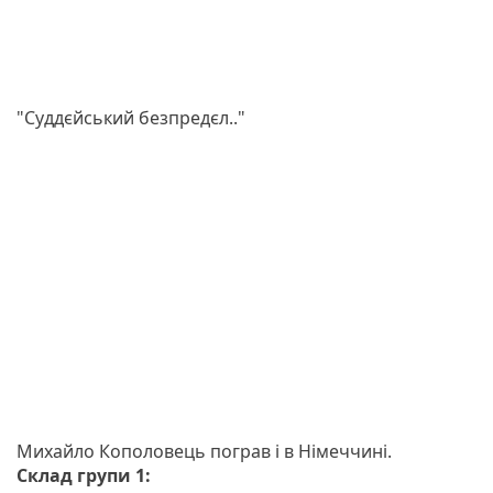
"Суддєйський безпредєл.."
Михайло Кополовець пограв і в Німеччині.
Склад групи 1: