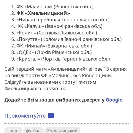
ФК «Малинськ» (Рівненська обл.)
ФК «Хмельницький»
«Нива» (Теребовля Тернопільської обл.)
ФК «Калуш» (Івано-Франківська обл.)
«Рочин» (Соснівка Львівської обл.)
«Покуття» (Коломия Івано-Франківської обл.)
ФК «Минай» (Закарпатська обл.)
«ОДЕК» (Оржів Рівненської обл.)
«Кристал» (Чортків Тернопільської обл.)
Свій перший матч «Хмельницький» зіграє 13 серпня
на виїзді проти ФК «Малинськ» з Рівненщини.
Слідкуйте за новинами спорту і життям
Хмельницького на vsim.ua.
Додайте Всім.юа до вибраних джерел у
Google
Прокоментуйте
chat_bubble
спорт
футбол
Хмельницький