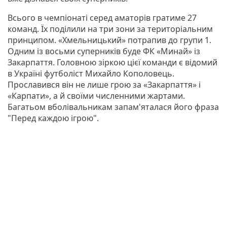
Всього в чемпіонаті серед аматорів гратиме 27
команд. Їх поділили на три зони за територіальним
принципом. «Хмельницький» потрапив до групи 1.
Одним із восьми суперників буде ФК «Минай» із
Закарпаття. Головною зіркою цієї команди є відомий
в Україні футболіст Михайло Кополовець.
Прославився він не лише грою за «Закарпаття» і
«Карпати», а й своїми численними жартами.
Багатьом вболівальникам запам'яталася його фраза
"Перед каждою ігрою".