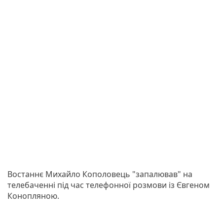
Востаннє Михайло Кополовець "запалював" на
телебаченні під час телефонної розмови із Євгеном
Конопляною.