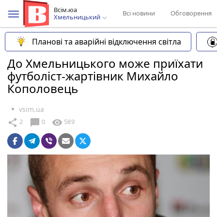
Всім.юа
Всі новини
Обговорення
Хмельницький
Планові та аварійні відключення світла
До Хмельницького може приїхати
футболіст-жартівник Михайло
Кополовець
vsim.ua
chat_bubble
share
visibility
2
0
589