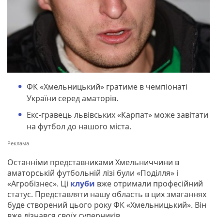
ФК «Хмельницький» гратиме в чемпіонаті
України серед аматорів.
Екс-гравець львівських «Карпат» може завітати
на футбол до нашого міста.
Останніми представниками Хмельниччини в
аматорській футбольній лізі були «Поділля» і
«Агробізнес». Ці
клуби
вже отримали професійний
статус. Представляти нашу область в цих змаганнях
буде створений цього року ФК «Хмельницький». Він
вже дізнався своїх суперників.