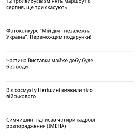
12 тролейбусів змінять маршрут 8
серпня, ще три скасують
Фотоконкурс "Мій дім - незалежна
Україна". Переможцям подарунки!
Частина Виставки майже добу буде
без води
В лісосмузі у Нетішині виявили тіло
військового
Симчишин підписав чотири кадрові
розпорядження (ІМЕНА)