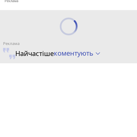
коментують
Найчастіше