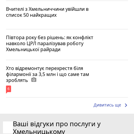
Вчителі з Хмельниччини увійшли в
список 50 найкращих
Півтора року без рішень: як конфлікт
навколо ЦРЛ паралізував роботу
Хмельницької райради
Хто відремонтує перехрестя біля
філармонії за 3,5 млн і що саме там
зроблять
photo_camera
6
keyboard_arrow_right
Дивитись ще
Ваші відгуки про послуги у
Хмельницькому