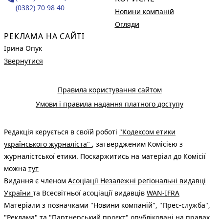
(0382) 70 98 40
Новини компаній
Огляди
РЕКЛАМА НА САЙТІ
Ірина Опук
Звернутися
Правила користування сайтом
Умови і правила надання платного доступу
Редакція керується в своїй роботі
"Кодексом етики
українського журналіста"
, затвердженим Комісією з
журналістської етики. Поскаржитись на матеріал до Комісії
можна
тут
Видання є членом
Асоціації Незалежні регіональні видавці
України
та Всесвітньої асоціації видавців
WAN-IFRA
Матеріали з позначками "Новини компаній", "Прес-служба",
"Реклама" та "Партнерський проєкт" опубліковані на правах