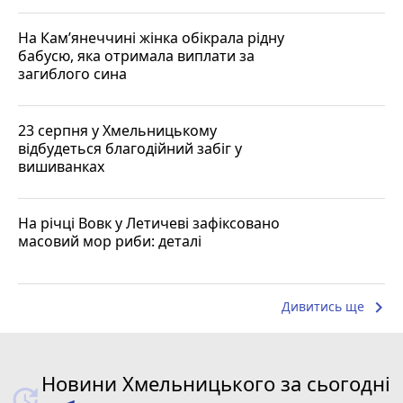
На Кам’янеччині жінка обікрала рідну
бабусю, яка отримала виплати за
загиблого сина
23 серпня у Хмельницькому
відбудеться благодійний забіг у
вишиванках
На річці Вовк у Летичеві зафіксовано
масовий мор риби: деталі
keyboard_arrow_right
Дивитись ще
Новини Хмельницького за сьогодні