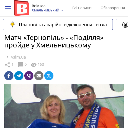
Всім.юа
Всі новини
Обговорення
Хмельницький
Планові та аварійні відключення світла
Матч «Тернопіль» - «Поділля»
пройде у Хмельницькому
vsim.ua
chat_bubble
share
visibility
1
0
163