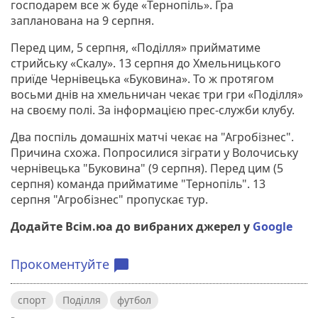
господарем все ж буде «Тернопіль». Гра
запланована на 9 серпня.
Перед цим, 5 серпня, «Поділля» прийматиме
стрийську «Скалу». 13 серпня до Хмельницького
приїде Чернівецька «Буковина». То ж протягом
восьми днів на хмельничан чекає три гри «Поділля»
на своєму полі. За інформацією прес-служби клубу.
Два поспіль домашніх матчі чекає на "Агробізнес".
Причина схожа. Попросилися зіграти у Волочиську
чернівецька "Буковина" (9 серпня). Перед цим (5
серпня) команда прийматиме "Тернопіль". 13
серпня "Агробізнес" пропускає тур.
Додайте Всім.юа до вибраних джерел у
Google
Прокоментуйте
chat_bubble
спорт
Поділля
футбол