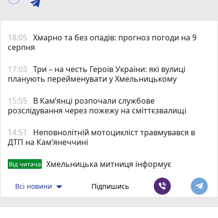
18:05
Хмарно та без опадів: прогноз погоди на 9
серпня
17:03
Три – на честь Героїв України: які вулиці
планують перейменувати у Хмельницькому
15:55
В Кам’янці розпочали службове
розслідування через пожежу на сміттєзвалищі
14:51
Неповнолітній мотоцикліст травмувався в
ДТП на Кам’янеччині
Хмельницька митниця інформує
Від читача
Всі новини
Підпишись