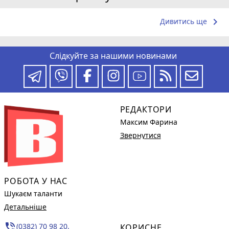
keyboard_arrow_right
Дивитись ще
Слідкуйте за нашими новинами
РЕДАКТОРИ
Максим Фарина
Звернутися
РОБОТА У НАС
Шукаєм таланти
Детальніше
phone_in_talk
(0382) 70 98 20,
КОРИСНЕ