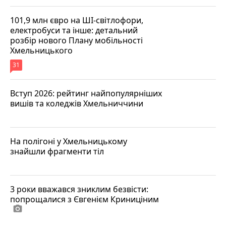
101,9 млн євро на ШІ-світлофори,
електробуси та інше: детальний
розбір нового Плану мобільності
Хмельницького
31
Вступ 2026: рейтинг найпопулярніших
вишів та коледжів Хмельниччини
На полігоні у Хмельницькому
знайшли фрагменти тіл
3 роки вважався зниклим безвісти:
попрощалися з Євгенієм Криниціним
photo_camera