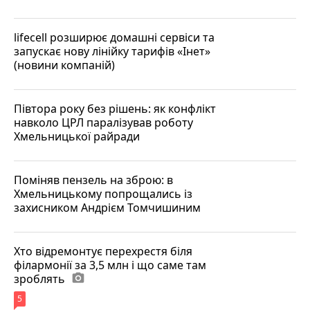
lifecell розширює домашні сервіси та
запускає нову лінійку тарифів «Інет»
(новини компаній)
Півтора року без рішень: як конфлікт
навколо ЦРЛ паралізував роботу
Хмельницької райради
Поміняв пензель на зброю: в
Хмельницькому попрощались із
захисником Андрієм Томчишиним
Хто відремонтує перехрестя біля
філармонії за 3,5 млн і що саме там
зроблять
photo_camera
5