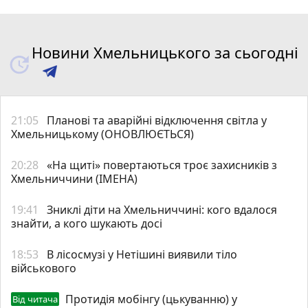
Новини Хмельницького за сьогодні
21:05
Планові та аварійні відключення світла у
Хмельницькому (ОНОВЛЮЄТЬСЯ)
20:28
«На щиті» повертаються троє захисників з
Хмельниччини (ІМЕНА)
19:41
Зниклі діти на Хмельниччині: кого вдалося
знайти, а кого шукають досі
18:53
В лісосмузі у Нетішині виявили тіло
військового
Протидія мобінгу (цькуванню) у
Від читача