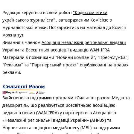
Редакція керується в своїй роботі
"Кодексом етики
українського журналіста"
, затвердженим Комісією з
журналістської етики. Поскаржитись на матеріал до Комісії
можна
тут
Видання є членом
Асоціації Незалежні регіональні видавці
України
та Всесвітньої асоціації видавців
WAN-IFRA
Матеріали з позначками "Новини компаній", "Прес-служба",
"Реклама" та "Партнерський проєкт" опубліковані на правах
реклами.
Здійснено за підтримки програми «Сильніші разом: Медіа та
Демократія», що реалізується Всесвітньою асоціацією
видавців новин (WAN-IFRA) у партнерстві з Асоціацією
«Незалежні регіональні видавці України» (АНРВУ) та
Норвезькою асоціацією медіабізнесу (MBL) за підтримки