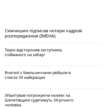
Симчишин підписав чотири кадрові
розпорядження (ІМЕНА)
Тюрін відсторонив заступника,
спійманого на хабарі
Вчителі з Хмельниччини увійшли в
список 50 найкращих
Зґвалтував погрожуючи ножем: на
Шепетівщині судитимуть 34-річного
чоловіка