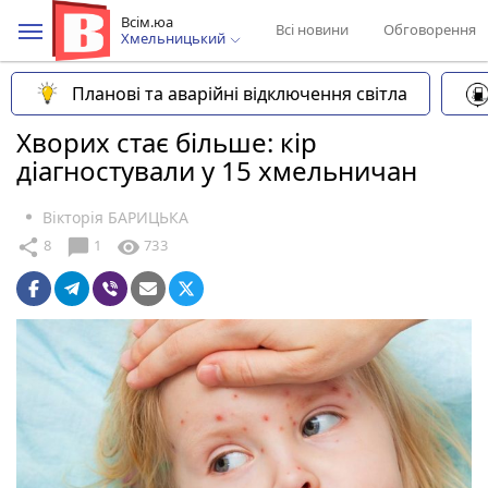
Всім.юа
Всі новини
Обговорення
Хмельницький
Планові та аварійні відключення світла
Хворих стає більше: кір
діагностували у 15 хмельничан
Вікторія БАРИЦЬКА
chat_bubble
share
visibility
8
1
733