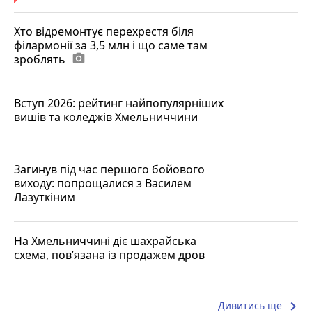
Хто відремонтує перехрестя біля
філармонії за 3,5 млн і що саме там
зроблять
photo_camera
Вступ 2026: рейтинг найпопулярніших
вишів та коледжів Хмельниччини
Загинув під час першого бойового
виходу: попрощалися з Василем
Лазуткіним
На Хмельниччині діє шахрайська
схема, пов’язана із продажем дров
keyboard_arrow_right
Дивитись ще