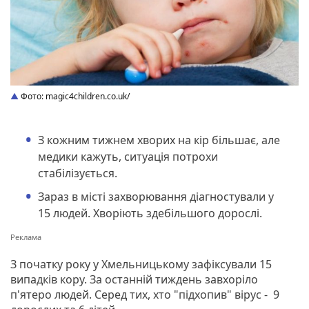
Фото: magic4children.co.uk/
З кожним тижнем хворих на кір більшає, але
медики кажуть, ситуація потрохи
стабілізується.
Зараз в місті захворювання діагностували у
15 людей. Хворіють здебільшого дорослі.
З початку року у Хмельницькому зафіксували 15
випадків кору. За останній тиждень завхоріло
п'ятеро людей. Серед тих, хто "підхопив" вірус - 9