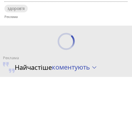
здоров'я
коментують
Найчастіше