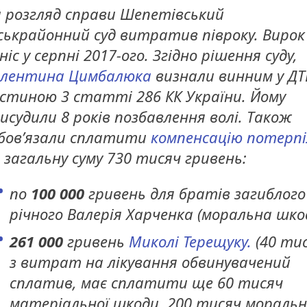
 розгляд справи Шепетівський
ськрайонний суд витратив півроку. Вирок
ніс у серпні 2017-ого. Згідно рішення суду,
лентина Цимбалюка
визнали винним у ДТ
стиною 3 статті 286 КК України. Йому
исудили 8 років позбавлення волі. Також
бов’язали сплатити
компенсацію потерп
 загальну суму 730 тисяч гривень:
по
100 000
гривень для братів загиблого
річного Валерія Харченка (моральна шко
261 000
гривень
Миколі Терещуку.
(40 ти
з витрат на лікування обвинувачений
сплатив, має сплатити ще 60 тисяч
матеріальної шкоди, 200 тисяч моральн