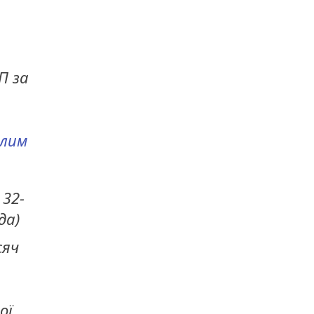
П за
ілим
 32-
да)
сяч
ої