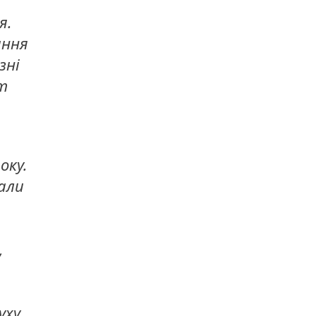
я.
ання
зні
т
оку.
вали
,
уху.