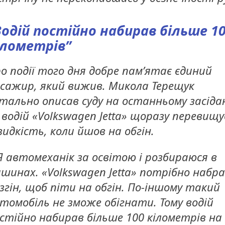
Водій постійно набирав більше 1
ілометрів”
о події того дня добре пам’ятає єдиний
сажир, який вижив. Микола Терещук
тально описав суду на останньому засідан
 водій «Volkswagen Jetta» щоразу перевищ
идкість, коли йшов на обгін.
Я автомеханік за освітою і розбираюся в
шинах. «Volkswagen Jetta» потрібно набр
згін, щоб піти на обгін. По-іншому такий
томобіль не зможе обігнати. Тому водій
стійно набирав більше 100 кілометрів на