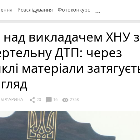
...
рення
Розслідування
Фотоконкурс
 над викладачем ХНУ з
ртельну ДТП: через
клі матеріали затягуєт
гляд
им ФАРИНА
chat_bubble
share
visibility
20
16
2758