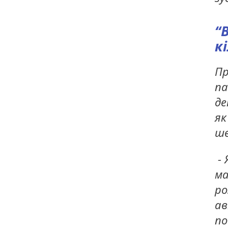
“
к
Пр
па
де
як
шв
- 
ма
ро
ав
по