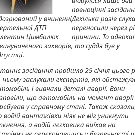
відбулося лише два
повноцінні засіданн
дозрюваний у вчиненні
Декілька разів слух
ертельної ДТП
переносили через рі
лентин Цимбалюк
причини. То адвока
винуваченого захворів, то суддя був у
дпустці.
таннє засідання пройшло 25 січня цього р
 ньому заслухали експертів, які обстежу
томобіль і вивчали деталі аварії. Вони
зповіли, що автомобіль на момент аварії
ребував у справному стані. Також сказали
 водій вантажівки ніяк не міг уникнути
ткнення, а водій легковика виїхав на
стрічну не переконавшись у безпечності р