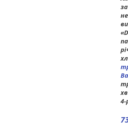
з
не
ви
«D
па
рі
хл
т
В
тр
хв
4-
7