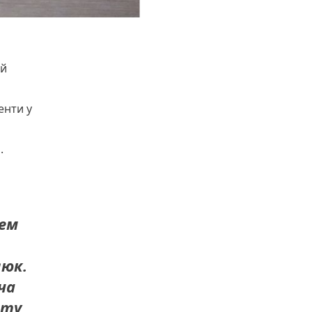
ий
енти у
.
чем
люк.
ча
ету