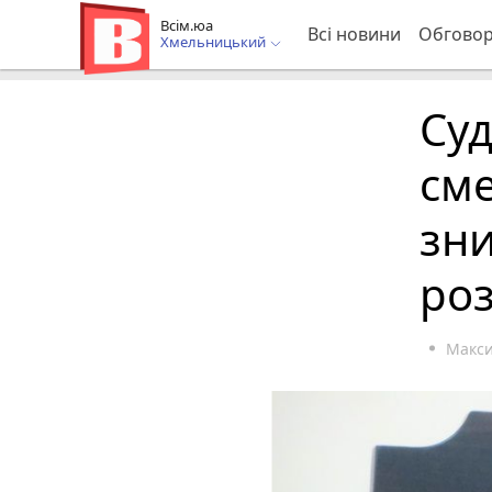
Всім.юа
Всі новини
Обгово
Хмельницький
Суд
сме
зни
роз
Макс