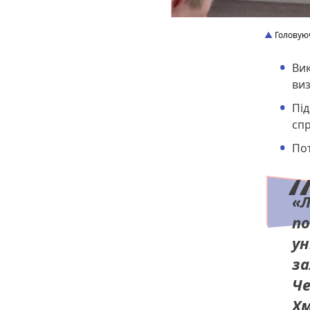
Головуюч
Вик
виз
Під
спр
Пот
«Л
по
ун
за
Че
Хм