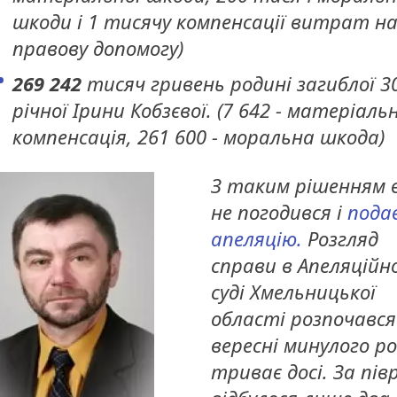
шкоди і 1 тисячу компенсації витрат н
правову допомогу)
269 242
тисяч гривень родині загиблої 3
річної Ірини Кобзєвої. (7 642 - матеріаль
компенсація, 261 600 - моральна шкода)
З таким рішенням 
не погодився і
пода
апеляцію.
Розгляд
справи в Апеляційн
суді Хмельницької
області розпочався
вересні минулого ро
триває досі. За пів