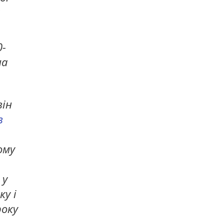
а
0-
на
він
в
ому
 у
ку і
року