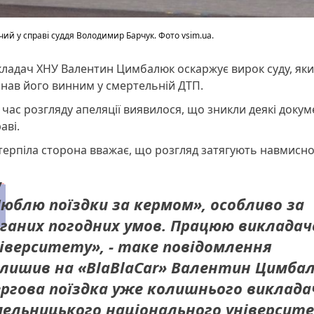
ий у справі суддя Володимир Барчук. Фото vsim.ua.
ладач ХНУ Валентин Цимбалюк оскаржує вирок суду, як
нав його винним у смертельній ДТП.
 час розгляду апеляції виявилося, що зникли деякі докум
аві.
ерпіла сторона вважає, що розгляд затягують навмисно
юблю поїздки за кермом», особливо за
ганих погодних умов. Працюю виклада
іверситету», - таке повідомлення
лишив на «BlaBlaCar» Валентин Цимба
ргова поїздка уже колишнього виклада
ельницького національного університ