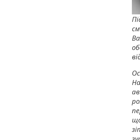
Пі
см
Ва
об
ві
Ос
На
ав
ро
пе
що
зі
зу