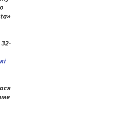
го
ta»
 32-
кі
ася
име