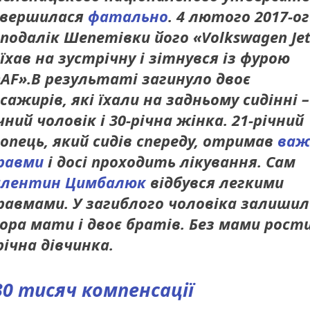
авершилася
фатально
. 4 лютого 2017-о
подалік Шепетівки його «Volkswagen Jet
їхав на зустрічну і зітнувся із фурою
AF».В результаті загинуло двоє
сажирів, які їхали на задньому сидінні –
чний чоловік і 30-річна жінка. 21-річний
опець, який сидів спереду, отримав
важ
равми
і досі проходить лікування. Сам
алентин Цимбалюк
відбувся легкими
авмами. У загиблого чоловіка залишил
ора мати і двоє братів. Без мами рост
річна дівчинка.
30 тисяч компенсації