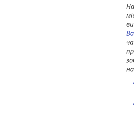
На
мі
ви
Ва
ча
пр
зо
на