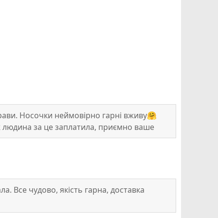
рави. Носочки неймовірно гарні вживу🤗
ж людина за це заплатила, приємно ваше
арного дня❣️Щиро рекомендую магазин👍👍
а. Все чудово, якість гарна, доставка