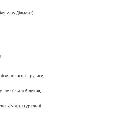
іля м-ну Діамант)
!
післяпологові трусики,
и, постільна білизна,
ова хімія, натуральні