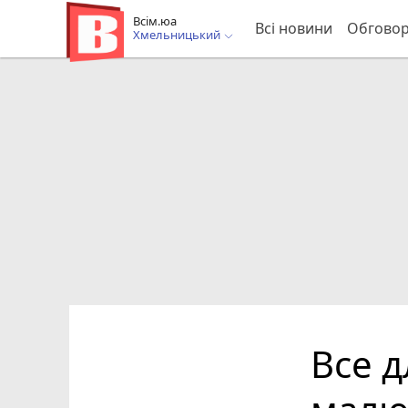
Всім.юа
Всі новини
Обгово
Хмельницький
Все д