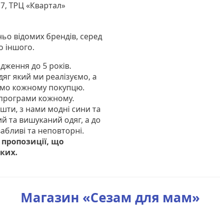
17, ТРЦ «Квартал»
ньо відомих брендів, серед
о іншого.
дження до 5 років.
дяг який ми реалізуємо, а
уємо кожному покупцю.
і програми кожному.
шти, з нами модні сини та
й та вишуканий одяг, а до
вабливі та неповторні.
 пропозиції, що
ких.
Магазин «Сезам для мам»