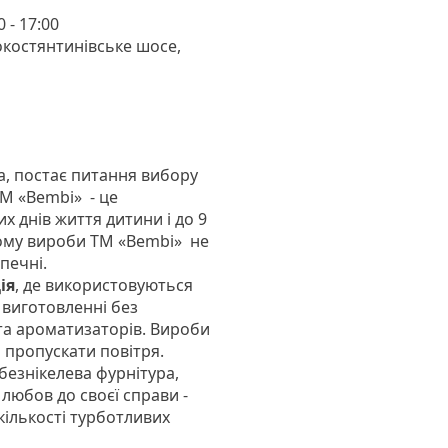
0 - 17:00
окостянтинівське шосе,
ка, постає питання вибору
ТМ «Bembi» - це
х днів життя дитини і до 9
тому вироби ТМ «Bembi» не
зпечні.
ія
, де використовуються
, виготовленні без
 та ароматизаторів. Вироби
і пропускати повітря.
безнікелева фурнітура,
 любов до своєї справи -
кількості турботливих