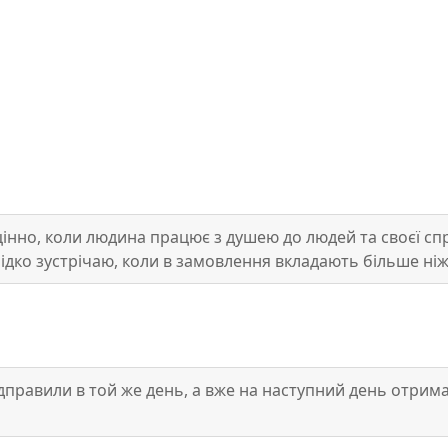
нно, коли людина працює з душею до людей та своєї сп
рідко зустрічаю, коли в замовлення вкладають більше ні
е вдячних клієнтів та процвітання Вашій справі🥰🤩 Г
дправили в той же день, а вже на наступний день отримал