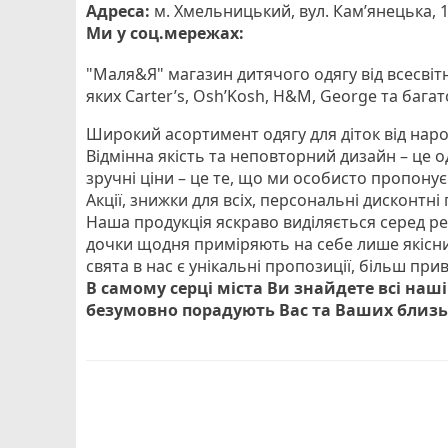
Адреса:
м. Хмельницький, вул. Кам’янецька, 
Ми у соц.мережах:
"Маля&Я" магазин дитячого одягу від всесвіт
яких Carter’s, Osh’Kosh, H&M, George та багат
Широкий асортимент одягу для діток від наро
Відмінна якість та неповторний дизайн – це о
зручні ціни – це те, що ми особисто пропон
Акції, знижки для всіх, персональні дисконтн
Наша продукція яскраво виділяється серед ре
дочки щодня приміряють на себе лише якісни
свята в нас є унікальні пропозиції, більш при
В самому серці міста Ви знайдете всі наші
безумовно порадують Вас та Ваших близь