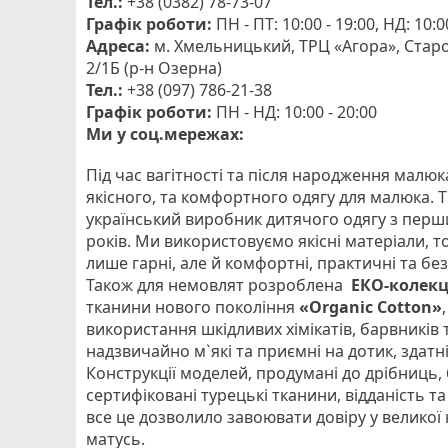
Тел.:
+38 (0382) 78-73-07
Графік роботи:
ПН - ПТ: 10:00 - 19:00, НД: 10:0
Адреса:
м. Хмельницький, ТРЦ «Агора», Стар
2/1Б (р-н Озерна)
Тел.:
+38 (097) 786-21-38
Графік роботи:
ПН - НД: 10:00 - 20:00
Ми у соц.мережах:
Під час вагітності та після народження малю
якісного, та комфортного одягу для малюка. 
український виробник дитячого одягу з перши
років. Ми використовуємо якісні матеріали, 
лише гарні, але й комфортні, практичні та бе
Також для немовлят розроблена
ЕКО-колекц
тканини нового покоління
«Organiс Cotton»
використання шкідливих хімікатів, барвників
надзвичайно м`які та приємні на дотик, здатн
Конструкції моделей, продумані до дрібниць, 
сертифіковані турецькі тканини, відданість та
все це дозволило завоювати довіру у великої 
матусь.