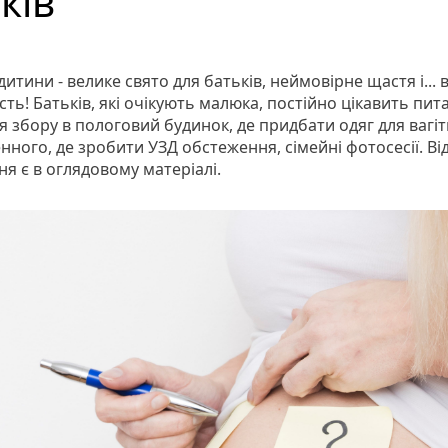
ків
тини - велике свято для батьків, неймовірне щастя і... 
сть! Батьків, які очікують малюка, постійно цікавить пит
я збору в пологовий будинок, де придбати одяг для вагіт
ного, де зробити УЗД обстеження, сімейні фотосесії. Ві
ня є в оглядовому матеріалі.