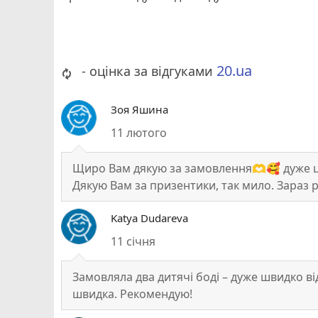
20.ua
- оцінка за відгуками
Зоя Яшина
11 лютого
Щиро Вам дякую за замовлення🫶🥰 дуже ці
Дякую Вам за призентики, так мило. Зараз 
відношення до клієнтів.❤️Бажаю Вам більш
Katya Dudareva
👍🔥🔥🔥🔥
11 січня
Замовляла два дитячі боді – дуже швидко ві
швидка. Рекомендую!