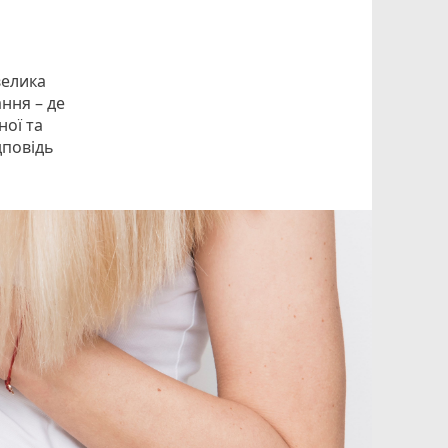
велика
ання – де
ної та
дповідь