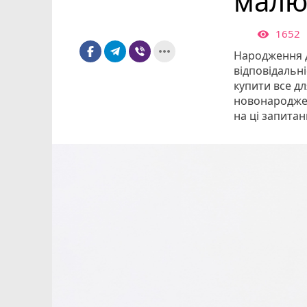
малю
1652

more_horiz
Народження ди
відповідальні
купити все дл
новонароджен
на ці запитан