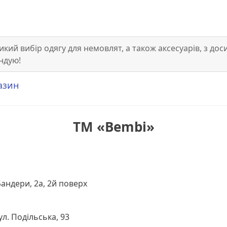
икий вибір одягу для немовлят, а також аксесуарів, з д
ндую!
азин
ТМ «Bembi»
андери, 2а, 2й поверх
л. Подільська, 93