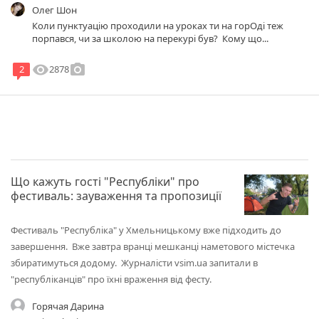
Олег Шон
Коли пунктуацію проходили на уроках ти на горОді теж
порпався, чи за школою на перекурі був? Кому що...
visibility
photo_camera
2878
2
Що кажуть гості "Республіки" про
фестиваль: зауваження та пропозиції
Фестиваль "Республіка" у Хмельницькому вже підходить до
завершення. Вже завтра вранці мешканці наметового містечка
збиратимуться додому. Журналісти vsim.ua запитали в
"республіканців" про їхні враження від фесту.
Горячая Дарина