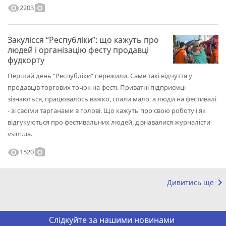
visibility
photo_camera
2203
Закулісся “Республіки”: що кажуть про
людей і організацію фесту продавці
фудкорту
Перший день “Республіки” пережили. Саме такі відчуття у
продавців торгових точок на фесті. Приватні підприємці
зізнаються, працювалось важко, спали мало, а люди на фестивалі
- зі своїми тарганами в голові. Що кажуть про свою роботу і як
відгукуються про фестивальних людей, дізнавалися журналісти
vsim.ua.
visibility
photo_camera
1520
keyboard_arrow_right
Дивитись ще
Слідкуйте за нашими новинами