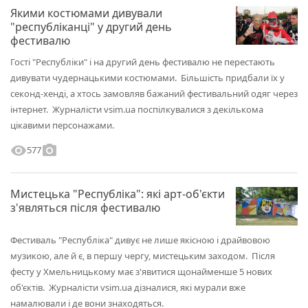
Якими костюмами дивували
"республіканці" у другий день
фестивалю
Гості "Республіки" і на другий день фестивалю не перестають
дивувати чудернацькими костюмами. Більшість придбали їх у
секонд-хенді, а хтось замовляв бажаний фестивальний одяг через
інтернет. Журналісти vsim.ua поспілкувалися з декількома
цікавими персонажами.
visibility
photo_camera
577
Мистецька "Республіка": які арт-об'єкти
з'являться після фестивалю
Фестиваль "Республіка" дивує не лише якісною і драйвовою
музикою, але й є, в першу чергу, мистецьким заходом. Після
фесту у Хмельницькому має з'явитися щонайменше 5 нових
об'єктів. Журналісти vsim.ua дізналися, які мурали вже
намалювали і де вони знаходяться.