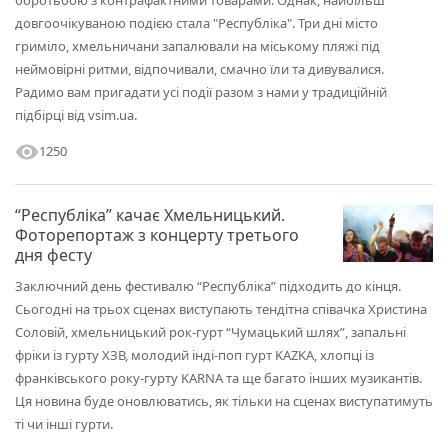
довгоочікуваною подією стала "Республіка". Три дні місто
гриміло, хмельничани запалювали на міському пляжі під
неймовірні ритми, відпочивали, смачно їли та дивувалися.
Радимо вам пригадати усі події разом з нами у традиційній
підбірці від vsim.ua.
visibility
1250
“Республіка” качає Хмельницький.
Фоторепортаж з концерту третього
дня фесту
Заключний день фестивалю “Республіка” підходить до кінця.
Сьогодні на трьох сценах виступають тендітна співачка Христина
Соловій, хмельницький рок-гурт “Чумацький шлях”, запальні
фріки із гурту ХЗВ, молодий інді-поп гурт KAZKA, хлопці із
франківського року-гурту KARNA та ще багато інших музикантів.
Ця новина буде оновлюватись, як тільки на сценах виступатимуть
ті чи інші гурти.