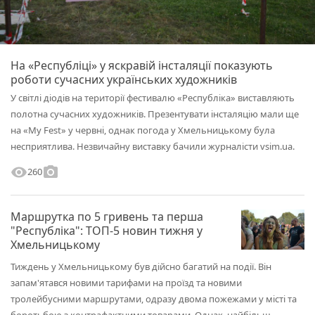
На «Республіці» у яскравій інсталяції показують
роботи сучасних українських художників
У світлі діодів на території фестивалю «Республіка» виставляють
полотна сучасних художників. Презентувати інсталяцію мали ще
на «My Fest» у червні, однак погода у Хмельницькому була
несприятлива. Незвичайну виставку бачили журналісти vsim.ua.
visibility
photo_camera
260
Маршрутка по 5 гривень та перша
"Республіка": ТОП-5 новин тижня у
Хмельницькому
Тиждень у Хмельницькому був дійсно багатий на події. Він
запам'ятався новими тарифами на проїзд та новими
тролейбусними маршрутами, одразу двома пожежами у місті та
боротьбою з контрафактними товарами. Однак, найбільш