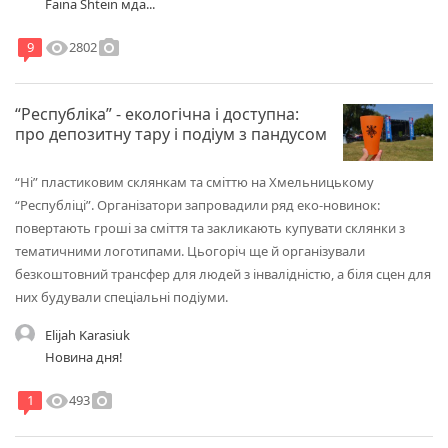
Faina Shtein мда...
visibility
photo_camera
2802
9
“Республіка” - екологічна і доступна:
про депозитну тару і подіум з пандусом
“Ні” пластиковим склянкам та сміттю на Хмельницькому
“Республіці”. Організатори запровадили ряд еко-новинок:
повертають гроші за сміття та закликають купувати склянки з
тематичними логотипами. Цьогоріч ще й організували
безкоштовний трансфер для людей з інвалідністю, а біля сцен для
них будували спеціальні подіуми.
Elijah Karasiuk
Новина дня!
visibility
photo_camera
493
1