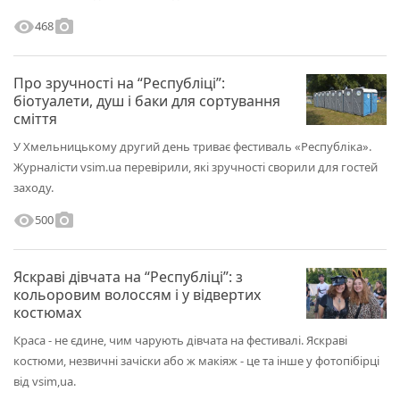
visibility
photo_camera
468
Про зручності на “Республіці”:
біотуалети, душ і баки для сортування
сміття
У Хмельницькому другий день триває фестиваль «Республіка».
Журналісти vsim.ua перевірили, які зручності сворили для гостей
заходу.
visibility
photo_camera
500
Яскраві дівчата на “Республіці”: з
кольоровим волоссям і у відвертих
костюмах
Краса - не єдине, чим чарують дівчата на фестивалі. Яскраві
костюми, незвичні зачіски або ж макіяж - це та інше у фотопібірці
від vsim,ua.