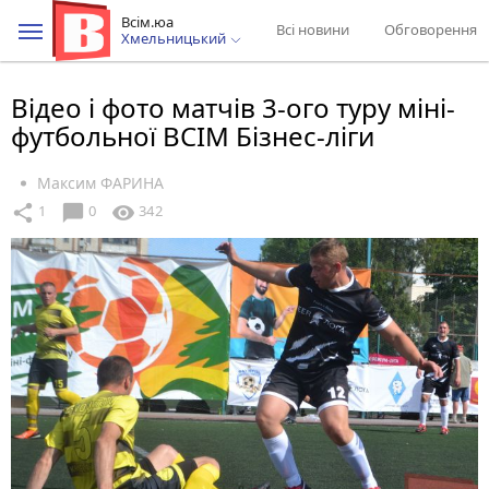
Всім.юа
Всі новини
Обговорення
Хмельницький
Відео і фото матчів 3-ого туру міні-
футбольної ВСІМ Бізнес-ліги
Максим ФАРИНА
chat_bubble
share
visibility
1
0
342