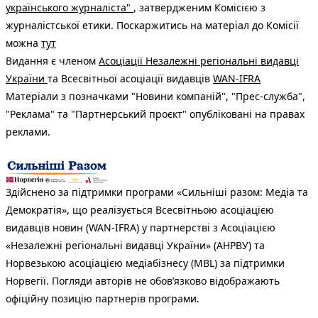
українського журналіста"
, затвердженим Комісією з
журналістської етики. Поскаржитись на матеріал до Комісії
можна
тут
Видання є членом
Асоціації Незалежні регіональні видавці
України
та Всесвітньої асоціації видавців
WAN-IFRA
Матеріали з позначками "Новини компаній", "Прес-служба",
"Реклама" та "Партнерський проєкт" опубліковані на правах
реклами.
Здійснено за підтримки програми «Сильніші разом: Медіа та
Демократія», що реалізується Всесвітньою асоціацією
видавців новин (WAN-IFRA) у партнерстві з Асоціацією
«Незалежні регіональні видавці України» (АНРВУ) та
Норвезькою асоціацією медіабізнесу (MBL) за підтримки
Норвегії. Погляди авторів не обов’язково відображають
офіційну позицію партнерів програми.