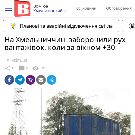
Всім.юа
Всі новини
Обговорення
Хмельницький
Планові та аварійні відключення світла
На Хмельниччині заборонили рух
вантажівок, коли за вікном +30
vsim.ua
chat_bubble
share
visibility
0
0
180