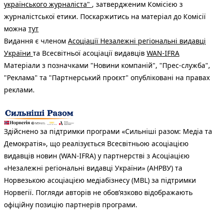
українського журналіста"
, затвердженим Комісією з
журналістської етики. Поскаржитись на матеріал до Комісії
можна
тут
Видання є членом
Асоціації Незалежні регіональні видавці
України
та Всесвітньої асоціації видавців
WAN-IFRA
Матеріали з позначками "Новини компаній", "Прес-служба",
"Реклама" та "Партнерський проєкт" опубліковані на правах
реклами.
Здійснено за підтримки програми «Сильніші разом: Медіа та
Демократія», що реалізується Всесвітньою асоціацією
видавців новин (WAN-IFRA) у партнерстві з Асоціацією
«Незалежні регіональні видавці України» (АНРВУ) та
Норвезькою асоціацією медіабізнесу (MBL) за підтримки
Норвегії. Погляди авторів не обов’язково відображають
офіційну позицію партнерів програми.