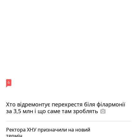
6
Хто відремонтує перехрестя біля філармонії
за 3,5 млн і що саме там зроблять
photo_camera
Ректора ХНУ призначили на новий
термін