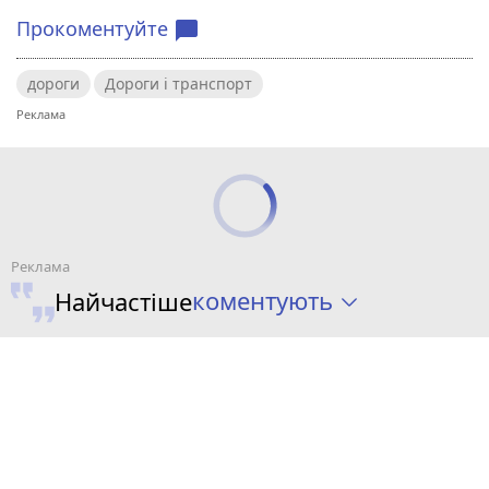
Прокоментуйте
chat_bubble
дороги
Дороги і транспорт
коментують
Найчастіше