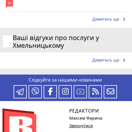
32
keyboard_arrow_right
Дивитись ще
Ваші відгуки про послуги у
Хмельницькому
keyboard_arrow_right
Дивитись ще
Слідкуйте за нашими новинами
РЕДАКТОРИ
Максим Фарина
Звернутися