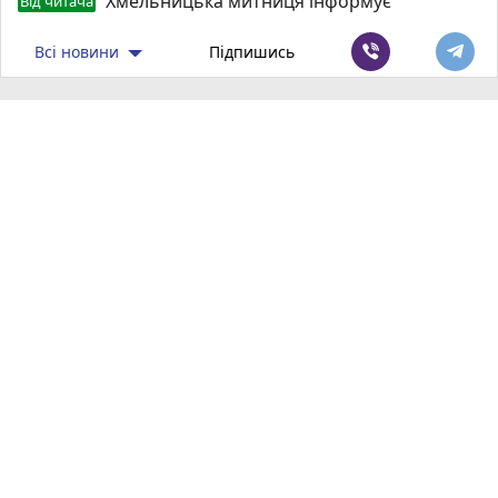
Хмельницька митниця інформує
Від читача
Всі новини
Підпишись