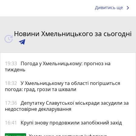
keyboard_arrow_right
Дивитись ще
Новини Хмельницького за сьогодні
19:33
Погода у Хмельницькому: прогноз на
тиждень
18:32
У Хмельницькому та області погіршиться
погода: град, грози та шквали
17:36
Депутатку Славутської міськради засудили за
недостовірне декларування
16:41
Крупі знову продовжили запобіжний захід