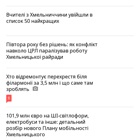
Вчителі з Хмельниччини увійшли в
список 50 найкращих
Півтора року без рішень: як конфлікт
навколо ЦРЛ паралізував роботу
Хмельницької райради
Хто відремонтує перехрестя біля
філармонії за 3,5 млн і що саме там
зроблять
photo_camera
6
101,9 млн євро на ШІ-світлофори,
електробуси та інше: детальний
розбір нового Плану мобільності
Хмельницького