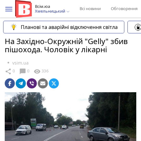
Всім.юа
Всі новини
Обговорення
Хмельницький
Планові та аварійні відключення світла
На Західно-Окружній "Gelly" збив
пішохода. Чоловік у лікарні
vsim.ua
chat_bubble
share
visibility
0
0
336