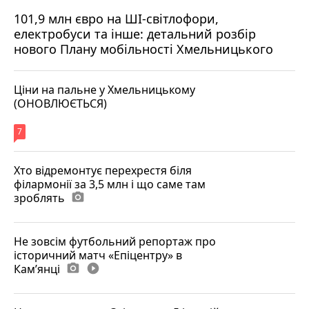
101,9 млн євро на ШІ-світлофори,
електробуси та інше: детальний розбір
нового Плану мобільності Хмельницького
Ціни на пальне у Хмельницькому
(ОНОВЛЮЄТЬСЯ)
7
Хто відремонтує перехрестя біля
філармонії за 3,5 млн і що саме там
зроблять
photo_camera
Не зовсім футбольний репортаж про
історичний матч «Епіцентру» в
Камʼянці
photo_camera
play_circle_filled