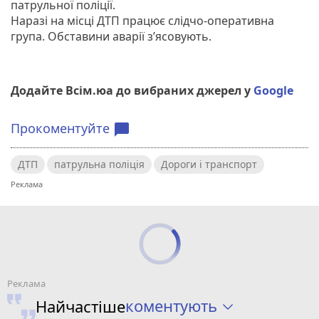
патрульної поліції.
Наразі на місці ДТП працює слідчо-оперативна
група. Обставини аварії з’ясовують.
Додайте Всім.юа до вибраних джерел у
Google
Прокоментуйте
chat_bubble
ДТП
патрульна поліція
Дороги і транспорт
коментують
Найчастіше