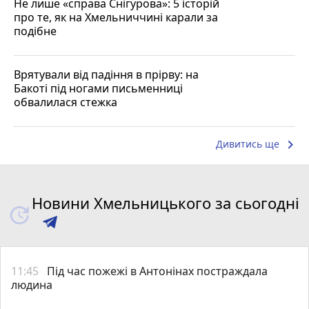
Не лише «справа Снігурова»: 5 історій
про те, як на Хмельниччині карали за
подібне
Врятували від падіння в прірву: на
Бакоті під ногами письменниці
обвалилася стежка
keyboard_arrow_right
Дивитись ще
Новини Хмельницького за сьогодні
11:45
Під час пожежі в Антонінах постраждала
людина