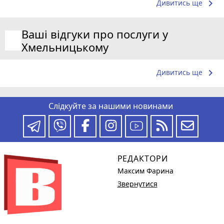
keyboard_arrow_right
Дивитись ще
Ваші відгуки про послуги у
Хмельницькому
keyboard_arrow_right
Дивитись ще
Слідкуйте за нашими новинами
РЕДАКТОРИ
Максим Фарина
Звернутися