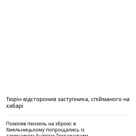
Тюрін відсторонив заступника, спійманого на
хабарі
Поміняв пензель на зброю: в
Хмельницькому попрощались із
захисником Андрієм Томчишиним