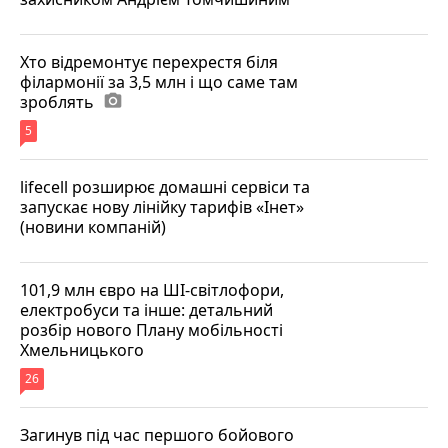
Хто відремонтує перехрестя біля
філармонії за 3,5 млн і що саме там
зроблять
photo_camera
5
lifecell розширює домашні сервіси та
запускає нову лінійку тарифів «Інет»
(новини компаній)
101,9 млн євро на ШІ-світлофори,
електробуси та інше: детальний
розбір нового Плану мобільності
Хмельницького
26
Загинув під час першого бойового