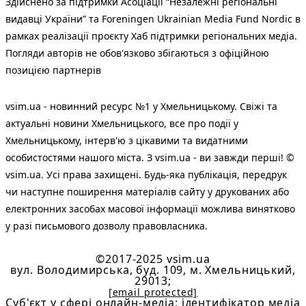
Здійснено за підтримки Асоціації “Незалежні регіональні
видавці України” та Foreningen Ukrainian Media Fund Nordic в
рамках реалізації проєкту Хаб підтримки регіональних медіа.
Погляди авторів не обов'язково збігаються з офіційною
позицією партнерів
vsim.ua - новинний ресурс №1 у Хмельницькому. Свіжі та
актуальні новини Хмельницького, все про події у
Хмельницькому, інтерв'ю з цікавими та видатними
особистостями нашого міста. З vsim.ua - ви завжди перші! ©
vsim.ua. Усі права захищені. Будь-яка публiкацiя, передрук
чи наступне поширення матеріалів сайту у друкованих або
електронних засобах масової інформації можлива винятково
у разі письмового дозволу правовласника.
©2017-2025 vsim.ua
вул. Володимирська, буд. 109, м. Хмельницький,
29013;
[email protected]
Cуб'єкт у сфері онлайн-медіа; ідентифікатор медіа