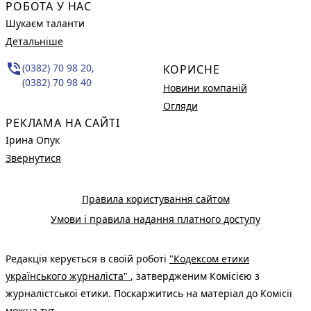
РОБОТА У НАС
Шукаєм таланти
Детальніше
phone_in_talk
(0382) 70 98 20,
КОРИСНЕ
(0382) 70 98 40
Новини компаній
Огляди
РЕКЛАМА НА САЙТІ
Ірина Опук
Звернутися
Правила користування сайтом
Умови і правила надання платного доступу
Редакція керується в своїй роботі
"Кодексом етики
українського журналіста"
, затвердженим Комісією з
журналістської етики. Поскаржитись на матеріал до Комісії
можна
тут