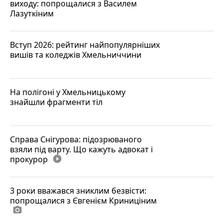
виходу: попрощалися з Василем
Лазуткіним
Вступ 2026: рейтинг найпопулярніших
вишів та коледжів Хмельниччини
На полігоні у Хмельницькому
знайшли фрагменти тіл
Справа Снігурова: підозрюваного
взяли під варту. Що кажуть адвокат і
прокурор
play_circle_filled
3 роки вважався зниклим безвісти:
попрощалися з Євгенієм Криниціним
photo_camera