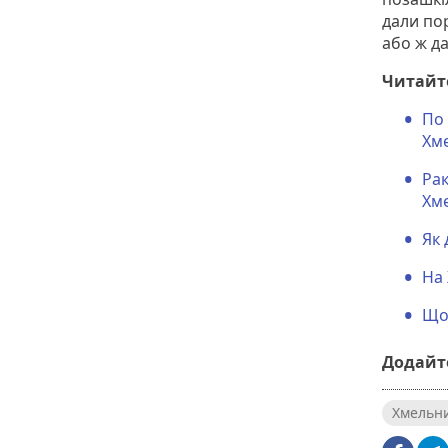
дали пор
або ж да
Читайт
По 
Хм
Рак
Хм
Як 
На 
Що 
Додайте
Хмельн