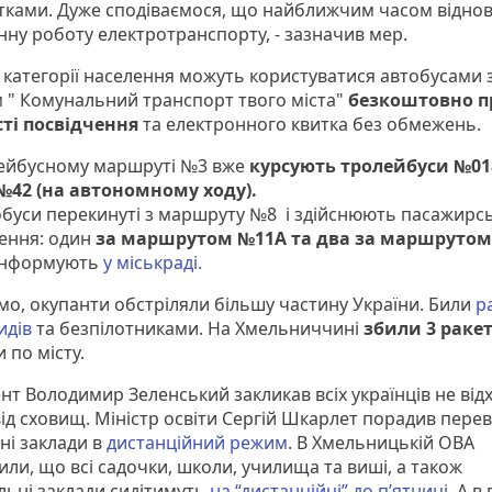
ками. Дуже сподіваємося, що найближчим часом відно
нну роботу електротранспорту, - зазначив мер.
і категорії населення можуть користуватися автобусами 
 " Комунальний транспорт твого міста"
безкоштовно п
ті посвідчення
та електронного квитка без обмежень.
ейбусному маршруті №3 вже
курсують тролейбуси №01
№42 (на автономному ходу).
обуси перекинуті з маршруту №8 і здійснюють пасажирсь
ення: один
за маршрутом №11А та два за маршрутом
інформують
у міськраді.
мо, окупанти обстріляли більшу частину України. Били
р
идів
та безпілотниками. На Хмельниччині
збили 3 раке
 по місту.
нт Володимир Зеленський закликав всіх українців не від
від сховищ. Міністр освіти Сергій Шкарлет порадив пере
ні заклади в
дистанційний режим
. В Хмельницькій ОВА
или, що всі садочки, школи, училища та виші, а також
льні заклади сидітимуть
на “дистанційці” до п’ятниці.
А в 