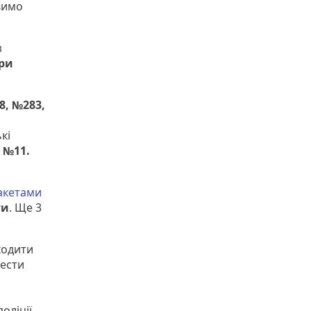
вимо
з
ри
8, №283,
кі
 №11.
акетами
ти
. Ще 3
ходити
вести
поліції