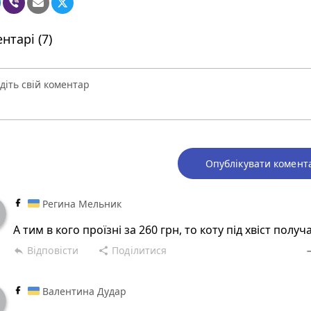
нтарі (7)
Опублікувати комент
Регина Мельник
А тим в кого проїзні за 260 грн, то коту під хвіст получ
Відповісти
Поділитися
reply
share
rem
Валентина Дудар