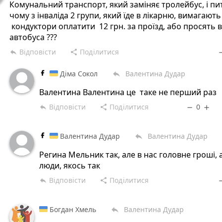
Комунальний транспорт, який заміняє тролейбус, і пи
чому з інваліда 2 групи, який їде в лікарню, вимагають
кондуктори оплатити 12 грн. за проїзд, або просять 
автобуса ???
Відповісти
Поділитися
reply
share
rem
Діма Сокол
Валентина Дудар
reply
Валентина Валентина це таке не перший раз
Відповісти
Поділитися
0
reply
share
remove
add
Валентина Дудар
Валентина Дудар
reply
Регина Мельник так, але в нас головне гроші, 
люди, якось так
Відповісти
Поділитися
reply
share
rem
Богдан Хмель
Валентина Дудар
reply