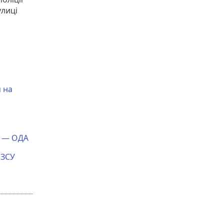
улиці
 на
н
, — ОДА
 ЗСУ