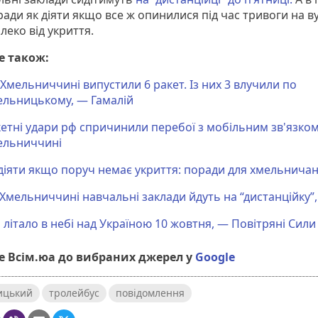
ади як діяти якщо все ж опинилися під час тривоги на в
леко від укриття.
е також:
Хмельниччині випустили 6 ракет. Із них 3 влучили по
ельницькому, — Гамалій
етні удари рф спричинили перебої з мобільним зв'язком
ельниччині
діяти якщо поруч немає укриття: поради для хмельнича
Хмельниччині навчальні заклади йдуть на “дистанційку”
літало в небі над Україною 10 жовтня, — Повітряні Сили
 Всім.юа до вибраних джерел у
Google
ицький
тролейбус
повідомлення