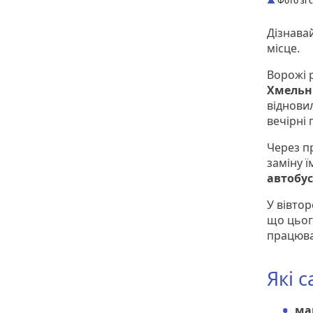
Фото зі 
Дізнавай
місце.
Ворожі 
Хмельн
відновил
вечірні
Через п
заміну 
автобус
У вівтор
що цьог
працюва
Які 
ма