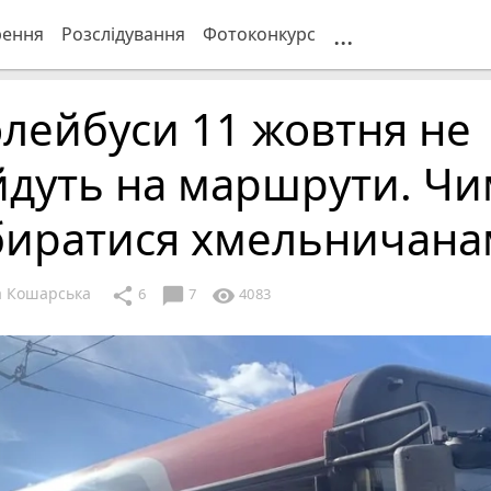
...
рення
Розслідування
Фотоконкурс
лейбуси 11 жовтня не
йдуть на маршрути. Чи
биратися хмельничана
 Кошарська
chat_bubble
share
visibility
6
7
4083