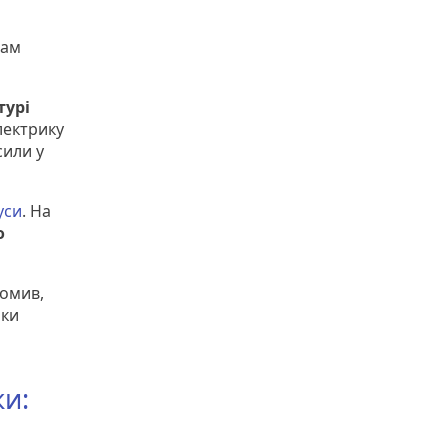
вам
турі
Електрику
сили у
уси
. На
о
омив,
оки
ки: