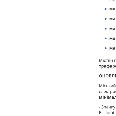
ма
ма
ма
ма
ма
Містян 
трафар
ОНОВЛ
Міський
електро
мініма
- Зранк
Всі інші