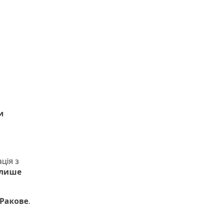
и
ція з
лише
Ракове
.