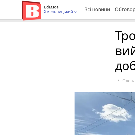
Всім.юа
Всі новини
Обгово
Хмельницький
Тро
ви
до
Олена