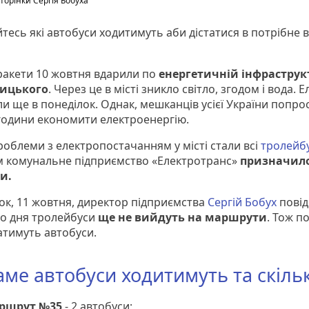
сторінки Сергія Бобуха
тесь які автобуси ходитимуть аби дістатися в потрібне 
ракети 10 жовтня вдарили по
енергетичній інфраструк
ицького
. Через це в місті зникло світло, згодом і вода. 
и ще в понеділок. Однак, мешканців усієї України попро
 години економити електроенергію.
роблеми з електропостачанням у місті стали всі
тролейб
їм комунальне підприємство «Електротранс»
призначил
и.
ок, 11 жовтня, директор підприємства
Сергій Бобух
повід
о дня тролейбуси
ще не вийдуть на маршрути
. Тож п
тимуть автобуси.
саме автобуси ходитимуть та скіль
ршрут №35
- 2 автобуси;