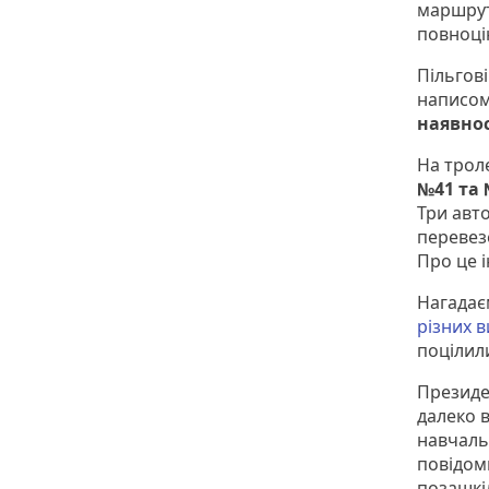
маршрут
повноці
Пільгов
написом
наявнос
На трол
№41 та 
Три авт
перевез
Про це 
Нагадає
різних в
поцілили
Президе
далеко 
навчаль
повідом
позашкі