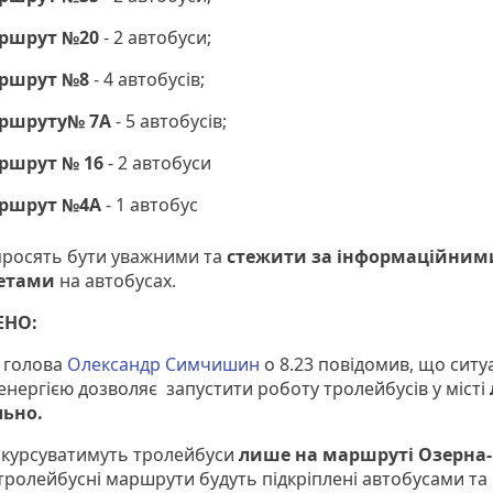
ршрут №20
- 2 автобуси;
ршрут №8
- 4 автобусів;
ршруту№ 7А
- 5 автобусів;
ршрут № 16
- 2 автобуси
ршрут №4А
- 1 автобус
просять бути уважними та
стежити за інформаційним
етами
на автобусах.
ЕНО:
 голова
Олександр Симчишин
о 8.23 повідомив, що ситуа
енергією дозволяє запустити роботу тролейбусів у місті
льно.
у курсуватимуть тролейбуси
лише на маршруті Озерна-
 тролейбусні маршрути будуть підкріплені автобусами та