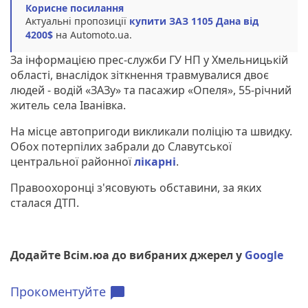
Корисне посилання
Актуальні пропозиції
купити ЗАЗ 1105 Дана від
4200$
на Automoto.ua.
За інформацією прес-служби ГУ НП у Хмельницькій
області, внаслідок зіткнення травмувалися двоє
людей - водій «ЗАЗу» та пасажир «Опеля», 55-річний
житель села Іванівка.
На місце автопригоди викликали поліцію та швидку.
Обох потерпілих забрали до Славутської
центральної районної
лікарні
.
Правоохоронці з'ясовують обставини, за яких
сталася ДТП.
Додайте Всім.юа до вибраних джерел у
Google
Прокоментуйте
chat_bubble