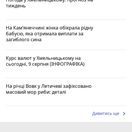
тиждень
На Кам’янеччині жінка обікрала рідну
бабусю, яка отримала виплати за
загиблого сина
Курс валют у Хмельницькому на
сьогодні, 9 серпня (ІНФОГРАФІКА)
На річці Вовк у Летичеві зафіксовано
масовий мор риби: деталі
keyboard_arrow_right
Дивитись ще