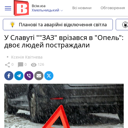
Всім.юа
Всі новини
Обговорення
Хмельницький
Планові та аварійні відключення світла
У Славуті ""ЗАЗ" врізався в "Опель":
двоє людей постраждали
Ксенія Квітнева
chat_bubble
share
visibility
0
0
126