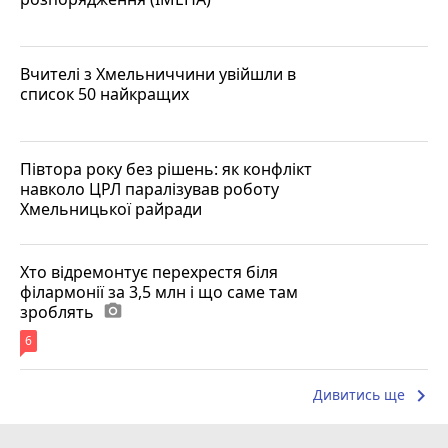
Вчителі з Хмельниччини увійшли в
список 50 найкращих
Півтора року без рішень: як конфлікт
навколо ЦРЛ паралізував роботу
Хмельницької райради
Хто відремонтує перехрестя біля
філармонії за 3,5 млн і що саме там
зроблять
photo_camera
6
keyboard_arrow_right
Дивитись ще