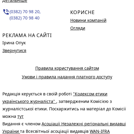
Детальніше
phone_in_talk
(0382) 70 98 20,
КОРИСНЕ
(0382) 70 98 40
Новини компаній
Огляди
РЕКЛАМА НА САЙТІ
Ірина Опук
Звернутися
Правила користування сайтом
Умови і правила надання платного доступу
Редакція керується в своїй роботі
"Кодексом етики
українського журналіста"
, затвердженим Комісією з
журналістської етики. Поскаржитись на матеріал до Комісії
можна
тут
Видання є членом
Асоціації Незалежні регіональні видавці
України
та Всесвітньої асоціації видавців
WAN-IFRA